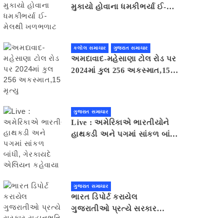
મુકાયો હોવાના ધમકીભર્યા ઈ-
મેલથી ખળભળાટ
કલોલ સમાચાર
ગુજરાત સમાચાર
અમદાવાદ-મહેસાણા ટોલ રોડ પર
2024માં કુલ 256 અકસ્માત,15
મૃત્યુ
ગુજરાત સમાચાર
Live : અમેરિકાએ ભારતીયોને
હાથકડી અને પગમાં સાંકળ બાંધી,
ગેરકાયદે એલિયન કહેવાયા
ગુજરાત સમાચાર
ભારત ડિપોર્ટ કરાયેલ
ગુજરાતીઓ પ્રત્યે સરકાર