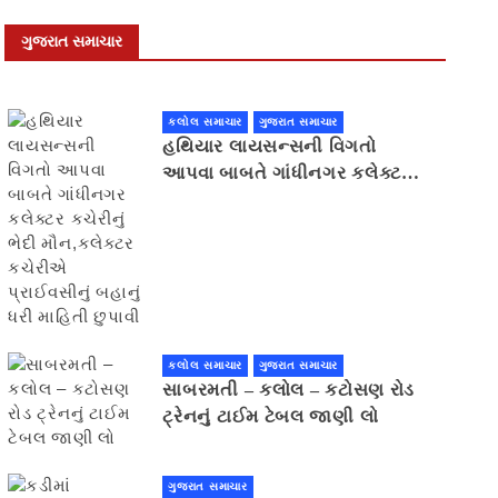
ગુજરાત સમાચાર
કલોલ સમાચાર
ગુજરાત સમાચાર
હથિયાર લાયસન્સની વિગતો
આપવા બાબતે ગાંધીનગર કલેક્ટર
કચેરીનું ભેદી મૌન,કલેક્ટર
કચેરીએ પ્રાઈવસીનું બહાનું ધરી
માહિતી છુપાવી
કલોલ સમાચાર
ગુજરાત સમાચાર
સાબરમતી – કલોલ – કટોસણ રોડ
ટ્રેનનું ટાઈમ ટેબલ જાણી લો
ગુજરાત સમાચાર