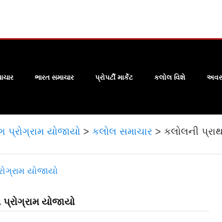
ાચાર
ભારત સમાચાર
પ્રોપર્ટી માર્કેટ
કલોલ વિશે
અવસા
ગ પ્રોગ્રામ યોજાયો
>
કલોલ સમાચાર
>
કલોલની પ્રાથ
 પ્રોગ્રામ યોજાયો