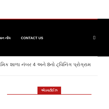
ન નોંધ
CONTACT US
મિક શાળા નંબર 4 અને 8નો ટ્વિનિંગ પ્રોગ્રામ
એડવર્ટાઈઝ