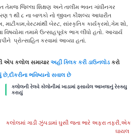
ત તેમજ જિલ્લા શિક્ષણ અને તાલીમ ભવન ગાંધીનગર
ોરણ ૧ થી ૮ ના બાળકો નો જીવન કૌશલ્ય આધારીત
ટીકામ,વેસ્ટમાંથી બેસ્ટ, સાંસ્કૃતિક કાર્યક્રમો,ગેમ શો,
વા વિષયોમા તમામે ઉત્સાહપૂવૅક ભાગ લીધો હતો. આચાર્ય
પીને પ્રોત્સાહિત કરવામાં આવ્યા હતાં.
ારી એપ કલોલ સમાચાર
અહીં ક્લિક કરી ડાઉનલોડ
કરો
ં છે,દીકરીના ભવિષ્યનો સવાલ છે
કલોલની રેલવે કોલોનીમાં ખાડામાં ફસાયેલ આખલાનું રેસ્ક્યુ
કરાયું
કલોલમાં ગાડી ઝુંપડામાં ઘુસી જતા ભારે અફરા તફરી,એક
ઘાયલ