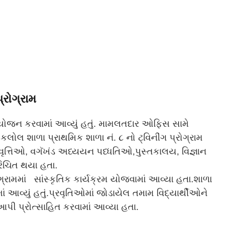
્રોગ્રામ
આયોજન કરવામાં આવ્યું હતું. મામલતદાર ઓફિસ સામે
ોલ શાળા પ્રાથમિક શાળા નં. ૮ નો ટ્વિનીંગ પ્રોગ્રામ
્રવૃત્તિઓ, વગૅખંડ અધ્યયન પધ્ધતિઓ,પુસ્તકાલય, વિજ્ઞાન
પરિચિત થયા હતા.
્રામમાં સાંસ્કૃતિક કાર્યક્રમ યોજવામાં આવ્યા હતા.શાળા
ામાં આવ્યું હતું.પ્રવૃતિઓમાં જોડાયેલ તમામ વિદ્યાર્થીઓને
પી પ્રોત્સાહિત કરવામાં આવ્યા હતા.