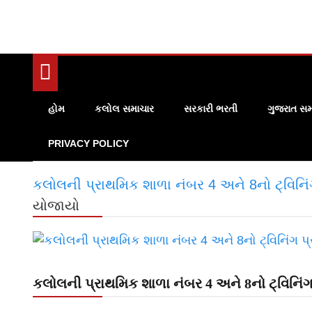
હોમ
કલોલ સમાચાર
સરકારી ભરતી
ગુજરાત સમ
PRIVACY POLICY
કલોલની પ્રાથમિક શાળા નંબર 4 અને 8નો ટ્વિનિં
યોજાયો
કલોલની પ્રાથમિક શાળા નંબર 4 અને 8નો ટ્વિનિંગ