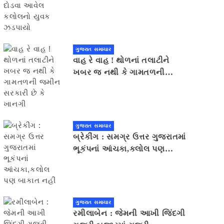
યુવક ઝડપાયો
ગુજરાત સમાચાર
વાહ રે વાહ ! થોળનાં તલાટીને
ખબર જ નથી કે ગામતળની
જમીન સરકારી છે કે ખાનગી
ગુજરાત સમાચાર
બ્રેકીંગ : સમગ્ર ઉત્તર ગુજરાતમાં
ભૂકંપનાં આંચકા,કલોલ પણ
બાકાત નહીં
ગુજરાત સમાચાર
રમીલાબેન : જેમની આખી જિંદગી