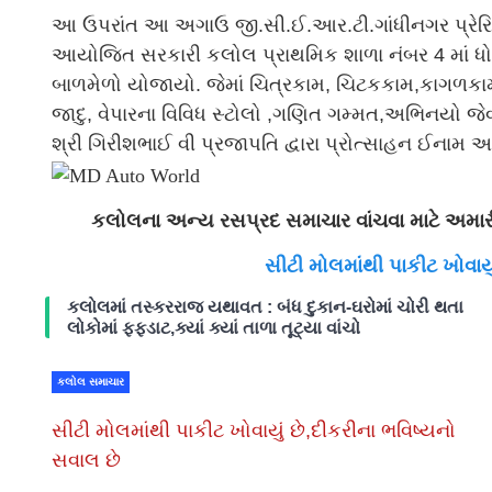
આ ઉપરાંત આ અગાઉ જી.સી.ઈ.આર.ટી.ગાંધીનગર પ્રેરિ
આયોજિત સરકારી કલોલ પ્રાથમિક શાળા નંબર 4 માં ધ
બાળમેળો યોજાયો. જેમાં ચિત્રકામ, ચિટકકામ,કાગળકામ, મા
જાદુ, વેપારના વિવિધ સ્ટોલો ,ગણિત ગમ્મત,અભિનયો જે
શ્રી ગિરીશભાઈ વી પ્રજાપતિ દ્વારા પ્રોત્સાહન ઈનામ આ
કલોલના અન્ય રસપ્રદ સમાચાર વાંચવા માટે અમ
સીટી મોલમાંથી પાકીટ ખોવાયુ
કલોલમાં તસ્કરરાજ યથાવત : બંધ દુકાન-ઘરોમાં ચોરી થતા
લોકોમાં ફફડાટ,ક્યાં ક્યાં તાળા તૂટ્યા વાંચો
કલોલ સમાચાર
સીટી મોલમાંથી પાકીટ ખોવાયું છે,દીકરીના ભવિષ્યનો
સવાલ છે