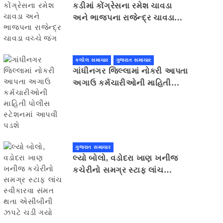
કડીમાં કોંગ્રેસના રમેશ ચાવડા
અને ભાજપના રાજેન્દ્ર ચાવડા
વચ્ચે જંગ
કલોલ સમાચાર
ગુજરાત સમાચાર
ગાંધીનગર જિલ્લામાં નોકરી આપતા
અગાઉ કર્મચારીઓની માહિતી
પોલીસ સ્ટેશનમાં આપવી પડશે
ગુજરાત સમાચાર
લ્યો બોલો, વડોદરા ખાણ ખનીજ
કચેરીનો સમગ્ર સ્ટાફ લાંચ
સ્વીકારવા સંમત થતા એસીબીની
ઝપટે ચડી ગયો