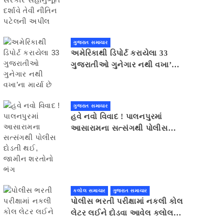
સહાનુભૂતિ દર્શાવે તેવી નીતિન
પટેલની અપીલ
ગુજરાત સમાચાર
અમેરિકાથી ડિપોર્ટ કરાયેલા 33
ગુજરાતીઓ ગુનેગાર નથી વખા’ના
માર્યા છે
ગુજરાત સમાચાર
હવે નવો વિવાદ ! પાલનપુરમાં
આસારામના સત્સંગથી પોલીસ
દોડતી થઈ, જામીન શરતોનો ભંગ
કલોલ સમાચાર
ગુજરાત સમાચાર
પોલીસ ભરતી પરીક્ષામાં નકલી કોલ
લેટર લઈને દોડવા આવેલ કલોલનો