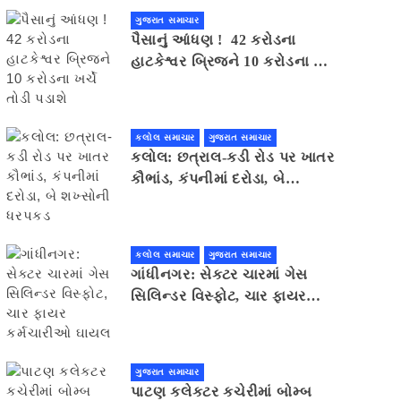
ગુજરાત સમાચાર
પૈસાનું આંધણ ! 42 કરોડના
હાટકેશ્વર બ્રિજને 10 કરોડના ખર્ચે
તોડી પડાશે
કલોલ સમાચાર
ગુજરાત સમાચાર
કલોલ: છત્રાલ-કડી રોડ પર ખાતર
કૌભાંડ, કંપનીમાં દરોડા, બે
શખ્સોની ધરપકડ
કલોલ સમાચાર
ગુજરાત સમાચાર
ગાંધીનગર: સેક્ટર ચારમાં ગેસ
સિલિન્ડર વિસ્ફોટ, ચાર ફાયર
કર્મચારીઓ ઘાયલ
ગુજરાત સમાચાર
પાટણ કલેકટર કચેરીમાં બોમ્બ