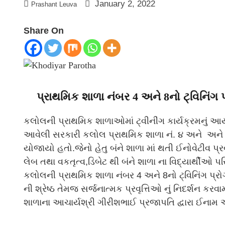
January 2, 2022
Prashant Leuva
Share On
પ્રાથમિક શાળા નંબર 4 અને 8નો ટ્વિનિંગ પ
કલોલની પ્રાથમિક શાળાઓમાં ટ્વીનીંગ કાર્યક્રમનું 
આવેલી સરકારી કલોલ પ્રાથમિક શાળા નં. ૪ અને અને કલ
યોજાયો હતો.જેનો હેતુ બંને શાળા માં થતી ઈનોવેટીવ પ
લેબ તથા વકતૃત્વ,ડિબેટ થી બંને શાળા ના વિદ્યાર્થીઓ 
કલોલની પ્રાથમિક શાળા નંબર 4 અને 8નો ટ્વિનિંગ પ્રોગ
ની શ્રેષ્ઠ તેમજ સર્જનાત્મક પ્રવૃત્તિઓ નું નિદર્શન કરવ
શાળાના આચાર્યશ્રી ગીરીશભાઈ પ્રજાપતિ દ્વારા ઈનામ આ