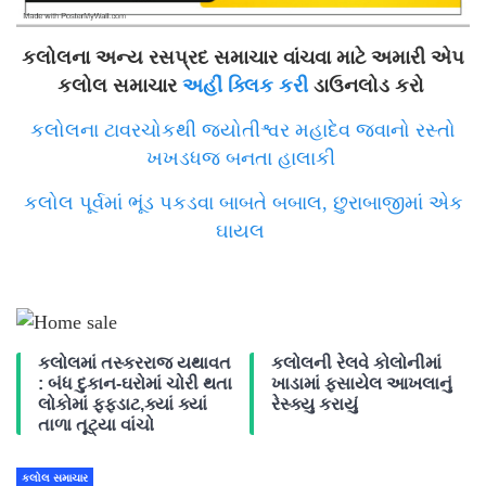
કલોલના અન્ય રસપ્રદ સમાચાર વાંચવા માટે અમારી એપ
કલોલ સમાચાર
અહીં ક્લિક કરી
ડાઉનલોડ કરો
કલોલના ટાવરચોકથી જ્યોતીશ્વર મહાદેવ જવાનો રસ્તો
ખખડધજ બનતા હાલાકી
કલોલ પૂર્વમાં ભૂંડ પકડવા બાબતે બબાલ, છુરાબાજીમાં એક
ઘાયલ
કલોલમાં તસ્કરરાજ યથાવત
કલોલની રેલવે કોલોનીમાં
: બંધ દુકાન-ઘરોમાં ચોરી થતા
ખાડામાં ફસાયેલ આખલાનું
લોકોમાં ફફડાટ,ક્યાં ક્યાં
રેસ્ક્યુ કરાયું
તાળા તૂટ્યા વાંચો
કલોલ સમાચાર