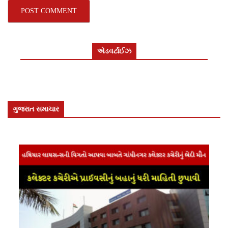
એડવર્ટાઈઝ
ગુજરાત સમાચાર