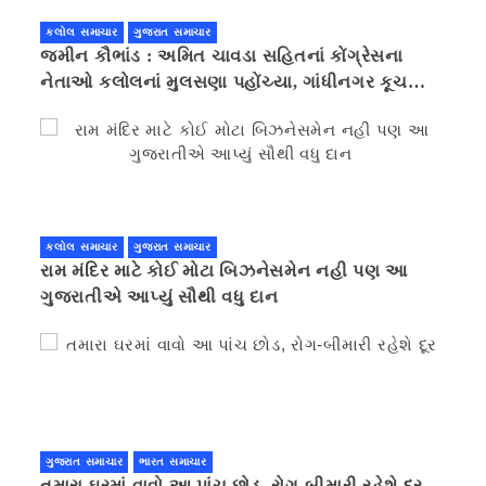
કલોલ સમાચાર
ગુજરાત સમાચાર
જમીન કૌભાંડ : અમિત ચાવડા સહિતનાં કોંગ્રેસના
નેતાઓ કલોલનાં મુલસણા પહોંચ્યા, ગાંધીનગર કૂચ
કરવાની ચિમકી
કલોલ સમાચાર
ગુજરાત સમાચાર
રામ મંદિર માટે કોઈ મોટા બિઝનેસમેન નહી પણ આ
ગુજરાતીએ આપ્યું સૌથી વધુ દાન
ગુજરાત સમાચાર
ભારત સમાચાર
તમારા ઘરમાં વાવો આ પાંચ છોડ, રોગ-બીમારી રહેશે દૂર