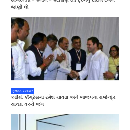
સાબરમતી – કલોલ – કટોસણ રોડ ટ્રેનનું ટાઈમ ટેબલ
જાણી લો
ગુજરાત સમાચાર
કડીમાં કોંગ્રેસના રમેશ ચાવડા અને ભાજપના રાજેન્દ્ર
ચાવડા વચ્ચે જંગ