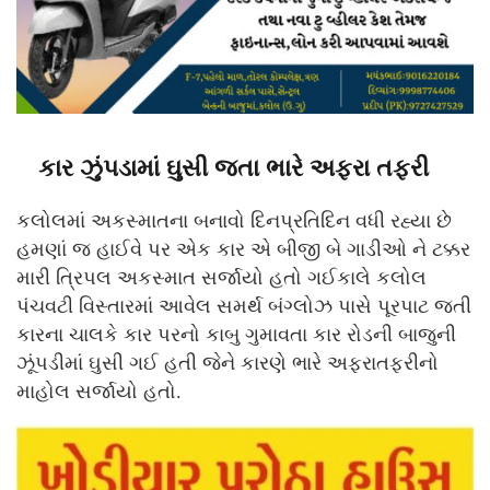
કાર ઝુંપડામાં ઘુસી જતા ભારે અફરા તફરી
કલોલમાં અકસ્માતના બનાવો દિનપ્રતિદિન વધી રહ્યા છે
હમણાં જ હાઈવે પર એક કાર એ બીજી બે ગાડીઓ ને ટક્કર
મારી ત્રિપલ અકસ્માત સર્જાયો હતો ગઈકાલે કલોલ
પંચવટી વિસ્તારમાં આવેલ સમર્થ બંગ્લોઝ પાસે પૂરપાટ જતી
કારના ચાલકે કાર પરનો કાબુ ગુમાવતા કાર રોડની બાજુની
ઝૂંપડીમાં ઘુસી ગઈ હતી જેને કારણે ભારે અફરાતફરીનો
માહોલ સર્જાયો હતો.