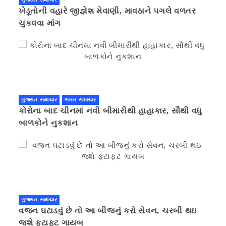
ખેડૂતોની વહારે જીજ્ઞેશ મેવાણી, માવઠાને પગલે વળતર
ચુકવવા માંગ
ગુજરાત સમાચાર
ભારત સમાચાર
કોરોના બાદ ચીનમાં નવી બીમારીથી હાહાકાર, સૌથી વધુ
બાળકોને નુકશાન
ગુજરાત સમાચાર
વજન ઘટાડવું છે તો આ બીજનું કરો સેવન, ચરબી થઇ
જશે ફટાફટ ગાયબ