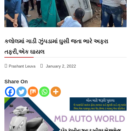
કલોલમાં ગાડી ઝુંપડામાં ઘુસી જતા ભારે અફરા
તફરી,એક ઘાયલ
January 2, 2022
Prashant Leuva
Share On