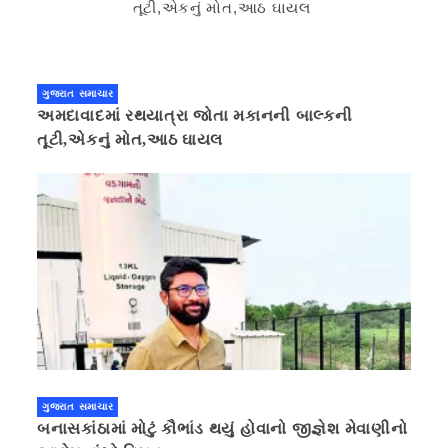
ગુજરાત સમાચાર
અમદાવાદમાં રથયાત્રા જોતા મકાનની બાલ્કની
તૂટી,એકનું મોત,આઠ ઘાયલ
ગુજરાત સમાચાર
બનાસકાંઠામાં મોટું કૌભાંડ થયું હોવાનો જીજ્ઞેશ મેવાણીનો