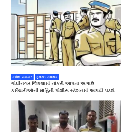
કલોલ સમાચાર
ગુજરાત સમાચાર
ગાંધીનગર જિલ્લામાં નોકરી આપતા અગાઉ
કર્મચારીઓની માહિતી પોલીસ સ્ટેશનમાં આપવી પડશે