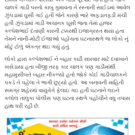
ચાલકે ગાડી પરનો કાબુ ગુમાવતા તે રસ્તાની સાઈડમાં આવેલ
ઝુંપડામાં ઘુસી ગઈ હતી જેને કારણે ભારે અફડાતફડી મચી
હતી ઝુંપડામાં ગાડી અચાનક ઘૂસી જતા તેમાં હાજર
કલ્પેશભાઈ દંતાણી કારની ટક્કરથી ઇજાગ્રસ્ત થયા હતા
તેમને નાની-મોટી ઈજાઓ પહોંચતા ઘટનાસ્થળે જ લોકો નું
મોટું ટોળું એકત્ર થઇ ગયું હતું.
લોકો દ્વારા કલ્પેશભાઈ ને બહાર કાઢી સારવાર માટે દવાખાને
ખસેડાયા હતા બીજી તરફ કાર ચાલક પણ ગાડીમાંથી
મહામુસીબતે બહાર નીકળ્યો હતો જોકે કોઈ ગાડીચાલકને
પકડે તે પહેલા તે ભાગી છૂટ્યો હતો. આ બનાવની માહિતી
સમગ્ર શહેરમાં વાયુવેગે ફેલાઇ ગઇ હતી ઘટનાને લઇને
કલોલ તાલુકા પોલીસ પણ ઘટના સ્થળે પહોંચીને વધુ તપાસ
હાથ ધરી રહી છે.