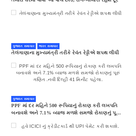
ગુજરાત સમાચાર
ભારત સમાચાર
તેલંગાણાના મુખ્યમંત્રી તરીકે રેવંત રેડ્ડીએ શપથ લીધી
ગુજરાત સમાચાર
PPF માં દર મહિને 500 રૂપિયાનું રોકાણ કરી લખપતિ
બનાવશે અને 7.1% વ્યાજ મળશે સમજો રોકાણનું પૂરું
ગણિત .નવી દિલ્હી 41 મિનીટ પહેલા.