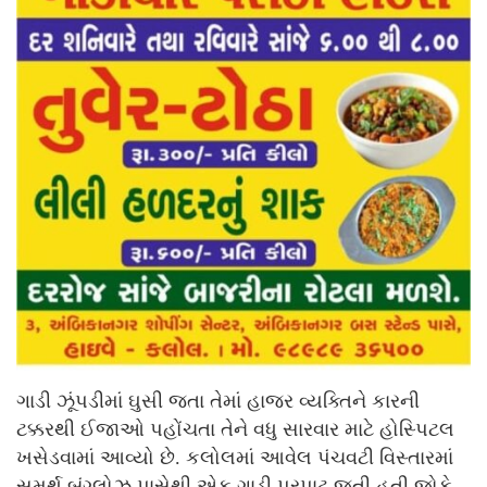
ગાડી ઝૂંપડીમાં ઘુસી જતા તેમાં હાજર વ્યક્તિને કારની
ટક્કરથી ઈજાઓ પહોંચતા તેને વધુ સારવાર માટે હોસ્પિટલ
ખસેડવામાં આવ્યો છે. કલોલમાં આવેલ પંચવટી વિસ્તારમાં
સમર્થ બંગ્લોઝ પાસેથી એક ગાડી પૂરપાટ જતી હતી જોકે