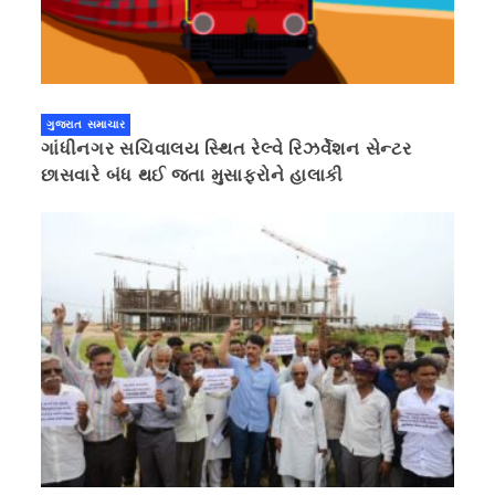
ગુજરાત સમાચાર
ગાંધીનગર સચિવાલય સ્થિત રેલ્વે રિઝર્વેશન સેન્ટર
છાસવારે બંધ થઈ જતા મુસાફરોને હાલાકી