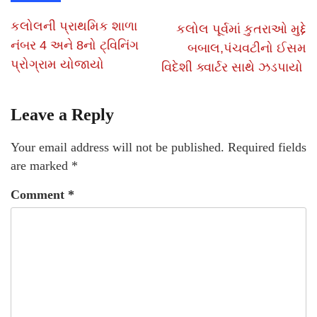
કલોલની પ્રાથમિક શાળા
કલોલ પૂર્વમાં કુતરાઓ મુદ્દે
નંબર 4 અને 8નો ટ્વિનિંગ
બબાલ,પંચવટીનો ઈસમ
પ્રોગ્રામ યોજાયો
વિદેશી ક્વાર્ટર સાથે ઝડપાયો
Leave a Reply
Your email address will not be published.
Required fields
are marked
*
Comment
*