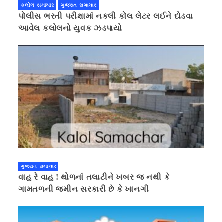
કલોલ સમાચાર
ગુજરાત સમાચાર
પોલીસ ભરતી પરીક્ષામાં નકલી કોલ લેટર લઈને દોડવા
આવેલ કલોલનો યુવક ઝડપાયો
ગુજરાત સમાચાર
વાહ રે વાહ ! થોળનાં તલાટીને ખબર જ નથી કે
ગામતળની જમીન સરકારી છે કે ખાનગી