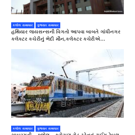
કલોલ સમાચાર
ગુજરાત સમાચાર
હથિયાર લાયસન્સની વિગતો આપવા બાબતે ગાંધીનગર
કલેક્ટર કચેરીનું ભેદી મૌન,કલેક્ટર કચેરીએ
પ્રાઈવસીનું બહાનું ધરી માહિતી છુપાવી
કલોલ સમાચાર
ગુજરાત સમાચાર