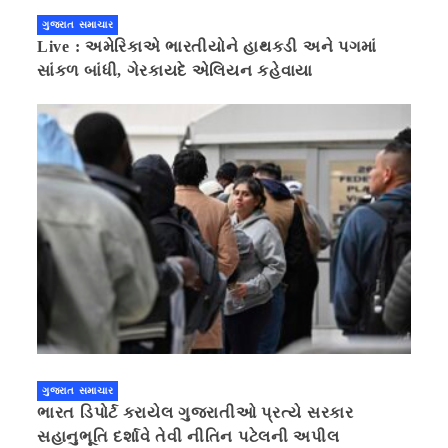
ગુજરાત સમાચાર
Live : અમેરિકાએ ભારતીયોને હાથકડી અને પગમાં
સાંકળ બાંધી, ગેરકાયદે એલિયન કહેવાયા
ગુજરાત સમાચાર
ભારત ડિપોર્ટ કરાયેલ ગુજરાતીઓ પ્રત્યે સરકાર
સહાનુભૂતિ દર્શાવે તેવી નીતિન પટેલની અપીલ