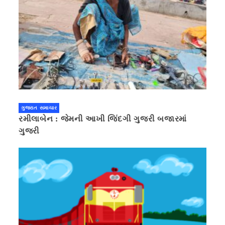
ગુજરાત સમાચાર
રમીલાબેન : જેમની આખી જિંદગી ગુજરી બજારમાં
ગુજરી