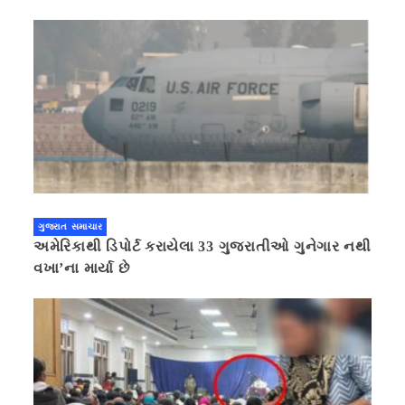
ગુજરાત સમાચાર
અમેરિકાથી ડિપોર્ટ કરાયેલા 33 ગુજરાતીઓ ગુનેગાર નથી
વખા’ના માર્યા છે