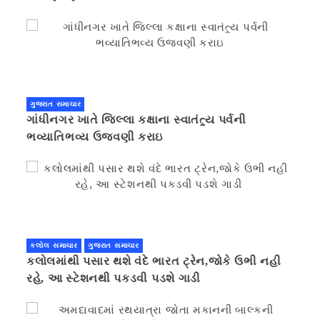
ગુજરાત સમાચાર
ગાંધીનગર ખાતે જિલ્લા કક્ષાના સ્વાતંત્ર્ય પર્વની
ભવ્યાતિભવ્ય ઉજવણી કરાઇ
કલોલ સમાચાર
ગુજરાત સમાચાર
કલોલમાંથી પસાર થશે વંદે ભારત ટ્રેન,જોકે ઉભી નહી
રહે, આ સ્ટેશનથી પકડવી પડશે ગાડી