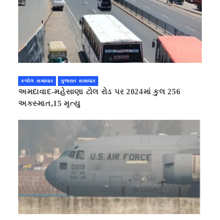
કલોલ સમાચાર
ગુજરાત સમાચાર
અમદાવાદ-મહેસાણા ટોલ રોડ પર 2024માં કુલ 256
અકસ્માત,15 મૃત્યુ