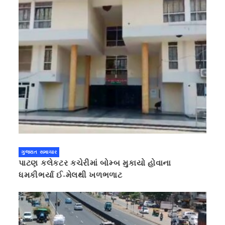
ગુજરાત સમાચાર
પાટણ કલેકટર કચેરીમાં બોમ્બ મુકાયો હોવાના
ધમકીભર્યા ઈ-મેલથી ખળભળાટ