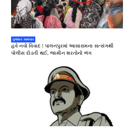
ગુજરાત સમાચાર
હવે નવો વિવાદ ! પાલનપુરમાં આસારામના સત્સંગથી
પોલીસ દોડતી થઈ, જામીન શરતોનો ભંગ