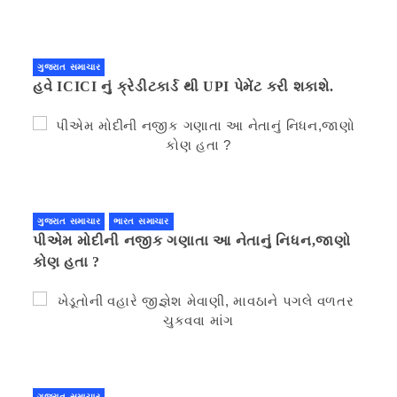
ગુજરાત સમાચાર
હવે ICICI નું ક્રેડીટકાર્ડ થી UPI પેમેંટ કરી શકાશે.
ગુજરાત સમાચાર
ભારત સમાચાર
પીએમ મોદીની નજીક ગણાતા આ નેતાનું નિધન,જાણો
કોણ હતા ?
ગુજરાત સમાચાર