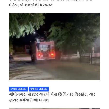
દરોડા, બે શખ્સોની ધરપકડ
કલોલ સમાચાર
ગુજરાત સમાચાર
ગાંધીનગર: સેક્ટર ચારમાં ગેસ સિલિન્ડર વિસ્ફોટ, ચાર
ફાયર કર્મચારીઓ ઘાયલ