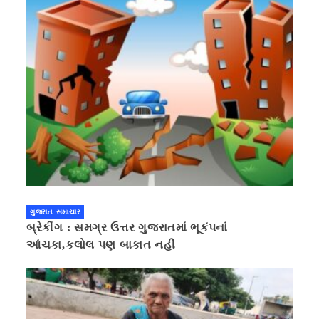
ગુજરાત સમાચાર
બ્રેકીંગ : સમગ્ર ઉત્તર ગુજરાતમાં ભૂકંપનાં
આંચકા,કલોલ પણ બાકાત નહીં