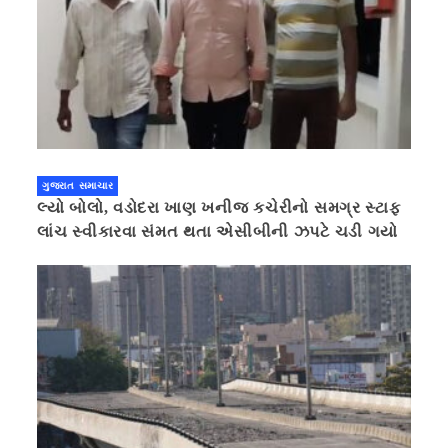
ગુજરાત સમાચાર
લ્યો બોલો, વડોદરા ખાણ ખનીજ કચેરીનો સમગ્ર સ્ટાફ
લાંચ સ્વીકારવા સંમત થતા એસીબીની ઝપટે ચડી ગયો