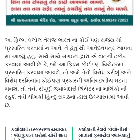
આ ફિલ્મ કલોલ તેમજ ભારત ના કોઈ પણ રાજ્ય માં
પ્રસારિત કરવામાં ન આવે, તે હેતુ થી આવેદનપત્ર આપવા
માં આવ્યું હતું. સાથે સાથે સંગઠન દ્વારા એ વાતની ટકોર
કરવામાં આવી છે કે, જો આ ફિલ્મ કોઈપણ થિયેટરમાં
પ્રસારિત કરવામાં આવશે, તો અમે તેનો વિરોધ કરીશું અને
વિરોધ દરમિયાન કોઈપણ પ્રકારની અનિચ્છનીય ઘટના
બનશે, તો તેની સંપૂર્ણ જવાબદારી થિયેટર ના માલિકો ની
રહેશે તેવી ચીમકી હિન્દુ સંગઠનો દ્વારા ઉચ્ચારવામાં આવી
છે.
કલોલમાં તસ્કરરાજ યથાવત
કલોલની રેલવે કોલોનીમાં
: બંધ દુકાન-ઘરોમાં ચોરી થતા
ખાડામાં ફસાયેલ આખલાનું