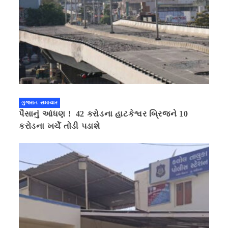
ગુજરાત સમાચાર
પૈસાનું આંધણ ! 42 કરોડના હાટકેશ્વર બ્રિજને 10
કરોડના ખર્ચે તોડી પડાશે