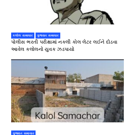
કલોલ સમાચાર
ગુજરાત સમાચાર
પોલીસ ભરતી પરીક્ષામાં નકલી કોલ લેટર લઈને દોડવા
આવેલ કલોલનો યુવક ઝડપાયો
ગુજરાત સમાચાર