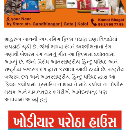
શાહરુખ ખાનની અપકમિંગ ફિલ્મ પઠાણ ઘણા વિવાદોમાં
સપડાઈ ચૂકી છે. જેમાં ભગવા રંગને અશ્લીલતાનો રંગ
ગણાવી બેશરમ રંગ નામનું ગીત આ ફિલ્મમાં દર્શાવવામાં
આવ્યું છે. જેનો વિરોધ આંતરરાષ્ટ્રીય હિન્દુ પરિષદ અને
રાષ્ટ્રીય બજરંગ દળ દ્વારા કરવામાં આવી રહ્યો છે. રાષ્ટ્રીય
બજરંગ દળ અને આંતરરાષ્ટ્રીય હિન્દુ પરિષદ દ્વારા આ
ફિલ્મ કલોલમાં પ્રસારિત ન થાય તે માટે કલોલ ના પોલીસ
મથક અને મામલતદાર કચેરીએ આવેદનપત્ર પણ
આપવામાં આવ્યું હતું.