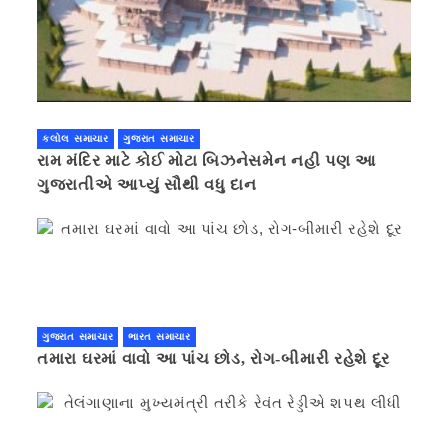
કલોલ સમાચાર
ગુજરાત સમાચાર
રામ મંદિર માટે કોઈ મોટા બિઝનેસમેન નહી પણ આ
ગુજરાતીએ આપ્યું સૌથી વધુ દાન
ગુજરાત સમાચાર
ભારત સમાચાર
તમારા ઘરમાં વાવો આ પાંચ છોડ, રોગ-બીમારી રહેશે દૂર