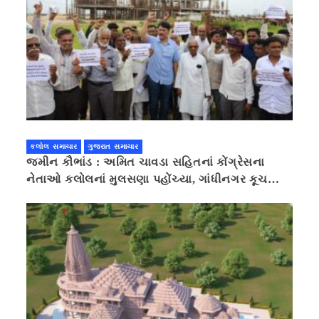
કલોલ સમાચાર
ગુજરાત સમાચાર
જમીન કૌભાંડ : અમિત ચાવડા સહિતનાં કોંગ્રેસના
નેતાઓ કલોલનાં મુલસણા પહોંચ્યા, ગાંધીનગર કૂચ
કરવાની ચિમકી