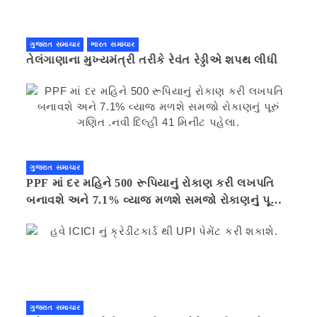
ગુજરાત સમાચાર
ભારત સમાચાર
તેલંગાણાના મુખ્યમંત્રી તરીકે રેવંત રેડ્ડીએ શપથ લીધી
ગુજરાત સમાચાર
PPF માં દર મહિને 500 રૂપિયાનું રોકાણ કરી લખપતિ
બનાવશે અને 7.1% વ્યાજ મળશે સમજો રોકાણનું પૂરું
ગણિત .નવી દિલ્હી 41 મિનીટ પહેલા.
ગુજરાત સમાચાર