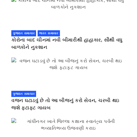
ગુજરાત સમાચાર
ભારત સમાચાર
કોરોના બાદ ચીનમાં નવી બીમારીથી હાહાકાર, સૌથી વધુ
બાળકોને નુકશાન
ગુજરાત સમાચાર
વજન ઘટાડવું છે તો આ બીજનું કરો સેવન, ચરબી થઇ
જશે ફટાફટ ગાયબ