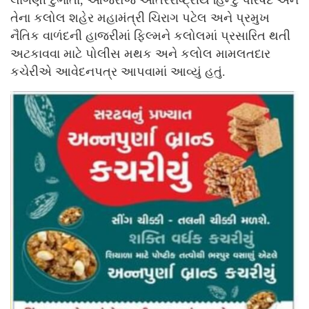
લાગણી દુભાતા, આજરોજ આંતરરાષ્ટ્રીય હિન્દુ પરિષદ અને
તેના કલોલ શહેર મહામંત્રી ચિરાગ પટેલ અને પ્રમુખ
નૈતિક વાળંદની હાજરીમાં ફિલ્મને કલોલમાં પ્રસારિત થતી
અટકાવવા માટે પોલીસ મથક અને કલોલ મામલતદાર
કચેરીએ આવેદનપત્ર આપવામાં આવ્યું હતું.