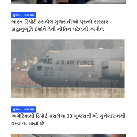
ગુજરાત સમાચાર
ભારત ડિપોર્ટ કરાયેલ ગુજરાતીઓ પ્રત્યે સરકાર
સહાનુભૂતિ દર્શાવે તેવી નીતિન પટેલની અપીલ
ગુજરાત સમાચાર
અમેરિકાથી ડિપોર્ટ કરાયેલા 33 ગુજરાતીઓ ગુનેગાર નથી
વખા’ના માર્યા છે