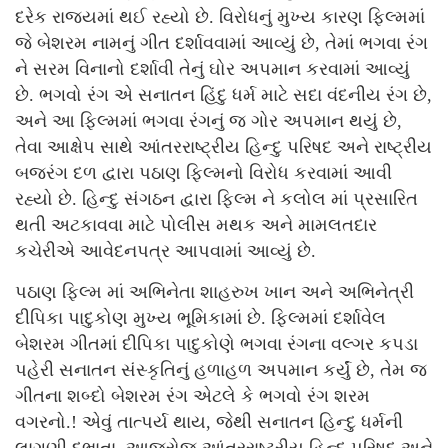
દરેક રાજ્યમાં થઈ રહ્યો છે. વિરોધનું મુખ્ય કારણ ફિલ્મમાં
જે બેશરમ નામનું ગીત દર્શાવવામાં આવ્યું છે, તેમાં ભગવા રંગ
ને સરમ વિનાનો દર્શાવી તેનું ઘોર અપમાન કરવામાં આવ્યું
છે. ભગવો રંગ એ સનાતન હિંદુ ધર્મ માટે સદા વંદનીય રંગ છે,
અને આ ફિલ્મમાં ભગવા રંગનું જ ગોર અપમાન થયું છે,
તેવા આક્ષેપ સાથે આંતરરાષ્ટ્રીય હિન્દુ પરિષદ અને રાષ્ટ્રીય
બજરંગ દળ દ્વારા પઠાણ ફિલ્મનો વિરોધ કરવામાં આવી
રહ્યો છે. હિન્દુ સંગઠન દ્વારા ફિલ્મ ને કલોલ માં પ્રસારિત
થતી અટકાવવા માટે પોલીસ મથક અને મામલતદાર
કચેરીએ આવેદનપત્ર આપવામાં આવ્યું છે.
પઠાણ ફિલ્મ માં અભિનેતા શાહરુખ ખાન અને અભિનેત્રી
દીપિકા પાદુકોણ મુખ્ય ભૂમિકામાં છે. ફિલ્મમાં દર્શાવેલ
બેશરમ ગીતમાં દીપિકા પાદુકોણે ભગવા રંગના વલ્ગર કપડા
પહેરી સનાતન સંસ્કૃતિનું હળાહળ અપમાન કર્યું છે, તેમ જ
ગીતના શબ્દો બેશરમ રંગ એટલે કે ભગવો રંગ શરમ
વગરનો.! એવું તાત્પર્ય થાય, જેથી સનાતન હિન્દુ ધર્મની