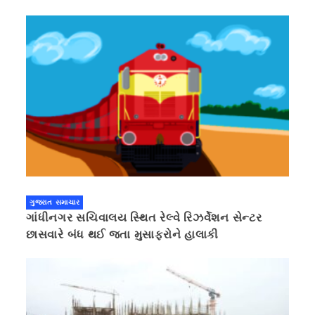
ગુજરાત સમાચાર
ગાંધીનગર સચિવાલય સ્થિત રેલ્વે રિઝર્વેશન સેન્ટર
છાસવારે બંધ થઈ જતા મુસાફરોને હાલાકી