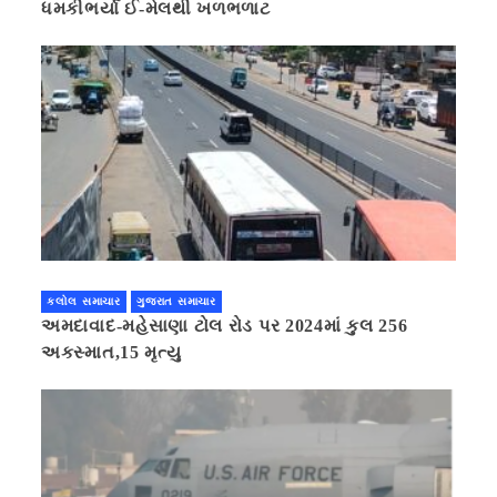
ધમકીભર્યા ઈ-મેલથી ખળભળાટ
કલોલ સમાચાર
ગુજરાત સમાચાર
અમદાવાદ-મહેસાણા ટોલ રોડ પર 2024માં કુલ 256
અકસ્માત,15 મૃત્યુ