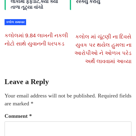
લોકોમાં ફફડાટ,ક્યાં ક્યાં
રેસ્ક્યુ કરાયું
તાળા તૂટ્યા વાંચો
કલોલ સમાચાર
કલોલમાં 9.84 લાખની નકલી
કલોલ માં ચૂંટણી ના દિવસે
નોટો સાથે યુવાનની ધરપકડ
યુવક પર થયેલ હુમલા ના
આરોપીઓ ને ઓળખ પરેડ
અર્થે લાવવામાં આવ્યા
Leave a Reply
Your email address will not be published.
Required fields
are marked
*
Comment
*