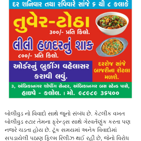
બોલીવુડ નો વિવાદો સાથે જૂનો સંબંધ છે. કેટલીક વખત
બોલીવુડ સ્ટાર તેમના ફ્રેન્ડ્સ સાથે ગેરવર્તણુંક કરતા પણ
નજરે ચડતા હોય છે. ટૂંક સમયમાં અનેક વિવાદોમાં
સપડાયેલી પઠાણ ફિલ્મ રિલીઝ થઈ રહી છે, જેનો વિરોધ