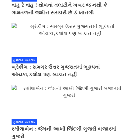
વાહ રે વાહ ! થોળનાં તલાટીને ખબર જ નથી કે
ગામતળની જમીન સરકારી છે કે ખાનગી
ગુજરાત સમાચાર
બ્રેકીંગ : સમગ્ર ઉત્તર ગુજરાતમાં ભૂકંપનાં
આંચકા,કલોલ પણ બાકાત નહીં
ગુજરાત સમાચાર
રમીલાબેન : જેમની આખી જિંદગી ગુજરી બજારમાં
ગુજરી