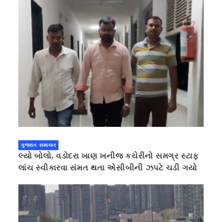
ગુજરાત સમાચાર
લ્યો બોલો, વડોદરા ખાણ ખનીજ કચેરીનો સમગ્ર સ્ટાફ
લાંચ સ્વીકારવા સંમત થતા એસીબીની ઝપટે ચડી ગયો