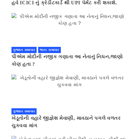
હવે ICICI નું ક્રેડીટકાર્ડ થી UPI પેમેંટ કરી શકાશે.
ગુજરાત સમાચાર
ભારત સમાચાર
પીએમ મોદીની નજીક ગણાતા આ નેતાનું નિધન,જાણો
કોણ હતા ?
ગુજરાત સમાચાર
ખેડૂતોની વહારે જીજ્ઞેશ મેવાણી, માવઠાને પગલે વળતર
ચુકવવા માંગ