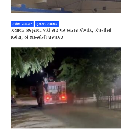
કલોલ સમાચાર
ગુજરાત સમાચાર
કલોલ: છત્રાલ-કડી રોડ પર ખાતર કૌભાંડ, કંપનીમાં
દરોડા, બે શખ્સોની ધરપકડ