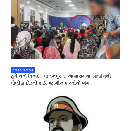
ગુજરાત સમાચાર
હવે નવો વિવાદ ! પાલનપુરમાં આસારામના સત્સંગથી
પોલીસ દોડતી થઈ, જામીન શરતોનો ભંગ