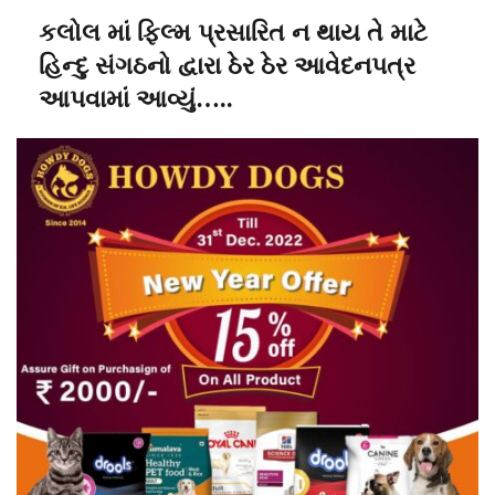
કલોલ માં ફિલ્મ પ્રસારિત ન થાય તે માટે
હિન્દુ સંગઠનો દ્વારા ઠેર ઠેર આવેદનપત્ર
આપવામાં આવ્યું…..