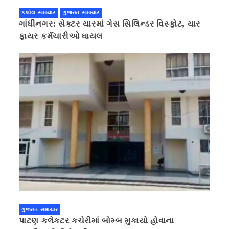
કલોલ સમાચાર
ગુજરાત સમાચાર
ગાંધીનગર: સેક્ટર ચારમાં ગેસ સિલિન્ડર વિસ્ફોટ, ચાર
ફાયર કર્મચારીઓ ઘાયલ
ગુજરાત સમાચાર
પાટણ કલેકટર કચેરીમાં બોમ્બ મુકાયો હોવાના