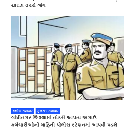
ચાવડા વચ્ચે જંગ
કલોલ સમાચાર
ગુજરાત સમાચાર
ગાંધીનગર જિલ્લામાં નોકરી આપતા અગાઉ
કર્મચારીઓની માહિતી પોલીસ સ્ટેશનમાં આપવી પડશે