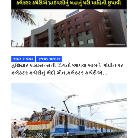
કલોલ સમાચાર
ગુજરાત સમાચાર
હથિયાર લાયસન્સની વિગતો આપવા બાબતે ગાંધીનગર
કલેક્ટર કચેરીનું ભેદી મૌન,કલેક્ટર કચેરીએ
પ્રાઈવસીનું બહાનું ધરી માહિતી છુપાવી