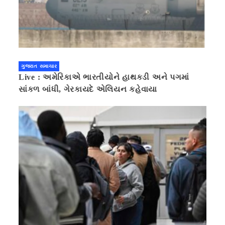
ગુજરાત સમાચાર
Live : અમેરિકાએ ભારતીયોને હાથકડી અને પગમાં
સાંકળ બાંધી, ગેરકાયદે એલિયન કહેવાયા