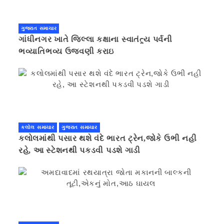
ગુજરાત સમાચાર
ગાંધીનગર ખાતે જિલ્લા કક્ષાના સ્વાતંત્ર્ય પર્વની
ભવ્યાતિભવ્ય ઉજવણી કરાઇ
કલોલ સમાચાર
ગુજરાત સમાચાર
કલોલમાંથી પસાર થશે વંદે ભારત ટ્રેન,જોકે ઉભી નહી
રહે, આ સ્ટેશનથી પકડવી પડશે ગાડી