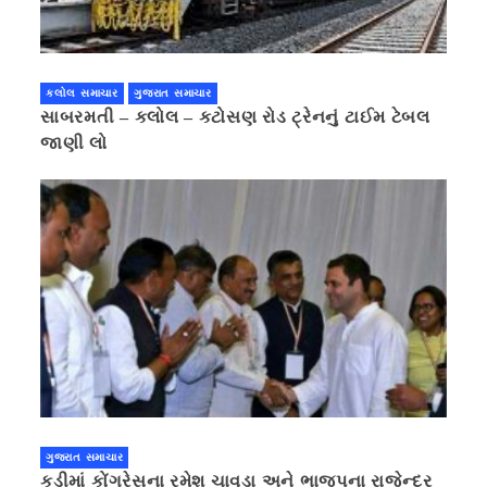
કલોલ સમાચાર
ગુજરાત સમાચાર
સાબરમતી – કલોલ – કટોસણ રોડ ટ્રેનનું ટાઈમ ટેબલ
જાણી લો
ગુજરાત સમાચાર
કડીમાં કોંગ્રેસના રમેશ ચાવડા અને ભાજપના રાજેન્દ્ર