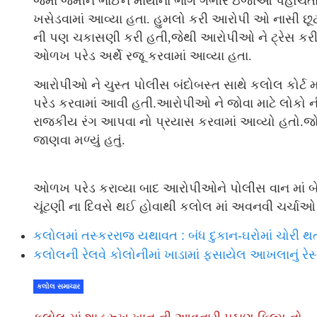
જેમાં જૈમીન ભાઈને માથાના ભાગે ગંભીર ઇજાઓ પહોંચતા
ખસેડવામાં આવ્યા હતા. હુમલો કરી આરોપી ઓ નાસી છૂટ
ની પણ ચકાસણી કરી હતી,જેથી આરોપીઓ ને ટ્રેસ કરી 
ઓળખ પરેડ અર્થે રજૂ કરવામાં આવ્યા હતા.
આરોપીઓ ને ચુસ્ત પોલીસ બંદોબસ્ત સાથે કલોલ કોર્ટ
પરેડ કરવામાં આવી હતી.આરોપીઓ ને જોવા માટે લોકો ની
રાજકીય રંગ આપવા નો પ્રયાસ કરવામાં આવ્યો હતો.જોક
જાણવા મળ્યું હતું.
ઓળખ પરેડ કરાવ્યા બાદ આરોપીઓને પોલીસ વાન માં બેસા
ચૂંટણી ના દિવસે થઈ હોવાથી કલોલ માં અવનવી ચર્ચાઓ 
કલોલમાં તસ્કરરાજ યથાવત : બંધ દુકાન-ઘરોમાં ચોરી થતા લ
કલોલની રેલવે કોલોનીમાં ખાડામાં ફસાયેલ આખલાનું રેસ્ક
કલોલ સમાચાર