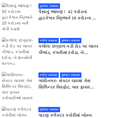
ગુજરાત સમાચાર
પૈસાનું આંધણ ! 42 કરોડના
હાટકેશ્વર બ્રિજને 10 કરોડના ખર્ચે
તોડી પડાશે
કલોલ સમાચાર
ગુજરાત સમાચાર
કલોલ: છત્રાલ-કડી રોડ પર ખાતર
કૌભાંડ, કંપનીમાં દરોડા, બે
શખ્સોની ધરપકડ
કલોલ સમાચાર
ગુજરાત સમાચાર
ગાંધીનગર: સેક્ટર ચારમાં ગેસ
સિલિન્ડર વિસ્ફોટ, ચાર ફાયર
કર્મચારીઓ ઘાયલ
ગુજરાત સમાચાર
પાટણ કલેકટર કચેરીમાં બોમ્બ