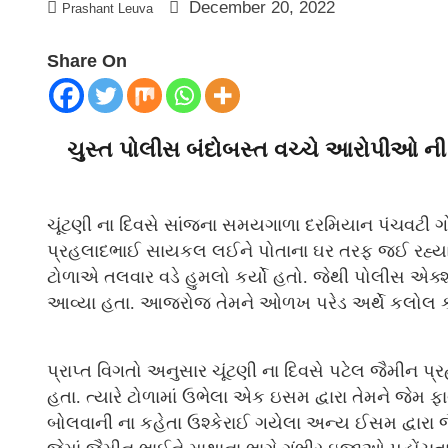
December 20, 2022
Prashant Leuva
Share On
ચુસ્ત પોલીસ બંદોબસ્ત વચ્ચે આરોપીઓ ન
ચૂંટણી ના દિવસે સાંજના સમયગાળા દરમિયાન પંચવટી ગ
પ્રહલાદભાઈ સાયકલ લઈને પોતાના ઘર તરફ જઈ રહ્યા હત
ટોળાએ તલવાર વડે હુમલો કર્યો હતો. જેથી પોલીસ એક
આવ્યા હતા. આજરોજ તેમને ઓળખ પરેડ અર્થે કલોલ કોર્ટ
પ્રાપ્ત વિગતો અનુસાર ચૂંટણી ના દિવસે પટેલ જૈમીન પ્
હતા. ત્યારે ટોળામાં ઉભેલા એક ઇસમ દ્વારા તેમને જેમ
બોલવાની ના કહેતા ઉશ્કેરાઈ ગયેલા અન્ય ઈસમ દ્વારા 