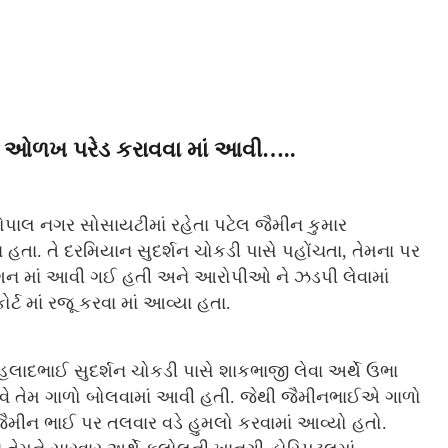
ી ઓળખ પરેડ કરાવવા માં આવી…..
ોપાલ નગર સોસાયટીમાં રહેતા પટેલ જૈમીન કુમાર
ા. તે દરમિયાન સુદર્શન ચોકડી પાસે પહોંચતા, તેમના પર
્શન માં આવી ગઈ હતી અને આરોપીઓ ને ઝડપી લેવામાં
 માં રજૂ કરવા માં આવ્યા હતા.
રહલાદભાઈ સુદર્શન ચોકડી પાસે શાકભાજી લેવા અર્થે ઉભા
 ફાવે તેમ ગાળો બોલવામાં આવી હતી. જેથી જૈમીનભાઈએ ગાળો
જૈમીન ભાઈ પર તલવાર વડે હુમલો કરવામાં આવ્યો હતો.