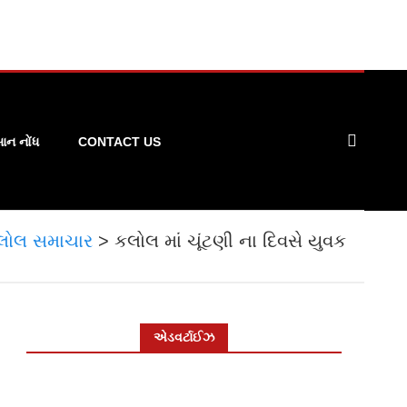
ન નોંધ
CONTACT US
લોલ સમાચાર
>
કલોલ માં ચૂંટણી ના દિવસે યુવક
એડવર્ટાઈઝ