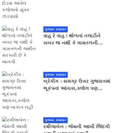
યુવક ઝડપાયો
ગુજરાત સમાચાર
વાહ રે વાહ ! થોળનાં તલાટીને
ખબર જ નથી કે ગામતળની
જમીન સરકારી છે કે ખાનગી
ગુજરાત સમાચાર
બ્રેકીંગ : સમગ્ર ઉત્તર ગુજરાતમાં
ભૂકંપનાં આંચકા,કલોલ પણ
બાકાત નહીં
ગુજરાત સમાચાર
રમીલાબેન : જેમની આખી જિંદગી