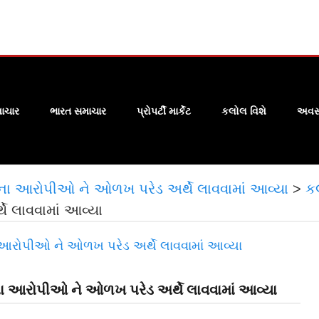
ાચાર
ભારત સમાચાર
પ્રોપર્ટી માર્કેટ
કલોલ વિશે
અવસા
ા ના આરોપીઓ ને ઓળખ પરેડ અર્થે લાવવામાં આવ્યા
>
ક
 લાવવામાં આવ્યા
 ના આરોપીઓ ને ઓળખ પરેડ અર્થે લાવવામાં આવ્યા