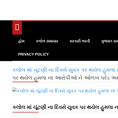
હોમ
કલોલ સમાચાર
સરકારી ભરતી
ગુજરાત સમ
PRIVACY POLICY
કલોલ માં ચૂંટણી ના દિવસે યુવક પર થયેલ હુમલ
પર થયેલ હુમલા ના આરોપીઓ ને ઓળખ પરેડ અર્થે
કલોલ માં ચૂંટણી ના દિવસે યુવક પર થયેલ હુમલા