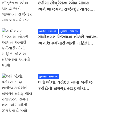
કડીમાં કોંગ્રેસના રમેશ ચાવડા
અને ભાજપના રાજેન્દ્ર ચાવડા
વચ્ચે જંગ
કલોલ સમાચાર
ગુજરાત સમાચાર
ગાંધીનગર જિલ્લામાં નોકરી આપતા
અગાઉ કર્મચારીઓની માહિતી
પોલીસ સ્ટેશનમાં આપવી પડશે
ગુજરાત સમાચાર
લ્યો બોલો, વડોદરા ખાણ ખનીજ
કચેરીનો સમગ્ર સ્ટાફ લાંચ
સ્વીકારવા સંમત થતા એસીબીની
ઝપટે ચડી ગયો