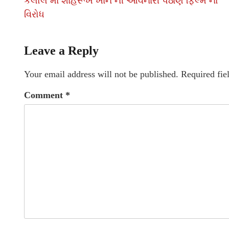
કલોલ માં શાહરૂખ ખાન ની આવનારી પઠાણ ફિલ્મ નો
વિરોધ
Leave a Reply
Your email address will not be published.
Required fie
Comment
*