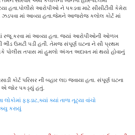
 તેમને સારવાર અર્થે કલોલની ખાનગી હોસ્પિટલમાં
યા હતા.પોલીસે આરોપીઓ ને પકડવા માટે સીસીટીવી કેમેરા
ઝડપવા માં આવ્યા હતા.જેમને આજરોજ કલોલ કોર્ટ માં
 માં રજૂ કરવા માં આવ્યા હતા. જ્યાં આરોપીઓની ઓળખ
 ભીડ ઉમટી પડી હતી. તેમજ સંપૂર્ણ ઘટના ને સૌ પ્રથમ
ે પોલીસ તપાસ માં હુમલો અંગત અદાવત માં થયો હોવાનું
ડી કોર્ટ પરિસર ની બહાર લઇ જવાયા હતા. સંપૂર્ણ ઘટના
એ જોર પકડ્યું હતું.
ોકોમાં ફફડાટ,ક્યાં ક્યાં તાળા તૂટ્યા વાંચો
્યુ કરાયું