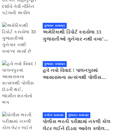
સહાનુભૂતિ દર્શાવે તેવી નીતિન
પટેલની અપીલ
ગુજરાત સમાચાર
અમેરિકાથી ડિપોર્ટ કરાયેલા 33
ગુજરાતીઓ ગુનેગાર નથી વખા’ના
માર્યા છે
ગુજરાત સમાચાર
હવે નવો વિવાદ ! પાલનપુરમાં
આસારામના સત્સંગથી પોલીસ
દોડતી થઈ, જામીન શરતોનો ભંગ
કલોલ સમાચાર
ગુજરાત સમાચાર
પોલીસ ભરતી પરીક્ષામાં નકલી કોલ
લેટર લઈને દોડવા આવેલ કલોલનો