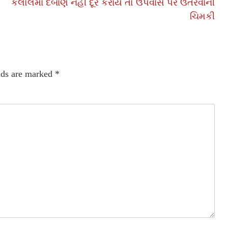
કલોલમાં દબાણ નહીં દૂર કરાય તો ઉપવાસ પર ઉતરવાની
ચિમકી
lds are marked
*