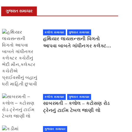
ગુજરાત સમાચાર
કલોલ સમાચાર
ગુજરાત સમાચાર
હથિયાર લાયસન્સની વિગતો
આપવા બાબતે ગાંધીનગર કલેક્ટર
કચેરીનું ભેદી મૌન,કલેક્ટર
કચેરીએ પ્રાઈવસીનું બહાનું ધરી
માહિતી છુપાવી
કલોલ સમાચાર
ગુજરાત સમાચાર
સાબરમતી – કલોલ – કટોસણ રોડ
ટ્રેનનું ટાઈમ ટેબલ જાણી લો
ગુજરાત સમાચાર