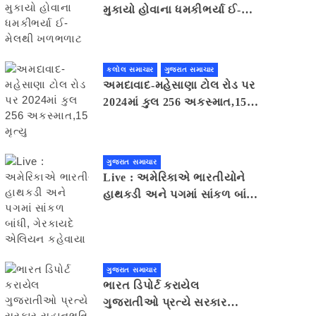
મુકાયો હોવાના ધમકીભર્યા ઈ-
મેલથી ખળભળાટ
કલોલ સમાચાર
ગુજરાત સમાચાર
અમદાવાદ-મહેસાણા ટોલ રોડ પર
2024માં કુલ 256 અકસ્માત,15
મૃત્યુ
ગુજરાત સમાચાર
Live : અમેરિકાએ ભારતીયોને
હાથકડી અને પગમાં સાંકળ બાંધી,
ગેરકાયદે એલિયન કહેવાયા
ગુજરાત સમાચાર
ભારત ડિપોર્ટ કરાયેલ
ગુજરાતીઓ પ્રત્યે સરકાર