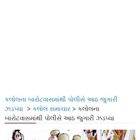
કલોલના બારોટવાસમાંથી પોલીસે આઠ જુગારી
ઝડપ્યા
>
કલોલ સમાચાર
>
કલોલના
બારોટવાસમાંથી પોલીસે આઠ જુગારી ઝડપ્યા