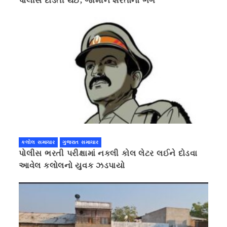
પોલીસ દોડતી થઈ, જામીન શરતોનો ભંગ
કલોલ સમાચાર
ગુજરાત સમાચાર
પોલીસ ભરતી પરીક્ષામાં નકલી કોલ લેટર લઈને દોડવા
આવેલ કલોલનો યુવક ઝડપાયો