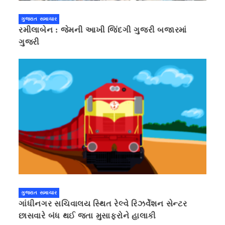
ગુજરાત સમાચાર
રમીલાબેન : જેમની આખી જિંદગી ગુજરી બજારમાં
ગુજરી
ગુજરાત સમાચાર
ગાંધીનગર સચિવાલય સ્થિત રેલ્વે રિઝર્વેશન સેન્ટર
છાસવારે બંધ થઈ જતા મુસાફરોને હાલાકી