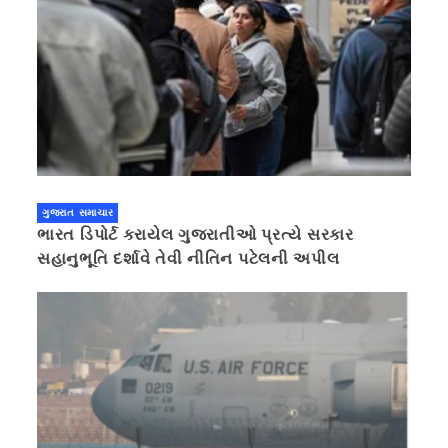
ગુજરાત સમાચાર
ભારત ડિપોર્ટ કરાયેલ ગુજરાતીઓ પ્રત્યે સરકાર
સહાનુભૂતિ દર્શાવે તેવી નીતિન પટેલની અપીલ