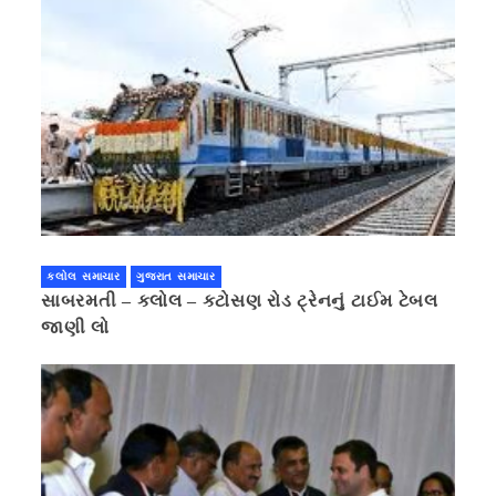
કલોલ સમાચાર
ગુજરાત સમાચાર
સાબરમતી – કલોલ – કટોસણ રોડ ટ્રેનનું ટાઈમ ટેબલ
જાણી લો