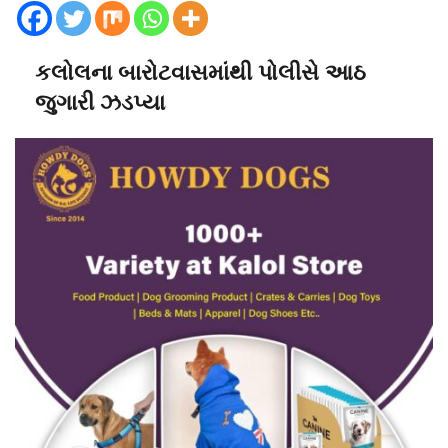
કલોલના બારોટવાસમાંથી પોલીસે આઠ
જુગારી ઝડપ્યા