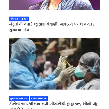
ગુજરાત સમાચાર
ખેડૂતોની વહારે જીજ્ઞેશ મેવાણી, માવઠાને પગલે વળતર
ચુકવવા માંગ
ગુજરાત સમાચાર
ભારત સમાચાર
કોરોના બાદ ચીનમાં નવી બીમારીથી હાહાકાર, સૌથી વધુ