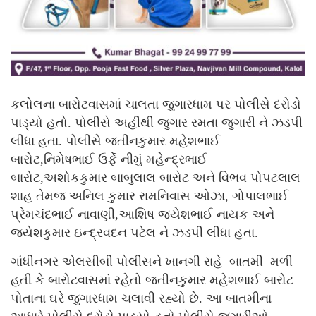
કલોલના બારોટવાસમાં ચાલતા જુગારધામ પર પોલીસે દરોડો
પાડ્યો હતો. પોલીસે અહીંથી જુગાર રમતા જુગારી ને ઝડપી
લીધા હતા. પોલીસે જતીનકુમાર મહેશભાઈ
બારોટ,નિમેષભાઈ ઉર્ફે નીમું મહેન્દ્રભાઈ
બારોટ,અશોકકુમાર બાબુલાલ બારોટ અને વિભવ પોપટલાલ
શાહ તેમજ અનિલ કુમાર રામનિવાસ ઓઝા, ગોપાલભાઈ
પ્રેમચંદભાઈ નાવાણી,આશિષ જયેશભાઈ નાયક અને
જયેશકુમાર ઇન્દ્રવદન પટેલ ને ઝડપી લીધા હતા.
ગાંધીનગર એલસીબી પોલીસને ખાનગી રાહે બાતમી મળી
હતી કે બારોટવાસમાં રહેતો જતીનકુમાર મહેશભાઈ બારોટ
પોતાના ઘરે જુગારધામ ચલાવી રહ્યો છે. આ બાતમીના