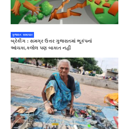
ગુજરાત સમાચાર
બ્રેકીંગ : સમગ્ર ઉત્તર ગુજરાતમાં ભૂકંપનાં
આંચકા,કલોલ પણ બાકાત નહીં