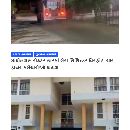
કલોલ સમાચાર
ગુજરાત સમાચાર
ગાંધીનગર: સેક્ટર ચારમાં ગેસ સિલિન્ડર વિસ્ફોટ, ચાર
ફાયર કર્મચારીઓ ઘાયલ