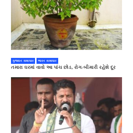
ગુજરાત સમાચાર
ભારત સમાચાર
તમારા ઘરમાં વાવો આ પાંચ છોડ, રોગ-બીમારી રહેશે દૂર