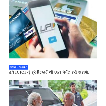
ગુજરાત સમાચાર
હવે ICICI નું ક્રેડીટકાર્ડ થી UPI પેમેંટ કરી શકાશે.