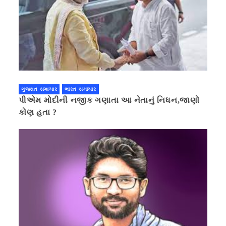
ગુજરાત સમાચાર
ભારત સમાચાર
પીએમ મોદીની નજીક ગણાતા આ નેતાનું નિધન,જાણો
કોણ હતા ?