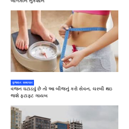
બાળકોને નુકશાન
ગુજરાત સમાચાર
વજન ઘટાડવું છે તો આ બીજનું કરો સેવન, ચરબી થઇ
જશે ફટાફટ ગાયબ