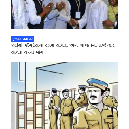
ગુજરાત સમાચાર
કડીમાં કોંગ્રેસના રમેશ ચાવડા અને ભાજપના રાજેન્દ્ર
ચાવડા વચ્ચે જંગ