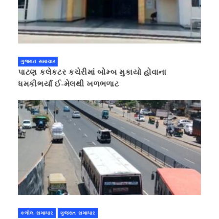
ગુજરાત સમાચાર
પાટણ કલેકટર કચેરીમાં બોમ્બ મુકાયો હોવાના
ધમકીભર્યા ઈ-મેલથી ખળભળાટ
કલોલ સમાચાર
ગુજરાત સમાચાર