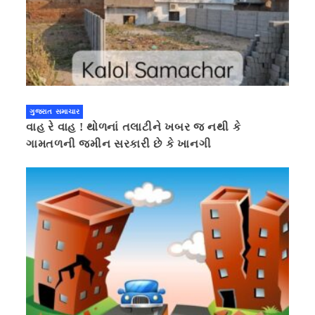
ગુજરાત સમાચાર
વાહ રે વાહ ! થોળનાં તલાટીને ખબર જ નથી કે
ગામતળની જમીન સરકારી છે કે ખાનગી