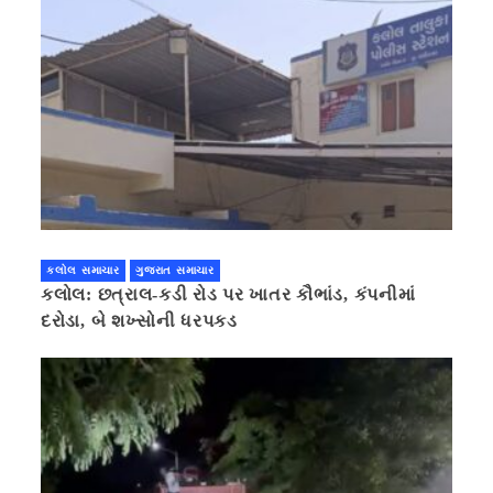
કલોલ સમાચાર
ગુજરાત સમાચાર
કલોલ: છત્રાલ-કડી રોડ પર ખાતર કૌભાંડ, કંપનીમાં
દરોડા, બે શખ્સોની ધરપકડ