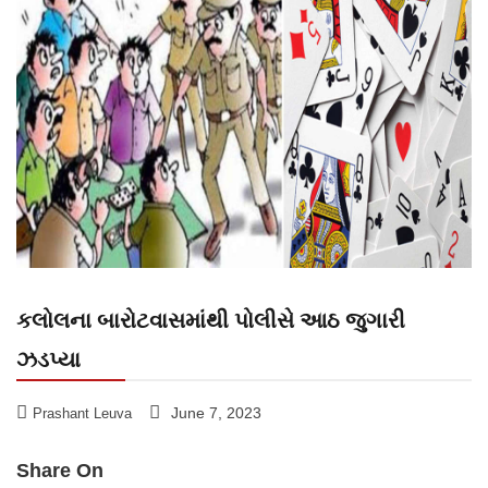
કલોલના બારોટવાસમાંથી પોલીસે આઠ જુગારી
ઝડપ્યા
June 7, 2023
Prashant Leuva
Share On