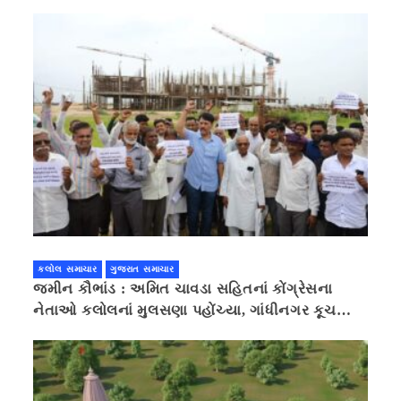
કલોલ સમાચાર
ગુજરાત સમાચાર
જમીન કૌભાંડ : અમિત ચાવડા સહિતનાં કોંગ્રેસના
નેતાઓ કલોલનાં મુલસણા પહોંચ્યા, ગાંધીનગર કૂચ
કરવાની ચિમકી