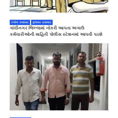
કલોલ સમાચાર
ગુજરાત સમાચાર
ગાંધીનગર જિલ્લામાં નોકરી આપતા અગાઉ
કર્મચારીઓની માહિતી પોલીસ સ્ટેશનમાં આપવી પડશે