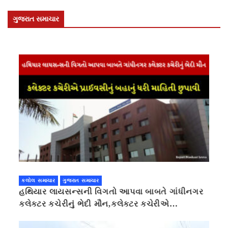
ગુજરાત સમાચાર
કલોલ સમાચાર
ગુજરાત સમાચાર
હથિયાર લાયસન્સની વિગતો આપવા બાબતે ગાંધીનગર
કલેક્ટર કચેરીનું ભેદી મૌન,કલેક્ટર કચેરીએ
પ્રાઈવસીનું બહાનું ધરી માહિતી છુપાવી