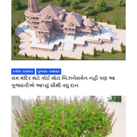
કલોલ સમાચાર
ગુજરાત સમાચાર
રામ મંદિર માટે કોઈ મોટા બિઝનેસમેન નહી પણ આ
ગુજરાતીએ આપ્યું સૌથી વધુ દાન