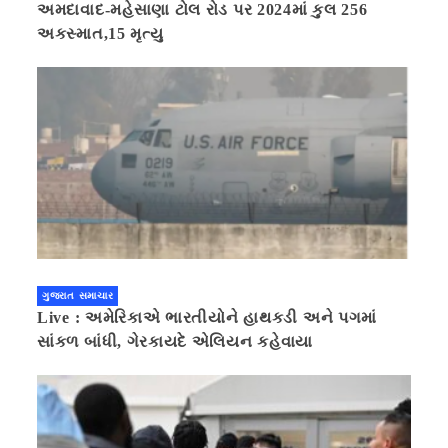
અમદાવાદ-મહેસાણા ટોલ રોડ પર 2024માં કુલ 256
અકસ્માત,15 મૃત્યુ
ગુજરાત સમાચાર
Live : અમેરિકાએ ભારતીયોને હાથકડી અને પગમાં
સાંકળ બાંધી, ગેરકાયદે એલિયન કહેવાયા