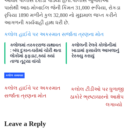
આધારે પોલીસે દરોડો પાડયો હતો.પોલીસે જુગારીઓ
પાસેથી આઠ મોબાઈલ જેની કિંમત 31,000 રૂપિયા, રોકડા
રૃપિયા 1890 મળીને કુલ 32,800 નો મુદ્દામાલ જપ્ત કરીને
આગળની કાર્યવાહી હાથ ધરી છે.
કલોલ હાઈવે પર અકસ્માત સર્જાતા ત્રણના મોત
કલોલમાં તસ્કરરાજ યથાવત
કલોલની રેલવે કોલોનીમાં
: બંધ દુકાન-ઘરોમાં ચોરી થતા
ખાડામાં ફસાયેલ આખલાનું
લોકોમાં ફફડાટ,ક્યાં ક્યાં
રેસ્ક્યુ કરાયું
તાળા તૂટ્યા વાંચો
કલોલ સમાચાર
કલોલ હાઈવે પર અકસ્માત
કલોલ ટીડીઓ પર ધુળાજી
સર્જાતા ત્રણના મોત
ઠાકોરે ભ્રષ્ટાચારનો આક્ષેપ
લગાવ્યો
Leave a Reply