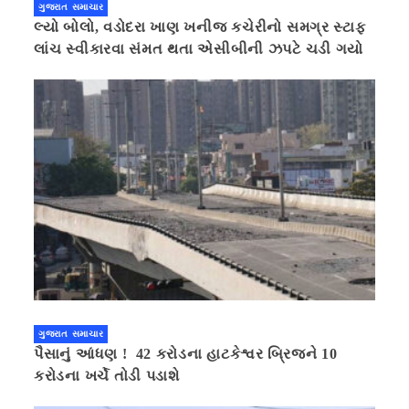
ગુજરાત સમાચાર
લ્યો બોલો, વડોદરા ખાણ ખનીજ કચેરીનો સમગ્ર સ્ટાફ
લાંચ સ્વીકારવા સંમત થતા એસીબીની ઝપટે ચડી ગયો
ગુજરાત સમાચાર
પૈસાનું આંધણ ! 42 કરોડના હાટકેશ્વર બ્રિજને 10
કરોડના ખર્ચે તોડી પડાશે