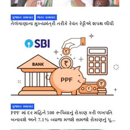
ગુજરાત સમાચાર
ભારત સમાચાર
તેલંગાણાના મુખ્યમંત્રી તરીકે રેવંત રેડ્ડીએ શપથ લીધી
ગુજરાત સમાચાર
PPF માં દર મહિને 500 રૂપિયાનું રોકાણ કરી લખપતિ
બનાવશે અને 7.1% વ્યાજ મળશે સમજો રોકાણનું પૂરું
ગણિત .નવી દિલ્હી 41 મિનીટ પહેલા.