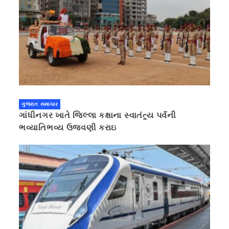
ગુજરાત સમાચાર
ગાંધીનગર ખાતે જિલ્લા કક્ષાના સ્વાતંત્ર્ય પર્વની
ભવ્યાતિભવ્ય ઉજવણી કરાઇ