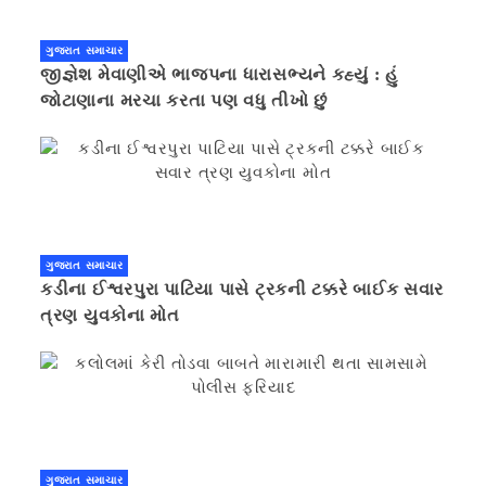
ગુજરાત સમાચાર
જીજ્ઞેશ મેવાણીએ ભાજપના ધારાસભ્યને કહ્યું : હું
જોટાણાના મરચા કરતા પણ વધુ તીખો છું
ગુજરાત સમાચાર
કડીના ઈશ્વરપુરા પાટિયા પાસે ટ્રકની ટક્કરે બાઈક સવાર
ત્રણ યુવકોના મોત
ગુજરાત સમાચાર