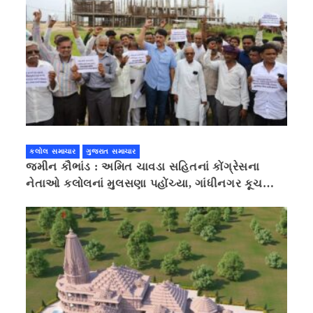
કલોલ સમાચાર
ગુજરાત સમાચાર
જમીન કૌભાંડ : અમિત ચાવડા સહિતનાં કોંગ્રેસના
નેતાઓ કલોલનાં મુલસણા પહોંચ્યા, ગાંધીનગર કૂચ
કરવાની ચિમકી