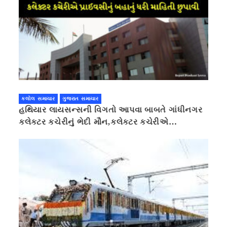
કલોલ સમાચાર
ગુજરાત સમાચાર
હથિયાર લાયસન્સની વિગતો આપવા બાબતે ગાંધીનગર
કલેક્ટર કચેરીનું ભેદી મૌન,કલેક્ટર કચેરીએ
પ્રાઈવસીનું બહાનું ધરી માહિતી છુપાવી