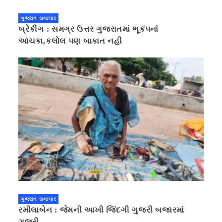
ગુજરાત સમાચાર
બ્રેકીંગ : સમગ્ર ઉત્તર ગુજરાતમાં ભૂકંપનાં
આંચકા,કલોલ પણ બાકાત નહીં
ગુજરાત સમાચાર
રમીલાબેન : જેમની આખી જિંદગી ગુજરી બજારમાં
ગુજરી