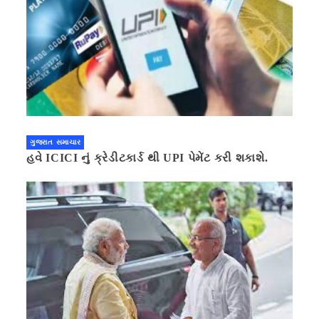
ગુજરાત સમાચાર
હવે ICICI નું ક્રેડીટકાર્ડ થી UPI પેમેંટ કરી શકાશે.