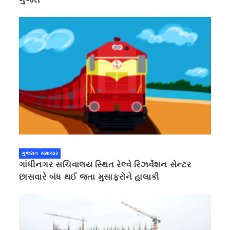
ગુજરાત સમાચાર
ગાંધીનગર સચિવાલય સ્થિત રેલ્વે રિઝર્વેશન સેન્ટર
છાસવારે બંધ થઈ જતા મુસાફરોને હાલાકી