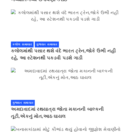
કલોલ સમાચાર
ગુજરાત સમાચાર
કલોલમાંથી પસાર થશે વંદે ભારત ટ્રેન,જોકે ઉભી નહી
રહે, આ સ્ટેશનથી પકડવી પડશે ગાડી
ગુજરાત સમાચાર
અમદાવાદમાં રથયાત્રા જોતા મકાનની બાલ્કની
તૂટી,એકનું મોત,આઠ ઘાયલ