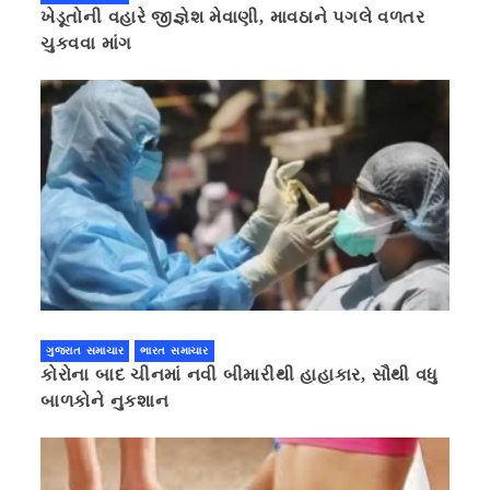
ખેડૂતોની વહારે જીજ્ઞેશ મેવાણી, માવઠાને પગલે વળતર
ચુકવવા માંગ
ગુજરાત સમાચાર
ભારત સમાચાર
કોરોના બાદ ચીનમાં નવી બીમારીથી હાહાકાર, સૌથી વધુ
બાળકોને નુકશાન