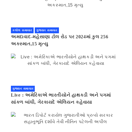
કલોલ સમાચાર
ગુજરાત સમાચાર
અમદાવાદ-મહેસાણા ટોલ રોડ પર 2024માં કુલ 256
અકસ્માત,15 મૃત્યુ
ગુજરાત સમાચાર
Live : અમેરિકાએ ભારતીયોને હાથકડી અને પગમાં
સાંકળ બાંધી, ગેરકાયદે એલિયન કહેવાયા