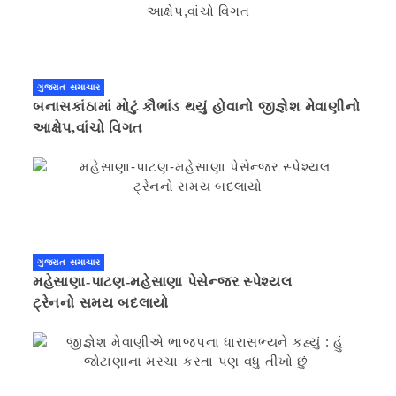
ગુજરાત સમાચાર
બનાસકાંઠામાં મોટું કૌભાંડ થયું હોવાનો જીજ્ઞેશ મેવાણીનો
આક્ષેપ,વાંચો વિગત
ગુજરાત સમાચાર
મહેસાણા-પાટણ-મહેસાણા પેસેન્જર સ્પેશ્યલ
ટ્રેનનો સમય બદલાયો