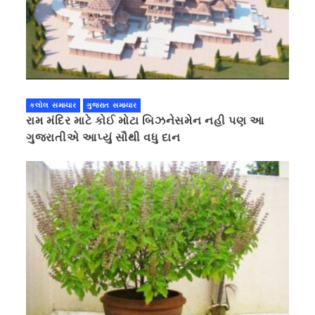
કલોલ સમાચાર
ગુજરાત સમાચાર
રામ મંદિર માટે કોઈ મોટા બિઝનેસમેન નહી પણ આ
ગુજરાતીએ આપ્યું સૌથી વધુ દાન