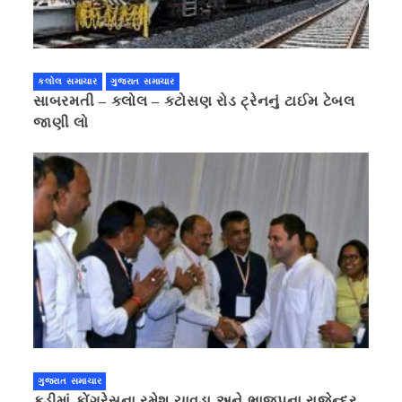
કલોલ સમાચાર
ગુજરાત સમાચાર
સાબરમતી – કલોલ – કટોસણ રોડ ટ્રેનનું ટાઈમ ટેબલ
જાણી લો
ગુજરાત સમાચાર
કડીમાં કોંગ્રેસના રમેશ ચાવડા અને ભાજપના રાજેન્દ્ર