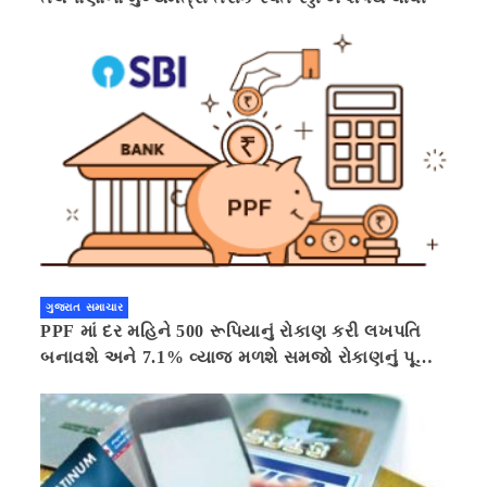
ગુજરાત સમાચાર
PPF માં દર મહિને 500 રૂપિયાનું રોકાણ કરી લખપતિ
બનાવશે અને 7.1% વ્યાજ મળશે સમજો રોકાણનું પૂરું
ગણિત .નવી દિલ્હી 41 મિનીટ પહેલા.