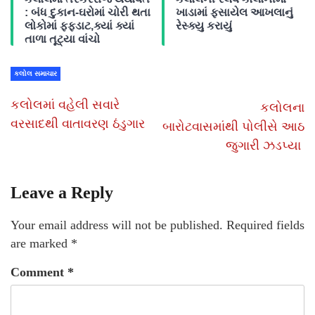
: બંધ દુકાન-ઘરોમાં ચોરી થતા
ખાડામાં ફસાયેલ આખલાનું
લોકોમાં ફફડાટ,ક્યાં ક્યાં
રેસ્ક્યુ કરાયું
તાળા તૂટ્યા વાંચો
કલોલ સમાચાર
કલોલમાં વહેલી સવારે
કલોલના
વરસાદથી વાતાવરણ ઠંડુગાર
બારોટવાસમાંથી પોલીસે આઠ
જુગારી ઝડપ્યા
Leave a Reply
Your email address will not be published.
Required fields
are marked
*
Comment
*