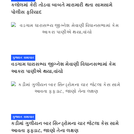
કલોલમાં કેરી તોડવા બાબતે મારામારી થતા સામસામે
પોલીસ ફરિયાદ
ગુજરાત સમાચાર
વડગામ ધારાસભ્ય જીગ્નેશ મેવાણી વિધાનસભામાં કેમ
આકરા પાણીએ થયા,વાંચો
ગુજરાત સમાચાર
કડીમાં ગુલીયન બાર સિન્ડ્રોમના ચાર જેટલા કેસ સામે
આવતા ફફડાટ, જાણો તેના લક્ષણ