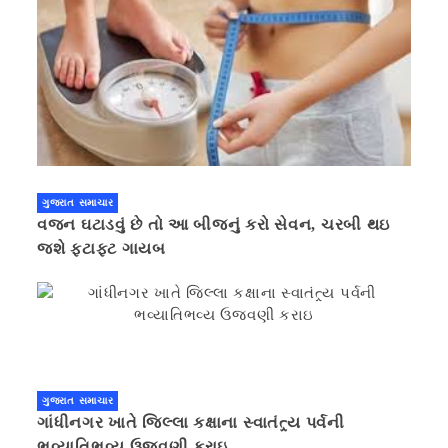
ગુજરાત સમાચાર
વજન ઘટાડવું છે તો આ બીજનું કરો સેવન, ચરબી થઇ
જશે ફટાફટ ગાયબ
ગુજરાત સમાચાર
ગાંધીનગર ખાતે જિલ્લા કક્ષાના સ્વાતંત્ર્ય પર્વની
ભવ્યાતિભવ્ય ઉજવણી કરાઇ