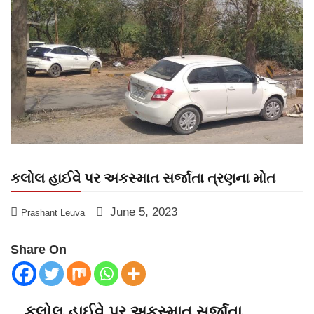
કલોલ હાઈવે પર અકસ્માત સર્જાતા ત્રણના મોત
June 5, 2023
Prashant Leuva
Share On
કલોલ હાઈવે પર અકસ્માત સર્જાતા