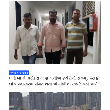
ગુજરાત સમાચાર
લ્યો બોલો, વડોદરા ખાણ ખનીજ કચેરીનો સમગ્ર સ્ટાફ
લાંચ સ્વીકારવા સંમત થતા એસીબીની ઝપટે ચડી ગયો