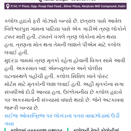
કલોલ હાઇવે ફરી ગોઝારો બન્યો છે. છત્રાલ પાસે આવેલ
બિલેશ્વરપુરા ગામના પાટિયા પાસે એક ગાડીએ ત્રણ લોકોને
ટક્કર મારી હતી. ટક્કરને પગલે ત્રણ લોકોના મોત થયા
હતા. ત્રણના મોત થતા તેમની લાશને પીએમ માટે કલોલ
લવાઈ હતી.
મુદરડા ગામમાં ત્રણ મૃતકો રહેતા હોવાની વિગત સામે આવી
હતી. અકસ્માત બાદ એમ્બ્યુલન્સ અને પોલીસ
ઘટનાસ્થળે પહોંચી હતી. કલોલ સિવિલ ખાતે પોસ્ટ
મોર્ટમ માટે મૃતકોની લાશ લવાઈ હતી. અહી મૃતકોના સગા
સંબધીઓ દોડી આવ્યા હતા. ઉલ્લેખનીય છે કલોલ હાઇવે
પર અકસ્માતોની સંખ્યામાં વધારો થયો છે. જેને અટકાવવા
જરૂરી બન્યા છે.
સઈજ ઓવરબ્રિજ પર લોખંડના પતરા વાવાઝોડામાં ઉડી
ગયા
કલોલમાં તસ્કરરાજ યથાવત
કલોલની રેલવે કોલોનીમાં