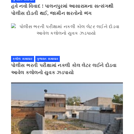
હવે નવો વિવાદ ! પાલનપુરમાં આસારામના સત્સંગથી
પોલીસ દોડતી થઈ, જામીન શરતોનો ભંગ
કલોલ સમાચાર
ગુજરાત સમાચાર
પોલીસ ભરતી પરીક્ષામાં નકલી કોલ લેટર લઈને દોડવા
આવેલ કલોલનો યુવક ઝડપાયો