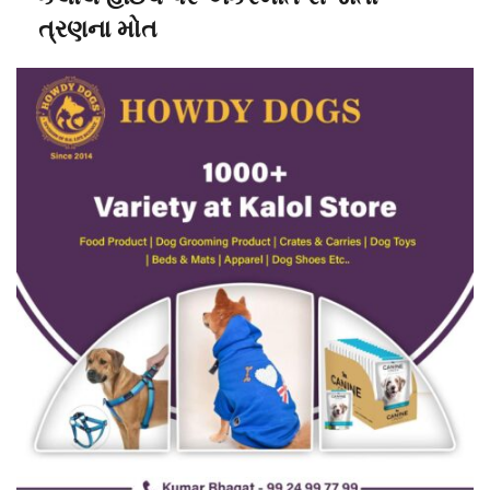
ત્રણના મોત