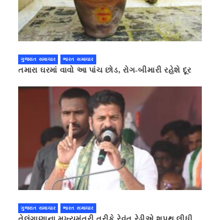
ગુજરાત સમાચાર
ભારત સમાચાર
તમારા ઘરમાં વાવો આ પાંચ છોડ, રોગ-બીમારી રહેશે દૂર
ગુજરાત સમાચાર
ભારત સમાચાર
તેલંગાણાના મુખ્યમંત્રી તરીકે રેવંત રેડ્ડીએ શપથ લીધી