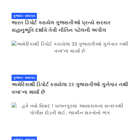
ગુજરાત સમાચાર
ભારત ડિપોર્ટ કરાયેલ ગુજરાતીઓ પ્રત્યે સરકાર
સહાનુભૂતિ દર્શાવે તેવી નીતિન પટેલની અપીલ
ગુજરાત સમાચાર
અમેરિકાથી ડિપોર્ટ કરાયેલા 33 ગુજરાતીઓ ગુનેગાર નથી
વખા’ના માર્યા છે
ગુજરાત સમાચાર