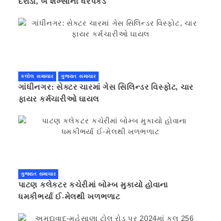
દરોડા, બે શખ્સોની ધરપકડ
કલોલ સમાચાર
ગુજરાત સમાચાર
ગાંધીનગર: સેક્ટર ચારમાં ગેસ સિલિન્ડર વિસ્ફોટ, ચાર
ફાયર કર્મચારીઓ ઘાયલ
ગુજરાત સમાચાર
પાટણ કલેકટર કચેરીમાં બોમ્બ મુકાયો હોવાના
ધમકીભર્યા ઈ-મેલથી ખળભળાટ