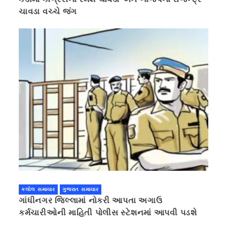
ચાવડા વચ્ચે જંગ
કલોલ સમાચાર
ગુજરાત સમાચાર
ગાંધીનગર જિલ્લામાં નોકરી આપતા અગાઉ
કર્મચારીઓની માહિતી પોલીસ સ્ટેશનમાં આપવી પડશે