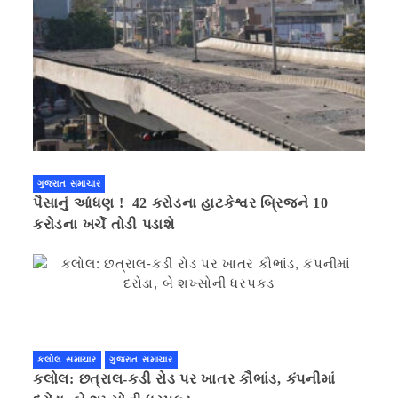
ગુજરાત સમાચાર
પૈસાનું આંધણ ! 42 કરોડના હાટકેશ્વર બ્રિજને 10
કરોડના ખર્ચે તોડી પડાશે
કલોલ સમાચાર
ગુજરાત સમાચાર
કલોલ: છત્રાલ-કડી રોડ પર ખાતર કૌભાંડ, કંપનીમાં