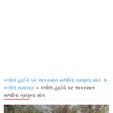
કલોલ હાઈવે પર અકસ્માત સર્જાતા ત્રણના મોત
>
કલોલ સમાચાર
>
કલોલ હાઈવે પર અકસ્માત
સર્જાતા ત્રણના મોત