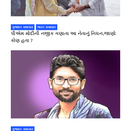
ગુજરાત સમાચાર
ભારત સમાચાર
પીએમ મોદીની નજીક ગણાતા આ નેતાનું નિધન,જાણો
કોણ હતા ?
ગુજરાત સમાચાર