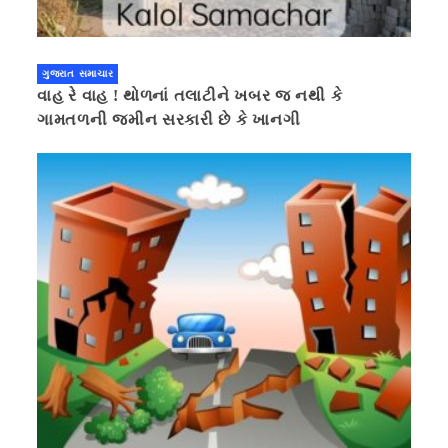
ગુજરાત સમાચાર
વાહ રે વાહ ! થોળનાં તલાટીને ખબર જ નથી કે
ગામતળની જમીન સરકારી છે કે ખાનગી