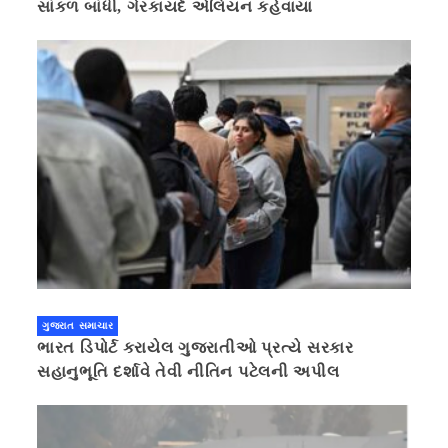
સાંકળ બાંધી, ગેરકાયદે એલિયન કહેવાયા
ગુજરાત સમાચાર
ભારત ડિપોર્ટ કરાયેલ ગુજરાતીઓ પ્રત્યે સરકાર
સહાનુભૂતિ દર્શાવે તેવી નીતિન પટેલની અપીલ