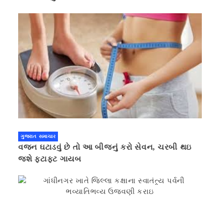
ગુજરાત સમાચાર
વજન ઘટાડવું છે તો આ બીજનું કરો સેવન, ચરબી થઇ
જશે ફટાફટ ગાયબ