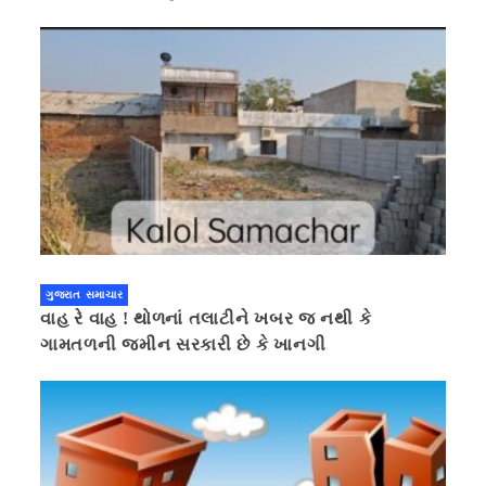
ગુજરાત સમાચાર
વાહ રે વાહ ! થોળનાં તલાટીને ખબર જ નથી કે
ગામતળની જમીન સરકારી છે કે ખાનગી