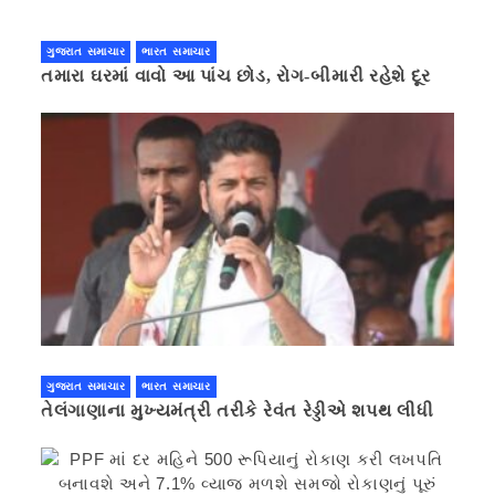
ગુજરાત સમાચાર
ભારત સમાચાર
તમારા ઘરમાં વાવો આ પાંચ છોડ, રોગ-બીમારી રહેશે દૂર
ગુજરાત સમાચાર
ભારત સમાચાર
તેલંગાણાના મુખ્યમંત્રી તરીકે રેવંત રેડ્ડીએ શપથ લીધી