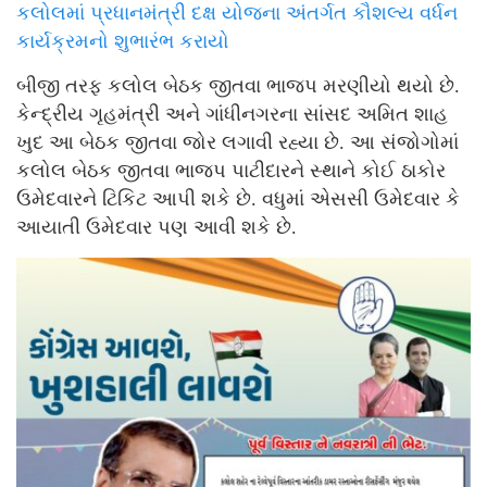
કલોલમાં પ્રધાનમંત્રી દક્ષ યોજના અંતર્ગત કૌશલ્ય વર્ધન
કાર્યક્રમનો શુભારંભ કરાયો
બીજી તરફ કલોલ બેઠક જીતવા ભાજપ મરણીયો થયો છે.
કેન્દ્રીય ગૃહમંત્રી અને ગાંધીનગરના સાંસદ અમિત શાહ
ખુદ આ બેઠક જીતવા જોર લગાવી રહ્યા છે. આ સંજોગોમાં
કલોલ બેઠક જીતવા ભાજપ પાટીદારને સ્થાને કોઈ ઠાકોર
ઉમેદવારને ટિકિટ આપી શકે છે. વધુમાં એસસી ઉમેદવાર કે
આયાતી ઉમેદવાર પણ આવી શકે છે.