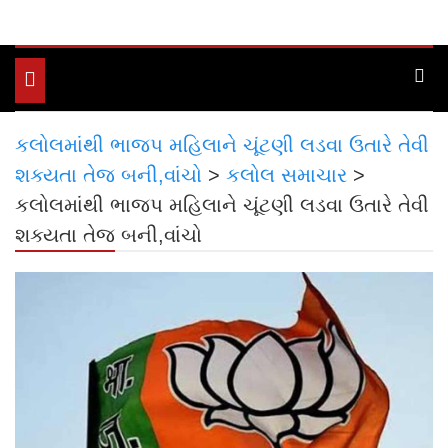
Toggle
navigation
કલોલમાંથી ભાજપ મહિલાને ચૂંટણી લડવા ઉતારે તેવી
શક્યતા તેજ બની,વાંચો
>
કલોલ સમાચાર
>
કલોલમાંથી ભાજપ મહિલાને ચૂંટણી લડવા ઉતારે તેવી
શક્યતા તેજ બની,વાંચો