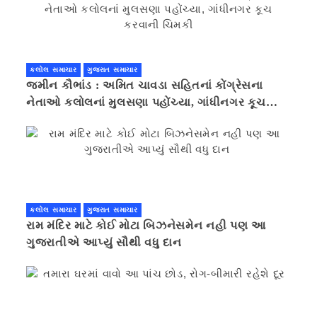
કલોલ સમાચાર
ગુજરાત સમાચાર
જમીન કૌભાંડ : અમિત ચાવડા સહિતનાં કોંગ્રેસના
નેતાઓ કલોલનાં મુલસણા પહોંચ્યા, ગાંધીનગર કૂચ
કરવાની ચિમકી
કલોલ સમાચાર
ગુજરાત સમાચાર
રામ મંદિર માટે કોઈ મોટા બિઝનેસમેન નહી પણ આ
ગુજરાતીએ આપ્યું સૌથી વધુ દાન