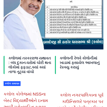
કલોલમાં તસ્કરરાજ યથાવત
કલોલની રેલવે કોલોનીમાં
: બંધ દુકાન-ઘરોમાં ચોરી થતા
ખાડામાં ફસાયેલ આખલાનું
લોકોમાં ફફડાટ,ક્યાં ક્યાં
રેસ્ક્યુ કરાયું
તાળા તૂટ્યા વાંચો
કલોલ સમાચાર
કલોલ કોલેજમાં NSSના
કલોલ નગરપાલિકાના પૂર્વ
બેસ્ટ વિદ્યાર્થીઓને ઇનામ
કાઉન્સિલરે પત્રકાર પર
આપી પ્રોત્સાહિત કરાયા