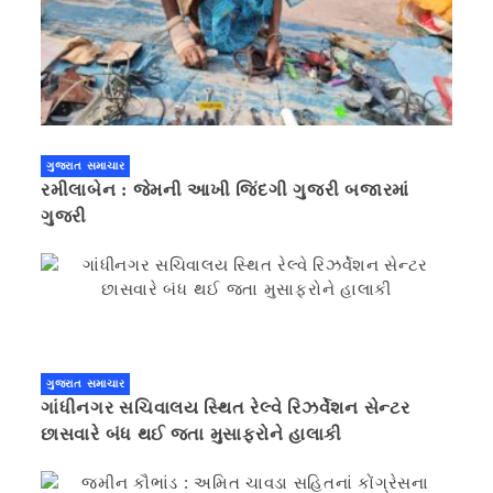
ગુજરાત સમાચાર
રમીલાબેન : જેમની આખી જિંદગી ગુજરી બજારમાં
ગુજરી
ગુજરાત સમાચાર
ગાંધીનગર સચિવાલય સ્થિત રેલ્વે રિઝર્વેશન સેન્ટર
છાસવારે બંધ થઈ જતા મુસાફરોને હાલાકી