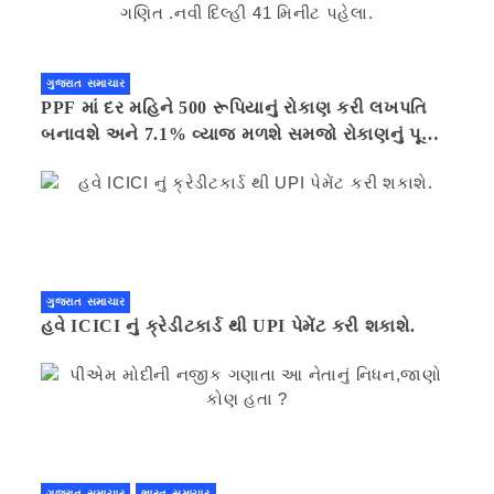
ગુજરાત સમાચાર
PPF માં દર મહિને 500 રૂપિયાનું રોકાણ કરી લખપતિ
બનાવશે અને 7.1% વ્યાજ મળશે સમજો રોકાણનું પૂરું
ગણિત .નવી દિલ્હી 41 મિનીટ પહેલા.
ગુજરાત સમાચાર
હવે ICICI નું ક્રેડીટકાર્ડ થી UPI પેમેંટ કરી શકાશે.
ગુજરાત સમાચાર
ભારત સમાચાર