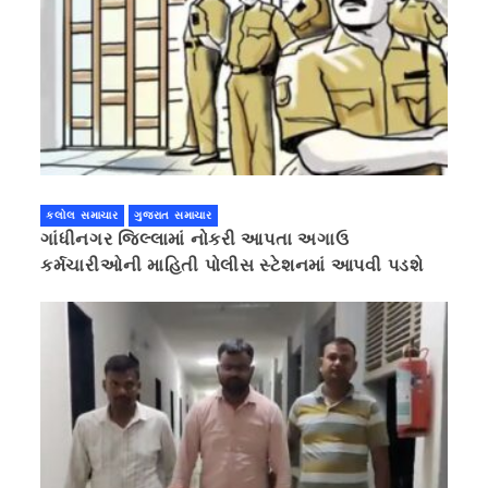
કલોલ સમાચાર
ગુજરાત સમાચાર
ગાંધીનગર જિલ્લામાં નોકરી આપતા અગાઉ
કર્મચારીઓની માહિતી પોલીસ સ્ટેશનમાં આપવી પડશે