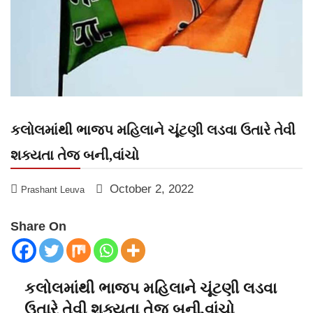
કલોલમાંથી ભાજપ મહિલાને ચૂંટણી લડવા ઉતારે તેવી
શક્યતા તેજ બની,વાંચો
October 2, 2022
Prashant Leuva
Share On
કલોલમાંથી ભાજપ મહિલાને ચૂંટણી લડવા
ઉતારે તેવી શક્યતા તેજ બની,વાંચો