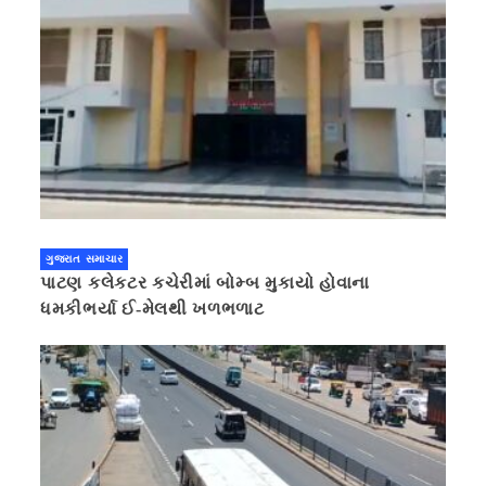
ગુજરાત સમાચાર
પાટણ કલેકટર કચેરીમાં બોમ્બ મુકાયો હોવાના
ધમકીભર્યા ઈ-મેલથી ખળભળાટ