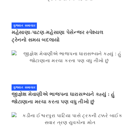
ગુજરાત સમાચાર
મહેસાણા-પાટણ-મહેસાણા પેસેન્જર સ્પેશ્યલ
ટ્રેનનો સમય બદલાયો
ગુજરાત સમાચાર
જીજ્ઞેશ મેવાણીએ ભાજપના ધારાસભ્યને કહ્યું : હું
જોટાણાના મરચા કરતા પણ વધુ તીખો છું