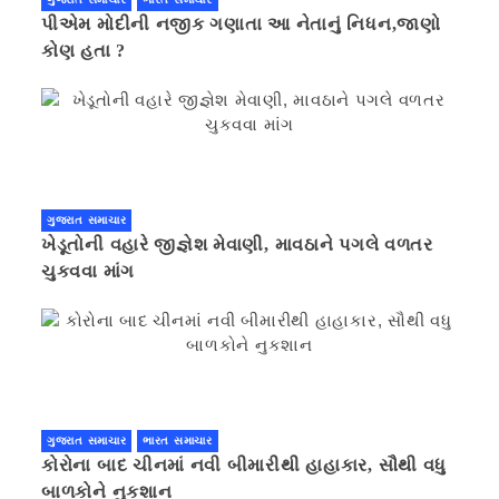
પીએમ મોદીની નજીક ગણાતા આ નેતાનું નિધન,જાણો
કોણ હતા ?
ગુજરાત સમાચાર
ખેડૂતોની વહારે જીજ્ઞેશ મેવાણી, માવઠાને પગલે વળતર
ચુકવવા માંગ
ગુજરાત સમાચાર
ભારત સમાચાર
કોરોના બાદ ચીનમાં નવી બીમારીથી હાહાકાર, સૌથી વધુ
બાળકોને નુકશાન