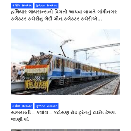
કલોલ સમાચાર
ગુજરાત સમાચાર
હથિયાર લાયસન્સની વિગતો આપવા બાબતે ગાંધીનગર
કલેક્ટર કચેરીનું ભેદી મૌન,કલેક્ટર કચેરીએ
પ્રાઈવસીનું બહાનું ધરી માહિતી છુપાવી
કલોલ સમાચાર
ગુજરાત સમાચાર
સાબરમતી – કલોલ – કટોસણ રોડ ટ્રેનનું ટાઈમ ટેબલ
જાણી લો