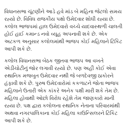
વિધાનસભા ચૂંટણીને આડે હવે માંડ બે મહિના જેટલો સમય
રહ્યો છે. વિવિધ રાજકીય પક્ષો ઉમેદવાર શોધી રહ્યા છે.
કલોલ ભાજપમાં હાલ ઉમેદવારો વચ્ચે યાદવાસ્થળી ચાલતી
હોઈ હાઈ કમાન્ડ નવો વ્યૂહ અપનાવી શકે છે. એક
અટકળ અનુસાર કલોલમાંથી ભાજપ કોઈ મહિલાને ટિકિટ
આપી શકે છે.
કલોલ વિધાનસભા બેઠક જીતવા ભાજપ આ વખતે
એડીચોટીનું જોર લગાવી રહ્યો છે. પણ અહીં કોઈ એવા
સ્થાનિક મજબુત ઉમેદવાર નથી જે બળદેવજી ઠાકોરને
હંફાવી શકે છે. પુરુષ ઉમેદવારોમાં કકળાટને જોતા ભાજપ
મહિલાને ઉતારી એક કાંકરે અનેક પક્ષી મારી શકે તેમ છે.
મહિલા હોવાથી ઓછો વિરોધ રહેશે તેમ જાણકારો માની
રહ્યા છે. પક્ષ દ્વારા કલોલના સ્થાનિક નેતાના પરિવારમાંથી
અથવા નગરપાલિકાના કોઈ મહિલા કાઉન્સિલરને ટિકિટ
આપી શકે છે.