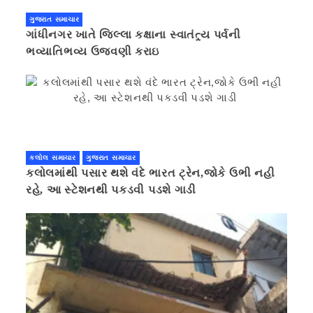
ગુજરાત સમાચાર
ગાંધીનગર ખાતે જિલ્લા કક્ષાના સ્વાતંત્ર્ય પર્વની
ભવ્યાતિભવ્ય ઉજવણી કરાઇ
કલોલ સમાચાર
ગુજરાત સમાચાર
કલોલમાંથી પસાર થશે વંદે ભારત ટ્રેન,જોકે ઉભી નહી
રહે, આ સ્ટેશનથી પકડવી પડશે ગાડી