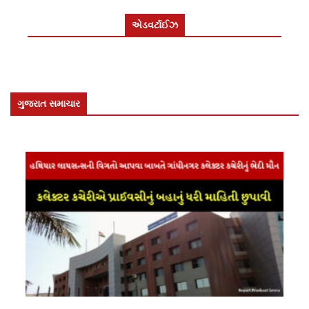
એડવર્ટાઈઝ
ગુજરાત સમાચાર