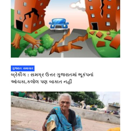
ગુજરાત સમાચાર
બ્રેકીંગ : સમગ્ર ઉત્તર ગુજરાતમાં ભૂકંપનાં
આંચકા,કલોલ પણ બાકાત નહીં