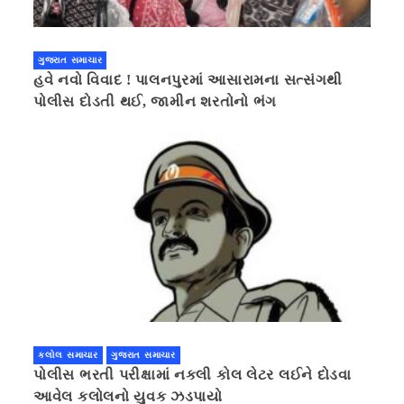
ગુજરાત સમાચાર
હવે નવો વિવાદ ! પાલનપુરમાં આસારામના સત્સંગથી
પોલીસ દોડતી થઈ, જામીન શરતોનો ભંગ
કલોલ સમાચાર
ગુજરાત સમાચાર
પોલીસ ભરતી પરીક્ષામાં નકલી કોલ લેટર લઈને દોડવા
આવેલ કલોલનો યુવક ઝડપાયો