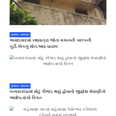
ગુજરાત સમાચાર
અમદાવાદમાં રથયાત્રા જોતા મકાનની બાલ્કની
તૂટી,એકનું મોત,આઠ ઘાયલ
ગુજરાત સમાચાર
બનાસકાંઠામાં મોટું કૌભાંડ થયું હોવાનો જીજ્ઞેશ મેવાણીનો
આક્ષેપ,વાંચો વિગત