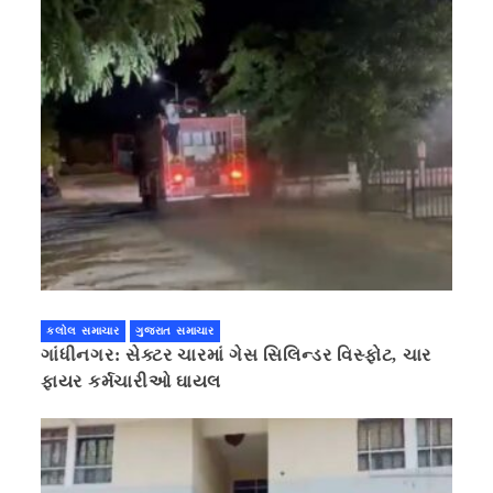
કલોલ સમાચાર
ગુજરાત સમાચાર
ગાંધીનગર: સેક્ટર ચારમાં ગેસ સિલિન્ડર વિસ્ફોટ, ચાર
ફાયર કર્મચારીઓ ઘાયલ