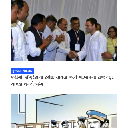
ગુજરાત સમાચાર
કડીમાં કોંગ્રેસના રમેશ ચાવડા અને ભાજપના રાજેન્દ્ર
ચાવડા વચ્ચે જંગ