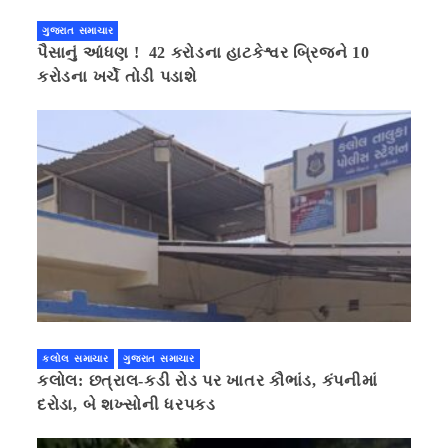
ગુજરાત સમાચાર
પૈસાનું આંધણ ! 42 કરોડના હાટકેશ્વર બ્રિજને 10
કરોડના ખર્ચે તોડી પડાશે
કલોલ સમાચાર
ગુજરાત સમાચાર
કલોલ: છત્રાલ-કડી રોડ પર ખાતર કૌભાંડ, કંપનીમાં
દરોડા, બે શખ્સોની ધરપકડ