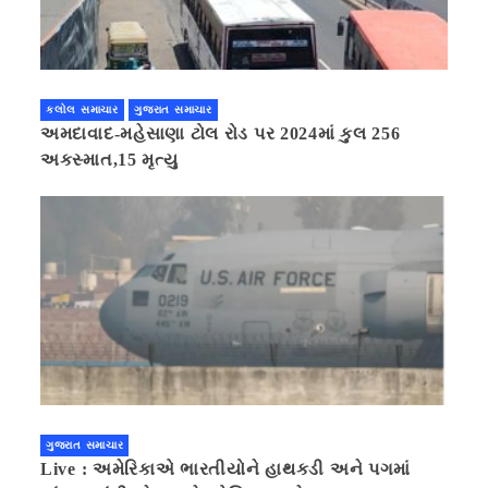
કલોલ સમાચાર
ગુજરાત સમાચાર
અમદાવાદ-મહેસાણા ટોલ રોડ પર 2024માં કુલ 256
અકસ્માત,15 મૃત્યુ
ગુજરાત સમાચાર
Live : અમેરિકાએ ભારતીયોને હાથકડી અને પગમાં