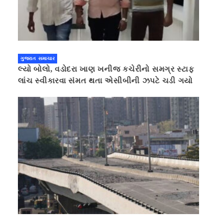
ગુજરાત સમાચાર
લ્યો બોલો, વડોદરા ખાણ ખનીજ કચેરીનો સમગ્ર સ્ટાફ
લાંચ સ્વીકારવા સંમત થતા એસીબીની ઝપટે ચડી ગયો