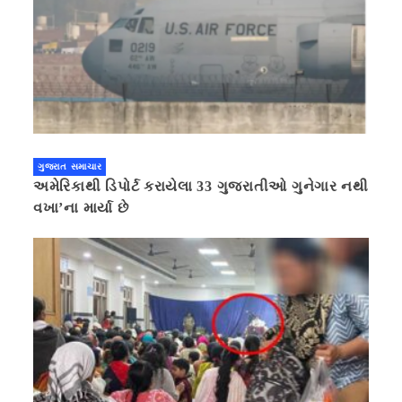
ગુજરાત સમાચાર
અમેરિકાથી ડિપોર્ટ કરાયેલા 33 ગુજરાતીઓ ગુનેગાર નથી
વખા’ના માર્યા છે