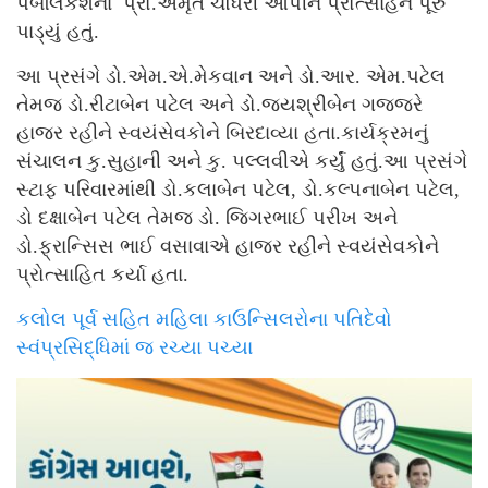
પબલિકેશના પ્રો.અમૃત ચૌધરી આપીને પ્રોત્સાહન પૂરું
પાડ્યું હતું.
આ પ્રસંગે ડો.એમ.એ.મેકવાન અને ડો.આર. એમ.પટેલ
તેમજ ડો.રીટાબેન પટેલ અને ડો.જયશ્રીબેન ગજ્જરે
હાજર રહીને સ્વયંસેવકોને બિરદાવ્યા હતા.કાર્યક્રમનું
સંચાલન કુ.સુહાની અને કુ. પલ્લવીએ કર્યું હતું.આ પ્રસંગે
સ્ટાફ પરિવારમાંથી ડો.કલાબેન પટેલ, ડો.કલ્પનાબેન પટેલ,
ડો દક્ષાબેન પટેલ તેમજ ડો. જિગરભાઈ પરીખ અને
ડો.ફ્રાન્સિસ ભાઈ વસાવાએ હાજર રહીને સ્વયંસેવકોને
પ્રોત્સાહિત કર્યા હતા.
કલોલ પૂર્વ સહિત મહિલા કાઉન્સિલરોના પતિદેવો
સ્વંપ્રસિદ્ધિમાં જ રચ્યા પચ્યા