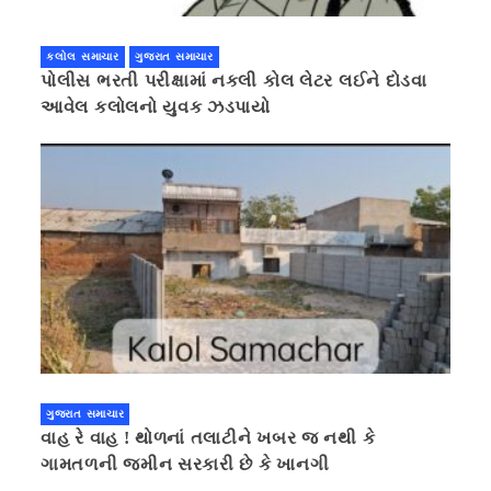
કલોલ સમાચાર
ગુજરાત સમાચાર
પોલીસ ભરતી પરીક્ષામાં નકલી કોલ લેટર લઈને દોડવા
આવેલ કલોલનો યુવક ઝડપાયો
ગુજરાત સમાચાર
વાહ રે વાહ ! થોળનાં તલાટીને ખબર જ નથી કે
ગામતળની જમીન સરકારી છે કે ખાનગી