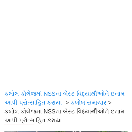
કલોલ કોલેજમાં NSSના બેસ્ટ વિદ્યાર્થીઓને ઇનામ
આપી પ્રોત્સાહિત કરાયા
>
કલોલ સમાચાર
>
કલોલ કોલેજમાં NSSના બેસ્ટ વિદ્યાર્થીઓને ઇનામ
આપી પ્રોત્સાહિત કરાયા