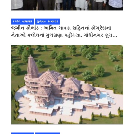
કલોલ સમાચાર
ગુજરાત સમાચાર
જમીન કૌભાંડ : અમિત ચાવડા સહિતનાં કોંગ્રેસના
નેતાઓ કલોલનાં મુલસણા પહોંચ્યા, ગાંધીનગર કૂચ
કરવાની ચિમકી