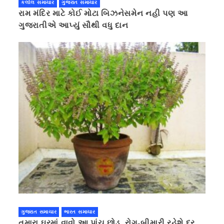
કલોલ સમાચાર
ગુજરાત સમાચાર
રામ મંદિર માટે કોઈ મોટા બિઝનેસમેન નહી પણ આ
ગુજરાતીએ આપ્યું સૌથી વધુ દાન
ગુજરાત સમાચાર
ભારત સમાચાર
તમારા ઘરમાં વાવો આ પાંચ છોડ, રોગ-બીમારી રહેશે દૂર