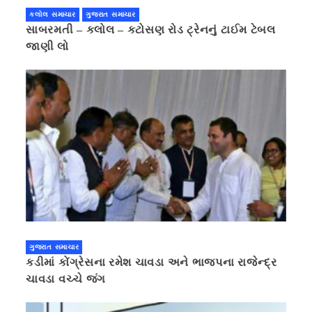
કલોલ સમાચાર
ગુજરાત સમાચાર
સાબરમતી – કલોલ – કટોસણ રોડ ટ્રેનનું ટાઈમ ટેબલ
જાણી લો
ગુજરાત સમાચાર
કડીમાં કોંગ્રેસના રમેશ ચાવડા અને ભાજપના રાજેન્દ્ર
ચાવડા વચ્ચે જંગ