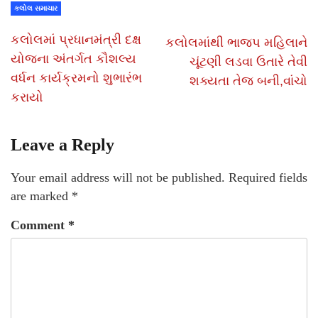
કલોલ સમાચાર
કલોલમાં પ્રધાનમંત્રી દક્ષ
કલોલમાંથી ભાજપ મહિલાને
યોજના અંતર્ગત કૌશલ્ય
ચૂંટણી લડવા ઉતારે તેવી
વર્ધન કાર્યક્રમનો શુભારંભ
શક્યતા તેજ બની,વાંચો
કરાયો
Leave a Reply
Your email address will not be published.
Required fields
are marked
*
Comment
*