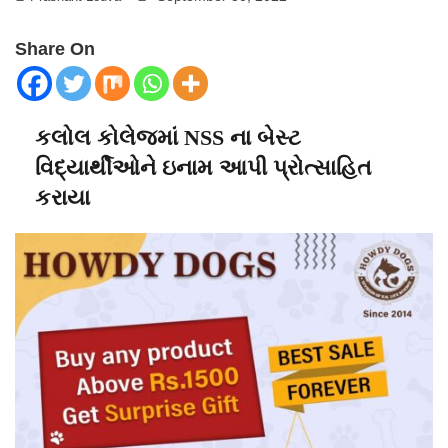
Share On
કલોલ કોલેજમાં NSS ના બેસ્ટ
વિદ્યાર્થીઓને ઇનામ આપી પ્રોત્સાહિત
કરાયા