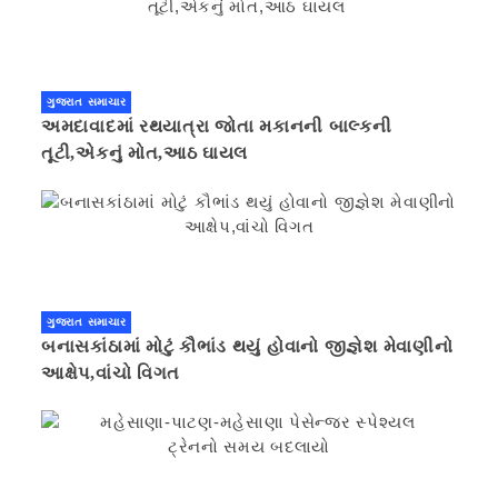
ગુજરાત સમાચાર
અમદાવાદમાં રથયાત્રા જોતા મકાનની બાલ્કની
તૂટી,એકનું મોત,આઠ ઘાયલ
ગુજરાત સમાચાર
બનાસકાંઠામાં મોટું કૌભાંડ થયું હોવાનો જીજ્ઞેશ મેવાણીનો
આક્ષેપ,વાંચો વિગત