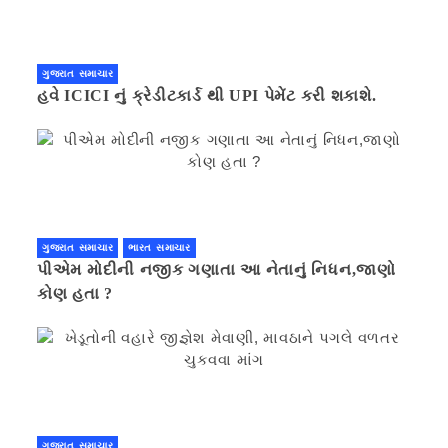
ગુજરાત સમાચાર
હવે ICICI નું ક્રેડીટકાર્ડ થી UPI પેમેંટ કરી શકાશે.
ગુજરાત સમાચાર
ભારત સમાચાર
પીએમ મોદીની નજીક ગણાતા આ નેતાનું નિધન,જાણો
કોણ હતા ?
ગુજરાત સમાચાર