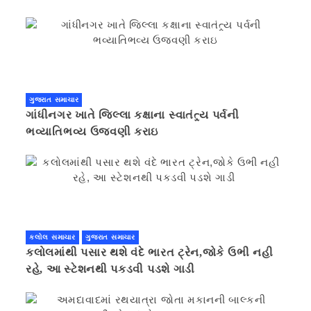
ગુજરાત સમાચાર
ગાંધીનગર ખાતે જિલ્લા કક્ષાના સ્વાતંત્ર્ય પર્વની
ભવ્યાતિભવ્ય ઉજવણી કરાઇ
કલોલ સમાચાર
ગુજરાત સમાચાર
કલોલમાંથી પસાર થશે વંદે ભારત ટ્રેન,જોકે ઉભી નહી
રહે, આ સ્ટેશનથી પકડવી પડશે ગાડી