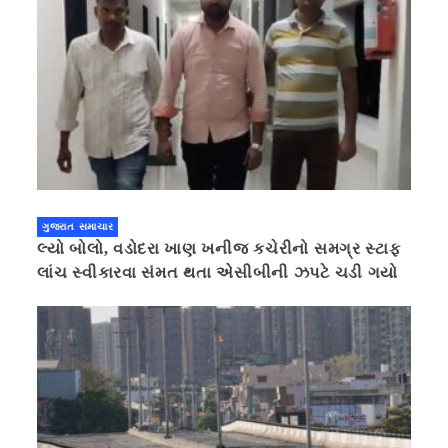
ગુજરાત સમાચાર
લ્યો બોલો, વડોદરા ખાણ ખનીજ કચેરીનો સમગ્ર સ્ટાફ
લાંચ સ્વીકારવા સંમત થતા એસીબીની ઝપટે ચડી ગયો