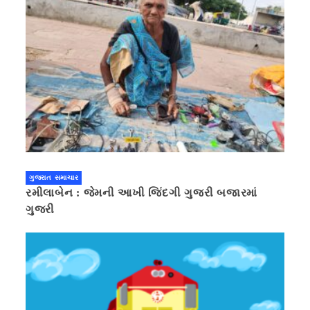
ગુજરાત સમાચાર
રમીલાબેન : જેમની આખી જિંદગી ગુજરી બજારમાં
ગુજરી