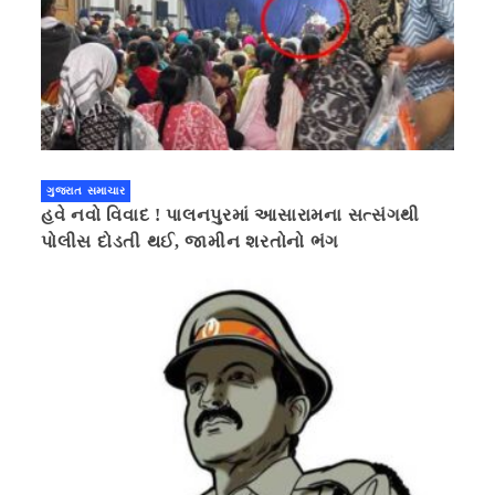
ગુજરાત સમાચાર
હવે નવો વિવાદ ! પાલનપુરમાં આસારામના સત્સંગથી
પોલીસ દોડતી થઈ, જામીન શરતોનો ભંગ