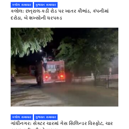
કલોલ સમાચાર
ગુજરાત સમાચાર
કલોલ: છત્રાલ-કડી રોડ પર ખાતર કૌભાંડ, કંપનીમાં
દરોડા, બે શખ્સોની ધરપકડ
કલોલ સમાચાર
ગુજરાત સમાચાર
ગાંધીનગર: સેક્ટર ચારમાં ગેસ સિલિન્ડર વિસ્ફોટ, ચાર