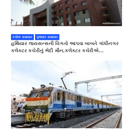
કલોલ સમાચાર
ગુજરાત સમાચાર
હથિયાર લાયસન્સની વિગતો આપવા બાબતે ગાંધીનગર
કલેક્ટર કચેરીનું ભેદી મૌન,કલેક્ટર કચેરીએ
પ્રાઈવસીનું બહાનું ધરી માહિતી છુપાવી