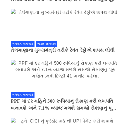
ગુજરાત સમાચાર
ભારત સમાચાર
તેલંગાણાના મુખ્યમંત્રી તરીકે રેવંત રેડ્ડીએ શપથ લીધી
ગુજરાત સમાચાર
PPF માં દર મહિને 500 રૂપિયાનું રોકાણ કરી લખપતિ
બનાવશે અને 7.1% વ્યાજ મળશે સમજો રોકાણનું પૂરું
ગણિત .નવી દિલ્હી 41 મિનીટ પહેલા.