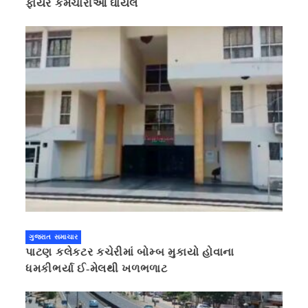
ફાયર કર્મચારીઓ ઘાયલ
ગુજરાત સમાચાર
પાટણ કલેકટર કચેરીમાં બોમ્બ મુકાયો હોવાના
ધમકીભર્યા ઈ-મેલથી ખળભળાટ