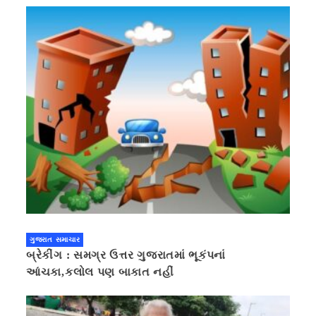
ગુજરાત સમાચાર
બ્રેકીંગ : સમગ્ર ઉત્તર ગુજરાતમાં ભૂકંપનાં
આંચકા,કલોલ પણ બાકાત નહીં