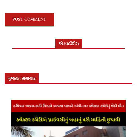
એડવર્ટાઈઝ
ગુજરાત સમાચાર