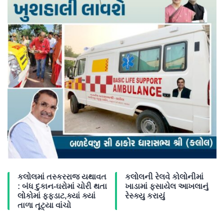
કલોલમાં તસ્કરરાજ યથાવત
કલોલની રેલવે કોલોનીમાં
: બંધ દુકાન-ઘરોમાં ચોરી થતા
ખાડામાં ફસાયેલ આખલાનું
લોકોમાં ફફડાટ,ક્યાં ક્યાં
રેસ્ક્યુ કરાયું
તાળા તૂટ્યા વાંચો