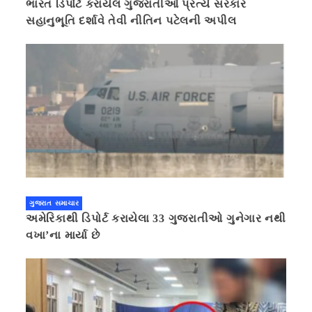
ભારત ડિપોર્ટ કરાયેલ ગુજરાતીઓ પ્રત્યે સરકાર
સહાનુભૂતિ દર્શાવે તેવી નીતિન પટેલની અપીલ
ગુજરાત સમાચાર
અમેરિકાથી ડિપોર્ટ કરાયેલા 33 ગુજરાતીઓ ગુનેગાર નથી
વખા’ના માર્યા છે