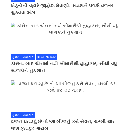
ખેડૂતોની વહારે જીજ્ઞેશ મેવાણી, માવઠાને પગલે વળતર
ચુકવવા માંગ
ગુજરાત સમાચાર
ભારત સમાચાર
કોરોના બાદ ચીનમાં નવી બીમારીથી હાહાકાર, સૌથી વધુ
બાળકોને નુકશાન
ગુજરાત સમાચાર
વજન ઘટાડવું છે તો આ બીજનું કરો સેવન, ચરબી થઇ
જશે ફટાફટ ગાયબ