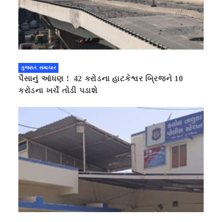
ગુજરાત સમાચાર
પૈસાનું આંધણ ! 42 કરોડના હાટકેશ્વર બ્રિજને 10
કરોડના ખર્ચે તોડી પડાશે