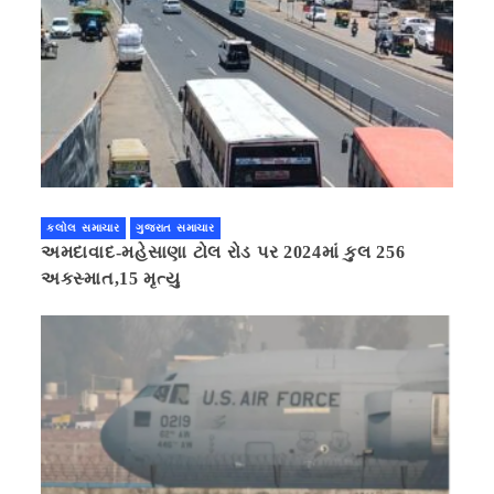
કલોલ સમાચાર
ગુજરાત સમાચાર
અમદાવાદ-મહેસાણા ટોલ રોડ પર 2024માં કુલ 256
અકસ્માત,15 મૃત્યુ