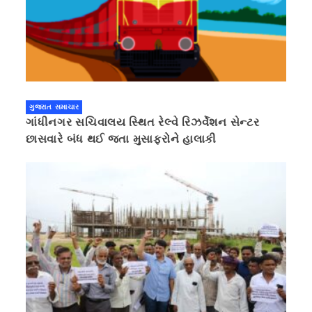
ગુજરાત સમાચાર
ગાંધીનગર સચિવાલય સ્થિત રેલ્વે રિઝર્વેશન સેન્ટર
છાસવારે બંધ થઈ જતા મુસાફરોને હાલાકી