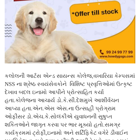
કલોલની આર્ટસ એન્ડ સાયન્સ કોલેજ,વખારિયા કેમ્પસમાં
NSS ના શ્રેષ્ઠ સ્વયંસેવકોને વિશિષ્ટ પ્રવૃત્તિઓમાં ઉત્કૃષ્ટ
દેખાવ બદલ ઇનામો આપીને પ્રોત્સાહિત કર્યા
હતા.કોલેજના આચાર્ય ડો.કે.સી.દેશમુખે આશીર્વચન
આપ્યા હતા.એન.એસ એસ.ના ઉત્સાહી પ્રોગ્રામ
ઓફીસર ડો.એચ.કે.સોલંકીએ યુવાધનની સુષુપ્ત
શકિતઓને જાગૃત કરવા પર ભાર મૂક્યો હતો.સમગ્ર
કાર્યક્રમમાં ટ્રોફી,ઇનામો અને સર્ટિફિકેટ વગેરે ડીવાઈન