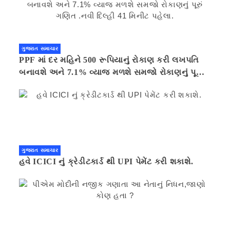
ગુજરાત સમાચાર
PPF માં દર મહિને 500 રૂપિયાનું રોકાણ કરી લખપતિ
બનાવશે અને 7.1% વ્યાજ મળશે સમજો રોકાણનું પૂરું
ગણિત .નવી દિલ્હી 41 મિનીટ પહેલા.
ગુજરાત સમાચાર
હવે ICICI નું ક્રેડીટકાર્ડ થી UPI પેમેંટ કરી શકાશે.