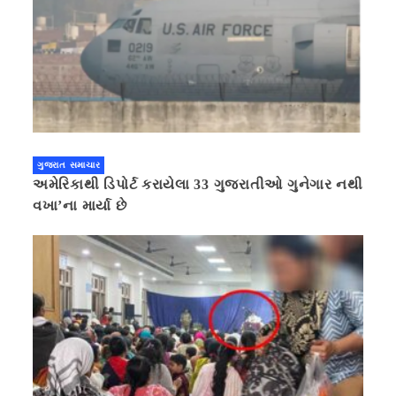
ગુજરાત સમાચાર
અમેરિકાથી ડિપોર્ટ કરાયેલા 33 ગુજરાતીઓ ગુનેગાર નથી
વખા’ના માર્યા છે