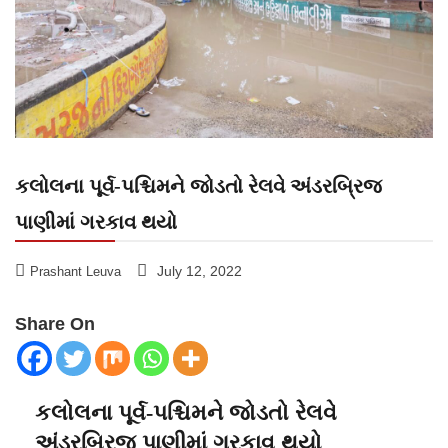
કલોલના પૂર્વ-પશ્ચિમને જોડતો રેલવે અંડરબ્રિજ
પાણીમાં ગરકાવ થયો
July 12, 2022
Prashant Leuva
Share On
કલોલના પૂર્વ-પશ્ચિમને જોડતો રેલવે
અંડરબ્રિજ પાણીમાં ગરકાવ થયો