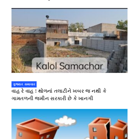
ગુજરાત સમાચાર
વાહ રે વાહ ! થોળનાં તલાટીને ખબર જ નથી કે
ગામતળની જમીન સરકારી છે કે ખાનગી