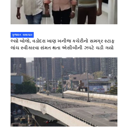
ગુજરાત સમાચાર
લ્યો બોલો, વડોદરા ખાણ ખનીજ કચેરીનો સમગ્ર સ્ટાફ
લાંચ સ્વીકારવા સંમત થતા એસીબીની ઝપટે ચડી ગયો