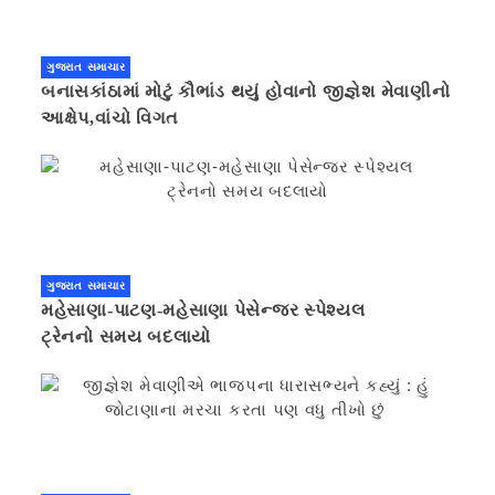
ગુજરાત સમાચાર
બનાસકાંઠામાં મોટું કૌભાંડ થયું હોવાનો જીજ્ઞેશ મેવાણીનો
આક્ષેપ,વાંચો વિગત
ગુજરાત સમાચાર
મહેસાણા-પાટણ-મહેસાણા પેસેન્જર સ્પેશ્યલ
ટ્રેનનો સમય બદલાયો