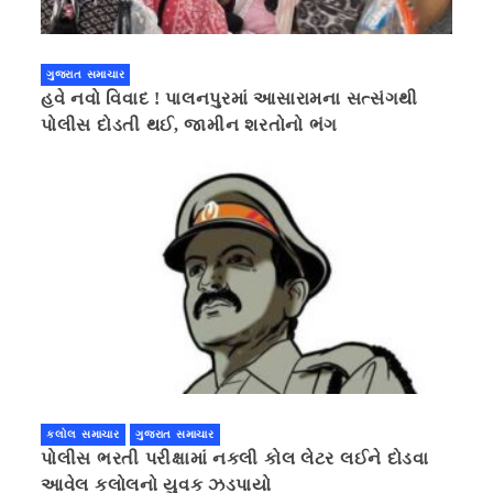
ગુજરાત સમાચાર
હવે નવો વિવાદ ! પાલનપુરમાં આસારામના સત્સંગથી
પોલીસ દોડતી થઈ, જામીન શરતોનો ભંગ
કલોલ સમાચાર
ગુજરાત સમાચાર
પોલીસ ભરતી પરીક્ષામાં નકલી કોલ લેટર લઈને દોડવા
આવેલ કલોલનો યુવક ઝડપાયો