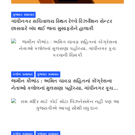
ગુજરાત સમાચાર
ગાંધીનગર સચિવાલય સ્થિત રેલ્વે રિઝર્વેશન સેન્ટર
છાસવારે બંધ થઈ જતા મુસાફરોને હાલાકી
કલોલ સમાચાર
ગુજરાત સમાચાર
જમીન કૌભાંડ : અમિત ચાવડા સહિતનાં કોંગ્રેસના
નેતાઓ કલોલનાં મુલસણા પહોંચ્યા, ગાંધીનગર કૂચ
કરવાની ચિમકી
કલોલ સમાચાર
ગુજરાત સમાચાર