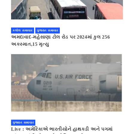
કલોલ સમાચાર
ગુજરાત સમાચાર
અમદાવાદ-મહેસાણા ટોલ રોડ પર 2024માં કુલ 256
અકસ્માત,15 મૃત્યુ
ગુજરાત સમાચાર
Live : અમેરિકાએ ભારતીયોને હાથકડી અને પગમાં