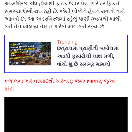
અંડરબ્રિજ બંધ હોવાથી ફાટક ઉપર પણ ભારે ટ્રાફિકની
સમસ્યા ઉભી થઇ રહી છે. જેથી લોકોને હેરાન થવાનો વારો
આવ્યો છે. આ અંડરબ્રિજમાં રહેલું પાણી ઝડપથી ખાલી
કરી તેને ખોલાય તેમ નાગરિકો માંગ કરી રહ્યા છે.
Trending
છત્રાલમાં પ્રાણીની બખોલમાં
અડધી ફસાયેલી લાશ મળી,
વાંચો શું છે સમગ્ર મામલો
કલોલમાં ભારે વરસાદથી ચારેતરફ જળબંબાકાર, જુઓ
ફોટા