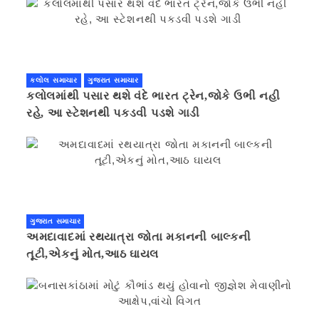
કલોલ સમાચાર
ગુજરાત સમાચાર
કલોલમાંથી પસાર થશે વંદે ભારત ટ્રેન,જોકે ઉભી નહી
રહે, આ સ્ટેશનથી પકડવી પડશે ગાડી
ગુજરાત સમાચાર
અમદાવાદમાં રથયાત્રા જોતા મકાનની બાલ્કની
તૂટી,એકનું મોત,આઠ ઘાયલ