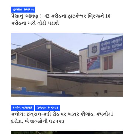
ગુજરાત સમાચાર
પૈસાનું આંધણ ! 42 કરોડના હાટકેશ્વર બ્રિજને 10
કરોડના ખર્ચે તોડી પડાશે
કલોલ સમાચાર
ગુજરાત સમાચાર
કલોલ: છત્રાલ-કડી રોડ પર ખાતર કૌભાંડ, કંપનીમાં
દરોડા, બે શખ્સોની ધરપકડ