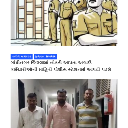
કલોલ સમાચાર
ગુજરાત સમાચાર
ગાંધીનગર જિલ્લામાં નોકરી આપતા અગાઉ
કર્મચારીઓની માહિતી પોલીસ સ્ટેશનમાં આપવી પડશે