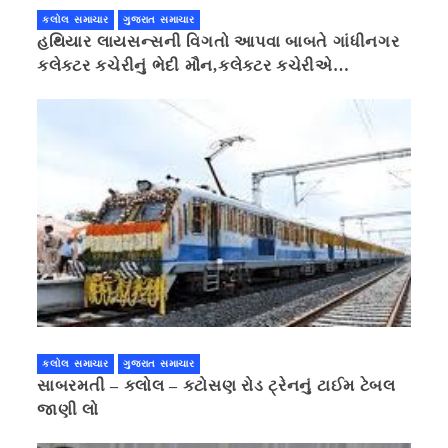
કલોલ સમાચાર
ગુજરાત સમાચાર
હથિયાર લાયસન્સની વિગતો આપવા બાબતે ગાંધીનગર
કલેક્ટર કચેરીનું ભેદી મૌન,કલેક્ટર કચેરીએ
પ્રાઈવસીનું બહાનું ધરી માહિતી છુપાવી
કલોલ સમાચાર
ગુજરાત સમાચાર
સાબરમતી – કલોલ – કટોસણ રોડ ટ્રેનનું ટાઈમ ટેબલ
જાણી લો