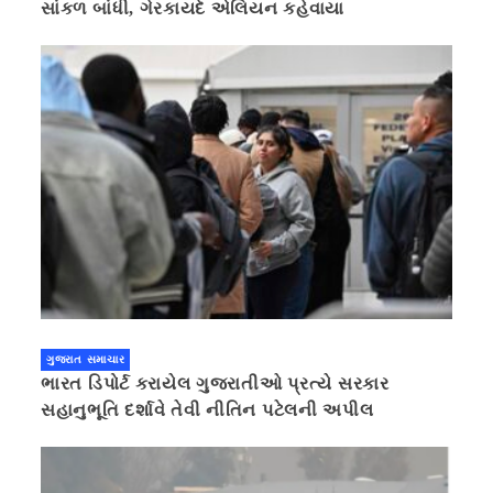
સાંકળ બાંધી, ગેરકાયદે એલિયન કહેવાયા
ગુજરાત સમાચાર
ભારત ડિપોર્ટ કરાયેલ ગુજરાતીઓ પ્રત્યે સરકાર
સહાનુભૂતિ દર્શાવે તેવી નીતિન પટેલની અપીલ