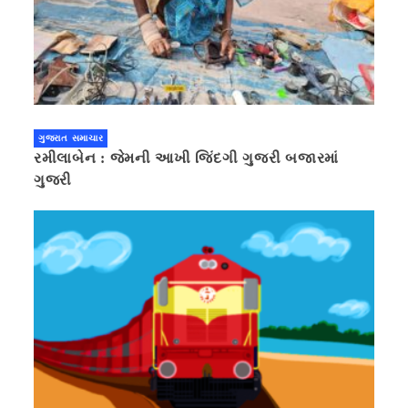
ગુજરાત સમાચાર
રમીલાબેન : જેમની આખી જિંદગી ગુજરી બજારમાં
ગુજરી