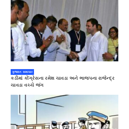
ગુજરાત સમાચાર
કડીમાં કોંગ્રેસના રમેશ ચાવડા અને ભાજપના રાજેન્દ્ર
ચાવડા વચ્ચે જંગ