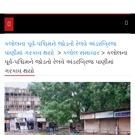
Toggle
navigation
કલોલના પૂર્વ-પશ્ચિમને જોડતો રેલવે અંડરબ્રિજ
પાણીમાં ગરકાવ થયો
>
કલોલ સમાચાર
>
કલોલના
પૂર્વ-પશ્ચિમને જોડતો રેલવે અંડરબ્રિજ પાણીમાં
ગરકાવ થયો