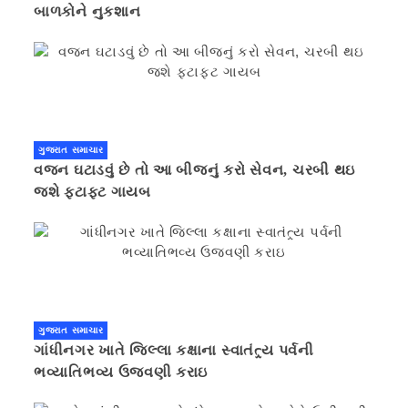
બાળકોને નુકશાન
ગુજરાત સમાચાર
વજન ઘટાડવું છે તો આ બીજનું કરો સેવન, ચરબી થઇ
જશે ફટાફટ ગાયબ
ગુજરાત સમાચાર
ગાંધીનગર ખાતે જિલ્લા કક્ષાના સ્વાતંત્ર્ય પર્વની
ભવ્યાતિભવ્ય ઉજવણી કરાઇ