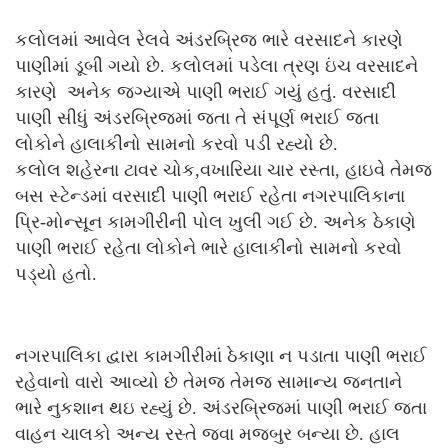
કલોલમાં આવેલ રેલવે અંડરબ્રિજ ભારે વરસાદને કારણે
પાણીમાં ડૂબી ગયો છે. કલોલમાં પડેલા ત્રણ ઇંચ વરસાદને
કારણે અનેક જગ્યાએ પાણી ભરાઈ ગયું હતું. વરસાદી
પાણી સીધું અંડરબ્રિજમાં જતા તે સંપૂર્ણ ભરાઈ જતા
લોકોને હાલાકીનો સામનો કરવો પડી રહ્યો છે.
કલોલ શહેરના ટાવર ચોક,વખારિયા ચાર રસ્તા, હાઇવે તેમજ
બસ સ્ટેન્ડમાં વરસાદી પાણી ભરાઈ રહેતા નગરપાલિકાના
પ્રિ-મોન્સૂન કામગીરીની પોલ ખુલી ગઈ છે. અનેક ઠેકાણે
પાણી ભરાઈ રહેતા લોકોને ભારે હાલાકીનો સામનો કરવો
પડ્યો હતો.
નગરપાલિકા દ્વારા કામગીરીમાં ઠેકાણા ન પડાતા પાણી ભરાઈ
રહેવાનો વારો આવ્યો છે તેમજ તેમજ સામાન્ય જનતાને
ભારે નુકશાન થઇ રહ્યું છે. અંડરબ્રિજમાં પાણી ભરાઈ જતા
વાહન ચાલકો અન્ય રસ્તે જવા મજબુર બન્યા છે. હાલ