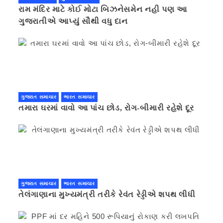
રામ મંદિર માટે કોઈ મોટા બિઝનેસમેન નહી પણ આ
ગુજરાતીએ આપ્યું સૌથી વધુ દાન
ગુજરાત સમાચાર
ભારત સમાચાર
તમારા ઘરમાં વાવો આ પાંચ છોડ, રોગ-બીમારી રહેશે દૂર
ગુજરાત સમાચાર
ભારત સમાચાર
તેલંગાણાના મુખ્યમંત્રી તરીકે રેવંત રેડ્ડીએ શપથ લીધી