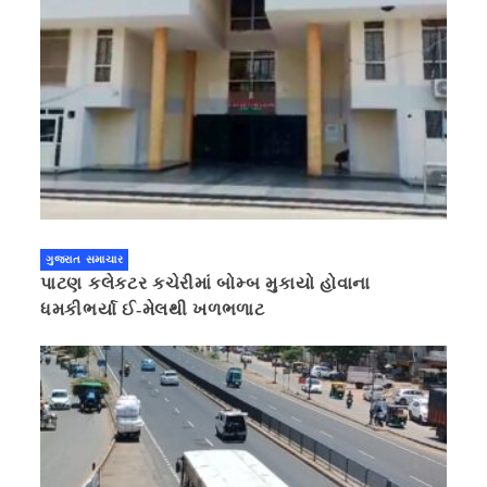
ગુજરાત સમાચાર
પાટણ કલેકટર કચેરીમાં બોમ્બ મુકાયો હોવાના
ધમકીભર્યા ઈ-મેલથી ખળભળાટ