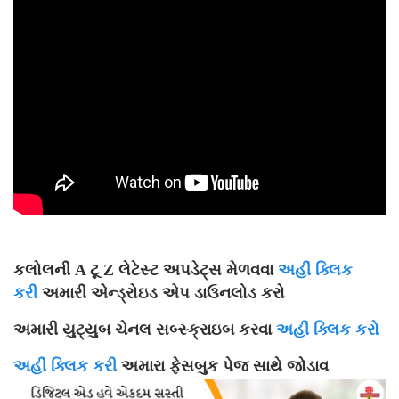
કલોલની A ટૂ Z લેટેસ્ટ અપડેટ્સ મેળવવા
અહીં ક્લિક
કરી
અમારી એન્ડ્રોઇડ એપ ડાઉનલોડ કરો
અમારી યુટ્યુબ ચેનલ સબ્સ્ક્રાઇબ કરવા
અહીં ક્લિક કરો
અહીં ક્લિક કરી
અમારા ફેસબુક પેજ સાથે જોડાવ