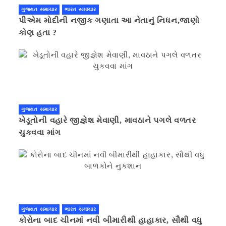
ગુજરાત સમાચાર
ભારત સમાચાર
પીએમ મોદીની નજીક ગણાતા આ નેતાનું નિધન,જાણો
કોણ હતા ?
ગુજરાત સમાચાર
ખેડૂતોની વહારે જીજ્ઞેશ મેવાણી, માવઠાને પગલે વળતર
ચુકવવા માંગ
ગુજરાત સમાચાર
ભારત સમાચાર
કોરોના બાદ ચીનમાં નવી બીમારીથી હાહાકાર, સૌથી વધુ