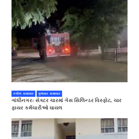
કલોલ સમાચાર
ગુજરાત સમાચાર
ગાંધીનગર: સેક્ટર ચારમાં ગેસ સિલિન્ડર વિસ્ફોટ, ચાર
ફાયર કર્મચારીઓ ઘાયલ