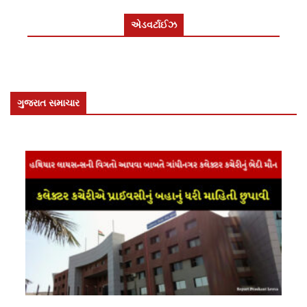
એડવર્ટાઈઝ
ગુજરાત સમાચાર