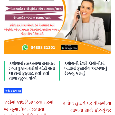
કલોલમાં તસ્કરરાજ યથાવત
કલોલની રેલવે કોલોનીમાં
: બંધ દુકાન-ઘરોમાં ચોરી થતા
ખાડામાં ફસાયેલ આખલાનું
લોકોમાં ફફડાટ,ક્યાં ક્યાં
રેસ્ક્યુ કરાયું
તાળા તૂટ્યા વાંચો
કલોલ સમાચાર
કડીમાં કાઉન્સિલરના ઘરમાં
કલોલ હાઇવે પર વીજળીના
જ જુગારધામ ઝડપાતા
થાંભલા સાથે ફોર્ચ્યુનર