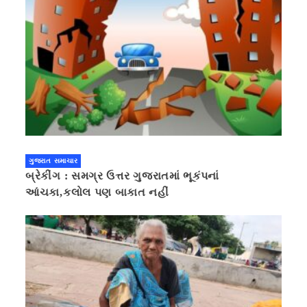
ગુજરાત સમાચાર
બ્રેકીંગ : સમગ્ર ઉત્તર ગુજરાતમાં ભૂકંપનાં
આંચકા,કલોલ પણ બાકાત નહીં