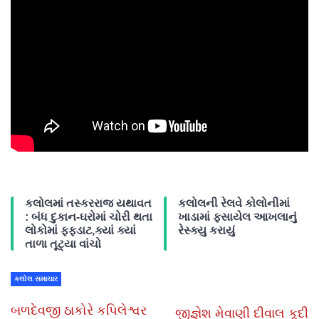
કલોલમાં તસ્કરરાજ યથાવત
કલોલની રેલવે કોલોનીમાં
: બંધ દુકાન-ઘરોમાં ચોરી થતા
ખાડામાં ફસાયેલ આખલાનું
લોકોમાં ફફડાટ,ક્યાં ક્યાં
રેસ્ક્યુ કરાયું
તાળા તૂટ્યા વાંચો
કલોલ સમાચાર
બળદેવજી ઠાકોરે કપિલેશ્વર
જીજ્ઞેશ મેવાણી દીવાલ કૂદી