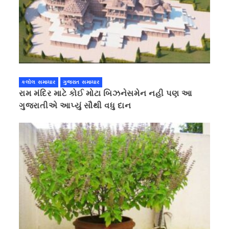
કલોલ સમાચાર
ગુજરાત સમાચાર
રામ મંદિર માટે કોઈ મોટા બિઝનેસમેન નહી પણ આ
ગુજરાતીએ આપ્યું સૌથી વધુ દાન