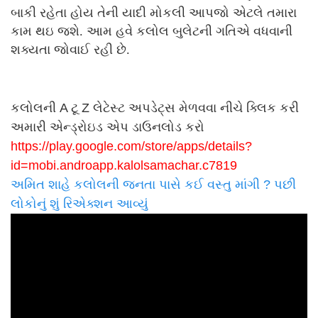
બાકી રહેતા હોય તેની યાદી મોકલી આપજો એટલે તમારા
કામ થઇ જશે. આમ હવે કલોલ બુલેટની ગતિએ વધવાની
શક્યતા જોવાઈ રહી છે.
કલોલની A ટૂ Z લેટેસ્ટ અપડેટ્સ મેળવવા નીચે ક્લિક કરી
અમારી એન્ડ્રોઇડ એપ ડાઉનલોડ કરો
https://play.google.com/store/
apps/details?
id=mobi.androapp.
kalolsamachar.c7819
અમિત શાહે કલોલની જનતા પાસે કઈ વસ્તુ માંગી ? પછી
લોકોનું શું રિએક્શન આવ્યું