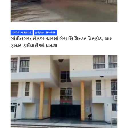
કલોલ સમાચાર
ગુજરાત સમાચાર
ગાંધીનગર: સેક્ટર ચારમાં ગેસ સિલિન્ડર વિસ્ફોટ, ચાર
ફાયર કર્મચારીઓ ઘાયલ