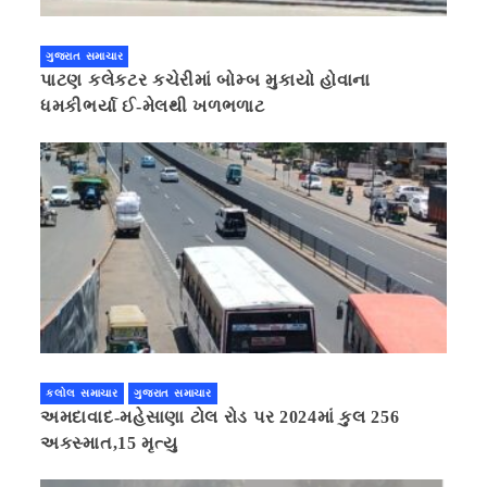
ગુજરાત સમાચાર
પાટણ કલેકટર કચેરીમાં બોમ્બ મુકાયો હોવાના
ધમકીભર્યા ઈ-મેલથી ખળભળાટ
કલોલ સમાચાર
ગુજરાત સમાચાર
અમદાવાદ-મહેસાણા ટોલ રોડ પર 2024માં કુલ 256
અકસ્માત,15 મૃત્યુ