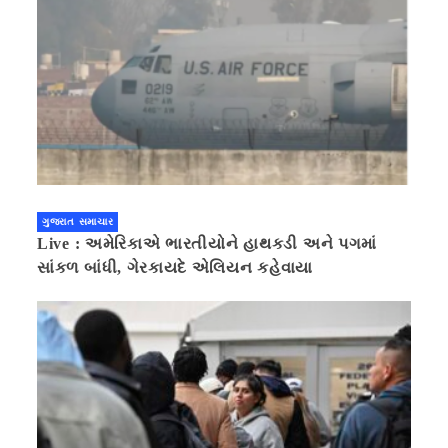
ગુજરાત સમાચાર
Live : અમેરિકાએ ભારતીયોને હાથકડી અને પગમાં
સાંકળ બાંધી, ગેરકાયદે એલિયન કહેવાયા