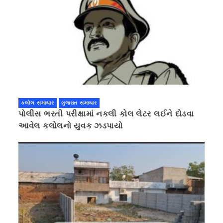
કલોલ સમાચાર
ગુજરાત સમાચાર
પોલીસ ભરતી પરીક્ષામાં નકલી કોલ લેટર લઈને દોડવા
આવેલ કલોલનો યુવક ઝડપાયો