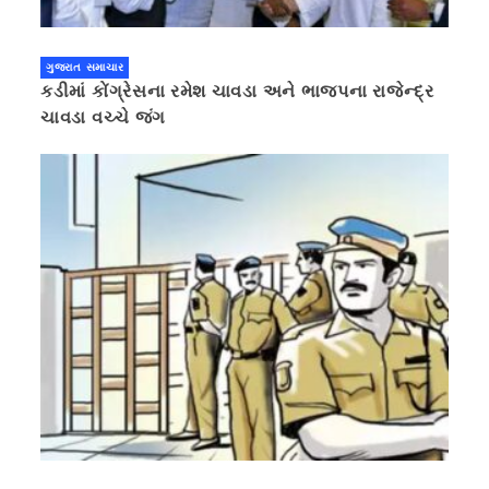
ગુજરાત સમાચાર
કડીમાં કોંગ્રેસના રમેશ ચાવડા અને ભાજપના રાજેન્દ્ર
ચાવડા વચ્ચે જંગ