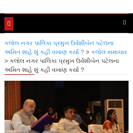
Toggle
navigation
કલોલ નગર પાલિકા પ્રમુખ ઉર્વશીબેન પટેલના
અમિત શાહે શું કહી વખાણ કર્યા ?
>
કલોલ સમાચાર
>
કલોલ નગર પાલિકા પ્રમુખ ઉર્વશીબેન પટેલના
અમિત શાહે શું કહી વખાણ કર્યા ?