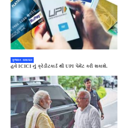
ગુજરાત સમાચાર
હવે ICICI નું ક્રેડીટકાર્ડ થી UPI પેમેંટ કરી શકાશે.