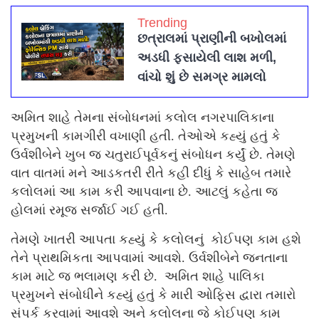
Trending
છત્રાલમાં પ્રાણીની બખોલમાં
અડધી ફસાયેલી લાશ મળી,
વાંચો શું છે સમગ્ર મામલો
અમિત શાહે તેમના સંબોધનમાં કલોલ નગરપાલિકાના
પ્રમુખની કામગીરી વખાણી હતી. તેઓએ કહ્યું હતું કે
ઉર્વશીબેને ખુબ જ ચતુરાઈપૂર્વકનું સંબોધન કર્યું છે. તેમણે
વાત વાતમાં મને આડકતરી રીતે કહી દીધું કે સાહેબ તમારે
કલોલમાં આ કામ કરી આપવાના છે. આટલું કહેતા જ
હોલમાં રમૂજ સર્જાઈ ગઈ હતી.
તેમણે ખાતરી આપતા કહ્યું કે કલોલનું કોઈપણ કામ હશે
તેને પ્રાથમિકતા આપવામાં આવશે. ઉર્વશીબેને જનતાના
કામ માટે જ ભલામણ કરી છે. અમિત શાહે પાલિકા
પ્રમુખને સંબોધીને કહ્યું હતું કે મારી ઓફિસ દ્વારા તમારો
સંપર્ક કરવામાં આવશે અને કલોલના જે કોઈપણ કામ