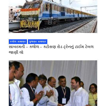
કલોલ સમાચાર
ગુજરાત સમાચાર
સાબરમતી – કલોલ – કટોસણ રોડ ટ્રેનનું ટાઈમ ટેબલ
જાણી લો