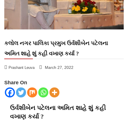
કલોલ નગર પાલિકા પ્રમુખ ઉર્વશીબેન પટેલના
અમિત શાહે શું કહી વખાણ કર્યા ?
March 27, 2022
Prashant Leuva
Share On
ઉર્વશીબેન પટેલના અમિત શાહે શું કહી
વખાણ કર્યા ?