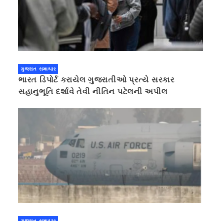
ગુજરાત સમાચાર
ભારત ડિપોર્ટ કરાયેલ ગુજરાતીઓ પ્રત્યે સરકાર
સહાનુભૂતિ દર્શાવે તેવી નીતિન પટેલની અપીલ
ગુજરાત સમાચાર