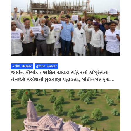
કલોલ સમાચાર
ગુજરાત સમાચાર
જમીન કૌભાંડ : અમિત ચાવડા સહિતનાં કોંગ્રેસના
નેતાઓ કલોલનાં મુલસણા પહોંચ્યા, ગાંધીનગર કૂચ
કરવાની ચિમકી