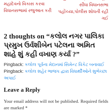
મહાદેવનો વિકાસ કરવા
સીધા વિધાનસભા
વિધાનસભામાં રજુઆત કરી
પહોંચ્યા,પોલીસ શોધતી રહી
ગઈ
2 thoughts on “
કલોલ નગર પાલિકા
પ્રમુખ ઉર્વશીબેન પટેલના અમિત
શાહે શું કહી વખાણ કર્યા ?
”
Pingback:
કલોલ પૂર્વના મેદાનમાં સિમેન્ટ વિકેટ બનાવાઈ
Pingback:
કલોલ શહેર ભાજપ દ્વારા વિધાર્થીઓને શુભેચ્છા
અપાઈ
Leave a Reply
Your email address will not be published.
Required fields
are marked
*