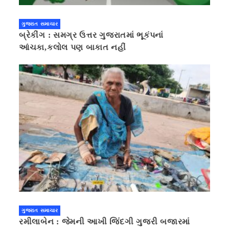
ગુજરાત સમાચાર
બ્રેકીંગ : સમગ્ર ઉત્તર ગુજરાતમાં ભૂકંપનાં
આંચકા,કલોલ પણ બાકાત નહીં
ગુજરાત સમાચાર
રમીલાબેન : જેમની આખી જિંદગી ગુજરી બજારમાં