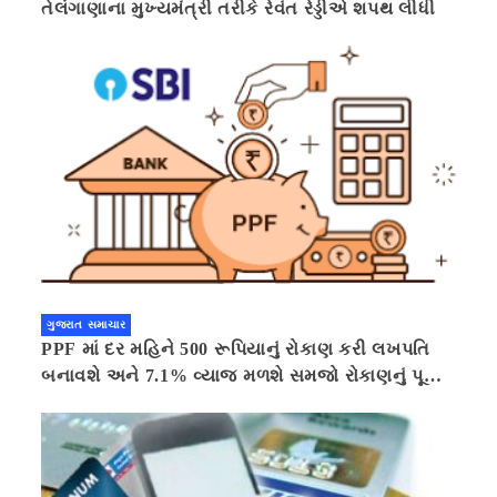
તેલંગાણાના મુખ્યમંત્રી તરીકે રેવંત રેડ્ડીએ શપથ લીધી
ગુજરાત સમાચાર
PPF માં દર મહિને 500 રૂપિયાનું રોકાણ કરી લખપતિ
બનાવશે અને 7.1% વ્યાજ મળશે સમજો રોકાણનું પૂરું
ગણિત .નવી દિલ્હી 41 મિનીટ પહેલા.