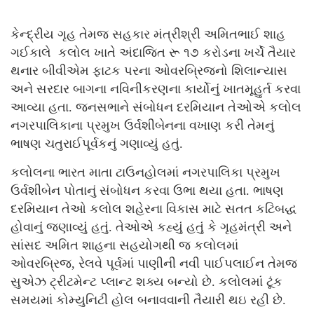
કેન્દ્રીય ગૃહ તેમજ સહકાર મંત્રીશ્રી અમિતભાઈ શાહ
ગઈકાલે કલોલ ખાતે અંદાજિત રૂ ૧૭ કરોડના ખર્ચે તૈયાર
થનાર બીવીએમ ફાટક પરના ઓવરબ્રિજનો શિલાન્યાસ
અને સરદાર બાગના નવિનીકરણના કાર્યોનું ખાતમૂહુર્ત કરવા
આવ્યા હતા. જનસભાને સંબોધન દરમિયાન તેઓએ કલોલ
નગરપાલિકાના પ્રમુખ ઉર્વશીબેનના વખાણ કરી તેમનું
ભાષણ ચતુરાઈપૂર્વકનું ગણાવ્યું હતું.
કલોલના ભારત માતા ટાઉનહોલમાં નગરપાલિકા પ્રમુખ
ઉર્વશીબેન પોતાનું સંબોધન કરવા ઉભા થયા હતા. ભાષણ
દરમિયાન તેઓ કલોલ શહેરના વિકાસ માટે સતત કટિબદ્ધ
હોવાનું જણાવ્યું હતું. તેઓએ કહ્યું હતું કે ગૃહમંત્રી અને
સાંસદ અમિત શાહના સહયોગથી જ કલોલમાં
ઓવરબ્રિજ, રેલવે પૂર્વમાં પાણીની નવી પાઈપલાઈન તેમજ
સુએઝ ટ્રીટમેન્ટ પ્લાન્ટ શક્ય બન્યો છે. કલોલમાં ટૂંક
સમયમાં કોમ્યુનિટી હોલ બનાવવાની તૈયારી થઇ રહી છે.