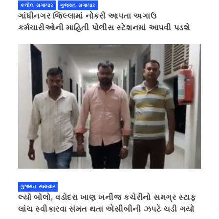
કલોલ સમાચાર
ગુજરાત સમાચાર
ગાંધીનગર જિલ્લામાં નોકરી આપતા અગાઉ
કર્મચારીઓની માહિતી પોલીસ સ્ટેશનમાં આપવી પડશે
ગુજરાત સમાચાર
લ્યો બોલો, વડોદરા ખાણ ખનીજ કચેરીનો સમગ્ર સ્ટાફ
લાંચ સ્વીકારવા સંમત થતા એસીબીની ઝપટે ચડી ગયો