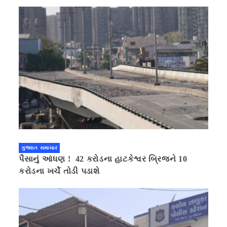
ગુજરાત સમાચાર
પૈસાનું આંધણ ! 42 કરોડના હાટકેશ્વર બ્રિજને 10
કરોડના ખર્ચે તોડી પડાશે