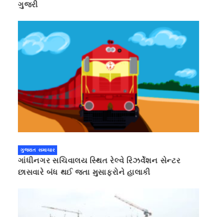
ગુજરી
ગુજરાત સમાચાર
ગાંધીનગર સચિવાલય સ્થિત રેલ્વે રિઝર્વેશન સેન્ટર
છાસવારે બંધ થઈ જતા મુસાફરોને હાલાકી