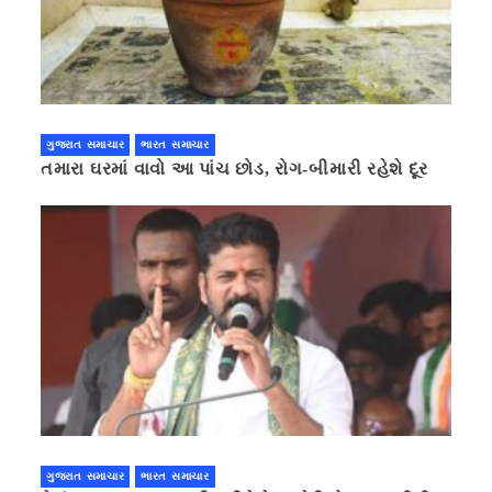
ગુજરાત સમાચાર
ભારત સમાચાર
તમારા ઘરમાં વાવો આ પાંચ છોડ, રોગ-બીમારી રહેશે દૂર
ગુજરાત સમાચાર
ભારત સમાચાર