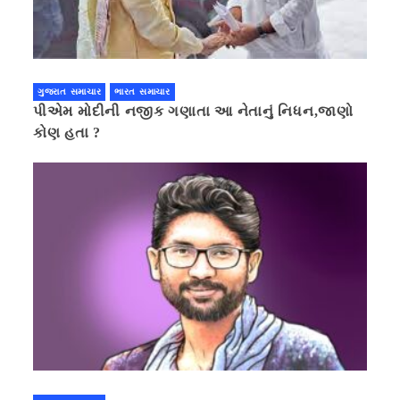
ગુજરાત સમાચાર
ભારત સમાચાર
પીએમ મોદીની નજીક ગણાતા આ નેતાનું નિધન,જાણો
કોણ હતા ?