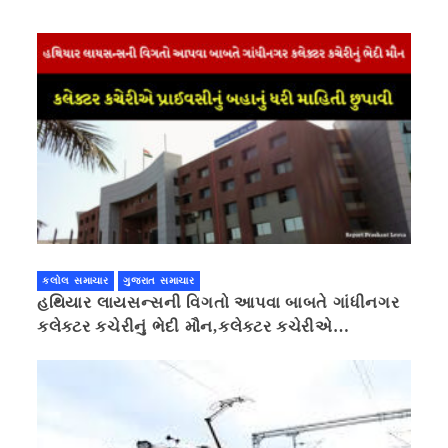
કલોલ સમાચાર
ગુજરાત સમાચાર
હથિયાર લાયસન્સની વિગતો આપવા બાબતે ગાંધીનગર
કલેક્ટર કચેરીનું ભેદી મૌન,કલેક્ટર કચેરીએ
પ્રાઈવસીનું બહાનું ધરી માહિતી છુપાવી