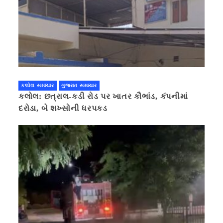
કલોલ સમાચાર
ગુજરાત સમાચાર
કલોલ: છત્રાલ-કડી રોડ પર ખાતર કૌભાંડ, કંપનીમાં
દરોડા, બે શખ્સોની ધરપકડ