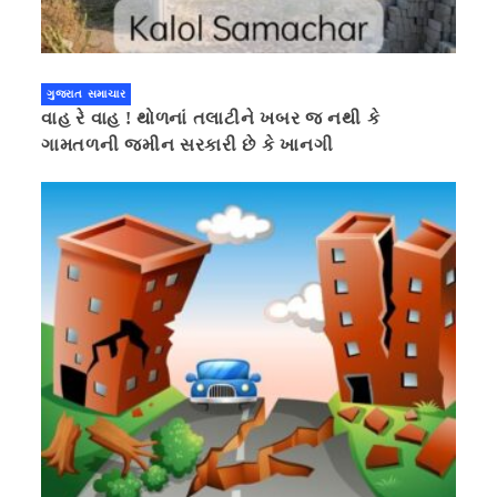
ગુજરાત સમાચાર
વાહ રે વાહ ! થોળનાં તલાટીને ખબર જ નથી કે
ગામતળની જમીન સરકારી છે કે ખાનગી