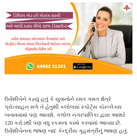
ઉર્વશીબેને કહ્યું હતું કે યુવાનોને રમત ગમત ક્ષેત્રે
પ્રોત્સાહન મળે તે હેતુથી કલોલમાં સ્પોર્ટ્સ કોમ્પ્લેક્સ
બનાવવામાં પણ આવશે. કલોલ નગરપાલિકા દ્વારા આશરે
120 કરોડથી પણ વધુ રકમના કામો કરવામાં આવ્યા છે.
ઉર્વશીબેનના ભાષણ બાદ કેન્દ્રીય ગૃહમંત્રીનું ભાષણ હતું.