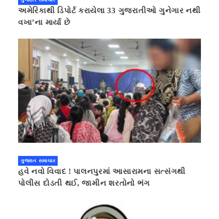
અમેરિકાથી ડિપોર્ટ કરાયેલા 33 ગુજરાતીઓ ગુનેગાર નથી
વખા’ના માર્યા છે
ગુજરાત સમાચાર
હવે નવો વિવાદ ! પાલનપુરમાં આસારામના સત્સંગથી
પોલીસ દોડતી થઈ, જામીન શરતોનો ભંગ