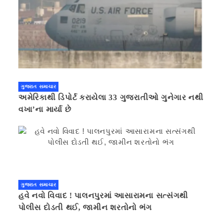
ગુજરાત સમાચાર
અમેરિકાથી ડિપોર્ટ કરાયેલા 33 ગુજરાતીઓ ગુનેગાર નથી
વખા’ના માર્યા છે
ગુજરાત સમાચાર
હવે નવો વિવાદ ! પાલનપુરમાં આસારામના સત્સંગથી
પોલીસ દોડતી થઈ, જામીન શરતોનો ભંગ