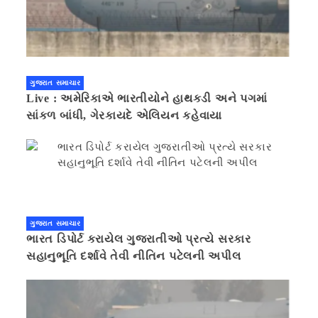
ગુજરાત સમાચાર
Live : અમેરિકાએ ભારતીયોને હાથકડી અને પગમાં
સાંકળ બાંધી, ગેરકાયદે એલિયન કહેવાયા
ગુજરાત સમાચાર
ભારત ડિપોર્ટ કરાયેલ ગુજરાતીઓ પ્રત્યે સરકાર
સહાનુભૂતિ દર્શાવે તેવી નીતિન પટેલની અપીલ