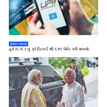
ગુજરાત સમાચાર
હવે ICICI નું ક્રેડીટકાર્ડ થી UPI પેમેંટ કરી શકાશે.