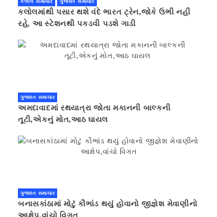
કલોલ સમાચાર
ગુજરાત સમાચાર
કલોલમાંથી પસાર થશે વંદે ભારત ટ્રેન,જોકે ઉભી નહી
રહે, આ સ્ટેશનથી પકડવી પડશે ગાડી
ગુજરાત સમાચાર
અમદાવાદમાં રથયાત્રા જોતા મકાનની બાલ્કની
તૂટી,એકનું મોત,આઠ ઘાયલ
ગુજરાત સમાચાર
બનાસકાંઠામાં મોટું કૌભાંડ થયું હોવાનો જીજ્ઞેશ મેવાણીનો
આક્ષેપ,વાંચો વિગત