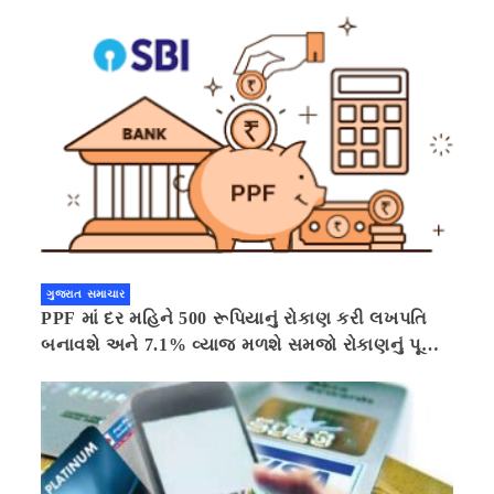
ગુજરાત સમાચાર
PPF માં દર મહિને 500 રૂપિયાનું રોકાણ કરી લખપતિ
બનાવશે અને 7.1% વ્યાજ મળશે સમજો રોકાણનું પૂરું
ગણિત .નવી દિલ્હી 41 મિનીટ પહેલા.