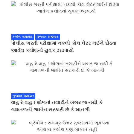
કલોલ સમાચાર
ગુજરાત સમાચાર
પોલીસ ભરતી પરીક્ષામાં નકલી કોલ લેટર લઈને દોડવા
આવેલ કલોલનો યુવક ઝડપાયો
ગુજરાત સમાચાર
વાહ રે વાહ ! થોળનાં તલાટીને ખબર જ નથી કે
ગામતળની જમીન સરકારી છે કે ખાનગી