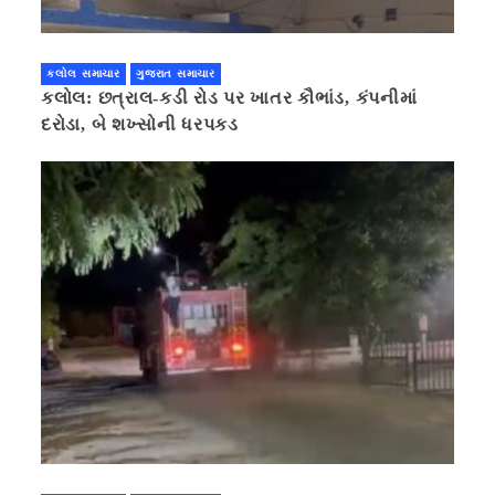
કલોલ સમાચાર
ગુજરાત સમાચાર
કલોલ: છત્રાલ-કડી રોડ પર ખાતર કૌભાંડ, કંપનીમાં
દરોડા, બે શખ્સોની ધરપકડ