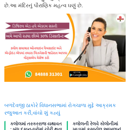
છે.આ મંદિરનું પૌરાણિક મહત્વ ઘણું છે.
બળદેવજી ઠાકોરે વિધાનસભામાં રોગચાળા મુદ્દે આક્રમક
રજુઆત કરી,વાંચો શું કહ્યું
કલોલમાં તસ્કરરાજ યથાવત
કલોલની રેલવે કોલોનીમાં
: બંધ દુકાન-ઘરોમાં ચોરી થતા
ખાડામાં ફસાયેલ આખલાનું