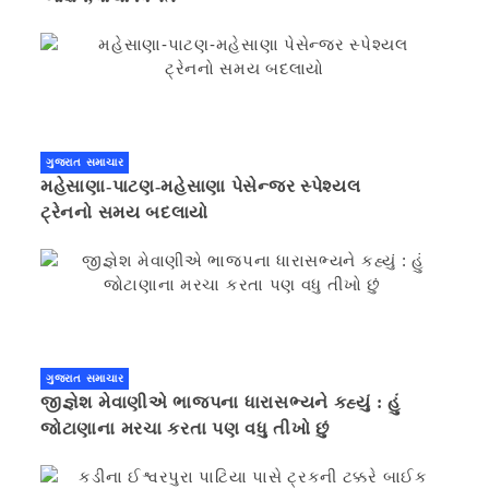
ગુજરાત સમાચાર
મહેસાણા-પાટણ-મહેસાણા પેસેન્જર સ્પેશ્યલ
ટ્રેનનો સમય બદલાયો
ગુજરાત સમાચાર
જીજ્ઞેશ મેવાણીએ ભાજપના ધારાસભ્યને કહ્યું : હું
જોટાણાના મરચા કરતા પણ વધુ તીખો છું