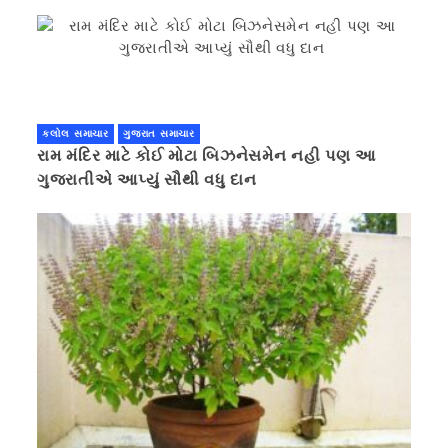
કરવાની ચિમકી
કલોલ સમાચાર
ગુજરાત સમાચાર
રામ મંદિર માટે કોઈ મોટા બિઝનેસમેન નહી પણ આ
ગુજરાતીએ આપ્યું સૌથી વધુ દાન