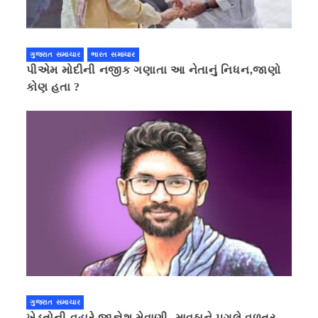
ગુજરાત સમાચાર
ભારત સમાચાર
પીએમ મોદીની નજીક ગણાતા આ નેતાનું નિધન,જાણો
કોણ હતા ?
ગુજરાત સમાચાર
ખેડૂતોની વહારે જીજ્ઞેશ મેવાણી, માવઠાને પગલે વળતર