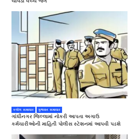
ચાવડા વચ્ચે જંગ
કલોલ સમાચાર
ગુજરાત સમાચાર
ગાંધીનગર જિલ્લામાં નોકરી આપતા અગાઉ
કર્મચારીઓની માહિતી પોલીસ સ્ટેશનમાં આપવી પડશે