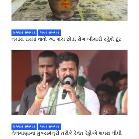
ગુજરાત સમાચાર
ભારત સમાચાર
તમારા ઘરમાં વાવો આ પાંચ છોડ, રોગ-બીમારી રહેશે દૂર
ગુજરાત સમાચાર
ભારત સમાચાર
તેલંગાણાના મુખ્યમંત્રી તરીકે રેવંત રેડ્ડીએ શપથ લીધી