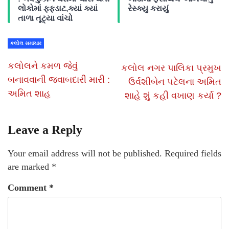
લોકોમાં ફફડાટ,ક્યાં ક્યાં
રેસ્ક્યુ કરાયું
તાળા તૂટ્યા વાંચો
કલોલ સમાચાર
કલોલને કમળ જેવું
કલોલ નગર પાલિકા પ્રમુખ
બનાવવાની જવાબદારી મારી :
ઉર્વશીબેન પટેલના અમિત
અમિત શાહ
શાહે શું કહી વખાણ કર્યા ?
Leave a Reply
Your email address will not be published.
Required fields
are marked
*
Comment
*