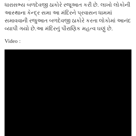
ધારાસભ્ય બળદેવજી ઠાકોરે રજૂઆત કરી છે. લાખો લોકોની
આસ્થાના કેન્દ્ર સમા આ મંદિરને પ્રવાસન ધામમાં
સમાવવાની રજુઆત બળદેવજી ઠાકોરે કરતા લોકોમાં આનંદ
વ્યાપી ગયો છે.આ મંદિરનું પૌરાણિક મહત્વ ઘણું છે.
Video :