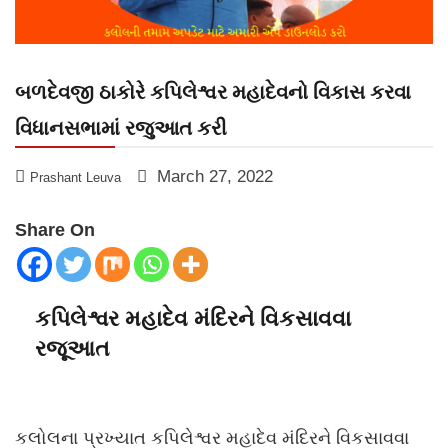
બળદેવજી ઠાકોરે કપિલેશ્વર મહાદેવનો વિકાસ કરવા
વિધાનસભામાં રજુઆત કરી
March 27, 2022
Prashant Leuva
Share On
કપિલેશ્વર મહાદેવ મંદિરને વિકસાવવા
રજૂઆત
કલોલના પ્રખ્યાત કપિલેશ્વર મહાદેવ મંદિરને વિકસાવવા