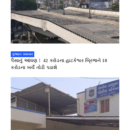
ગુજરાત સમાચાર
પૈસાનું આંધણ ! 42 કરોડના હાટકેશ્વર બ્રિજને 10
કરોડના ખર્ચે તોડી પડાશે