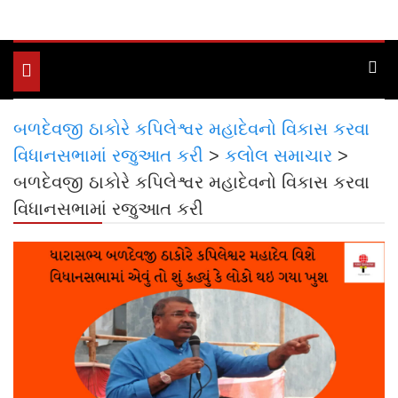
Toggle
navigation
બળદેવજી ઠાકોરે કપિલેશ્વર મહાદેવનો વિકાસ કરવા
વિધાનસભામાં રજુઆત કરી
>
કલોલ સમાચાર
>
બળદેવજી ઠાકોરે કપિલેશ્વર મહાદેવનો વિકાસ કરવા
વિધાનસભામાં રજુઆત કરી