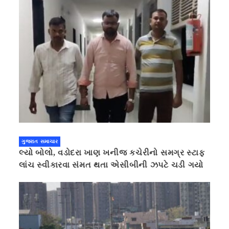
ગુજરાત સમાચાર
લ્યો બોલો, વડોદરા ખાણ ખનીજ કચેરીનો સમગ્ર સ્ટાફ
લાંચ સ્વીકારવા સંમત થતા એસીબીની ઝપટે ચડી ગયો