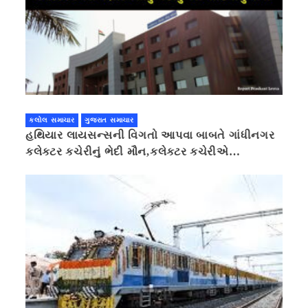
કલોલ સમાચાર
ગુજરાત સમાચાર
હથિયાર લાયસન્સની વિગતો આપવા બાબતે ગાંધીનગર
કલેક્ટર કચેરીનું ભેદી મૌન,કલેક્ટર કચેરીએ
પ્રાઈવસીનું બહાનું ધરી માહિતી છુપાવી