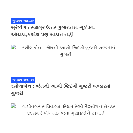
ગુજરાત સમાચાર
બ્રેકીંગ : સમગ્ર ઉત્તર ગુજરાતમાં ભૂકંપનાં
આંચકા,કલોલ પણ બાકાત નહીં
ગુજરાત સમાચાર
રમીલાબેન : જેમની આખી જિંદગી ગુજરી બજારમાં
ગુજરી