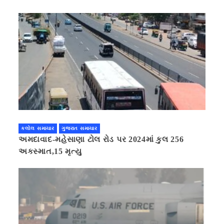
કલોલ સમાચાર
ગુજરાત સમાચાર
અમદાવાદ-મહેસાણા ટોલ રોડ પર 2024માં કુલ 256
અકસ્માત,15 મૃત્યુ