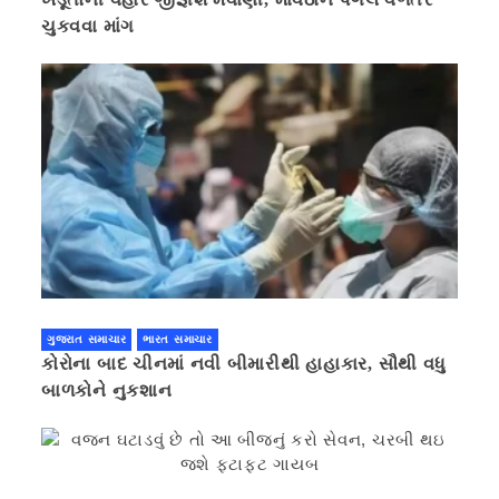
ચુકવવા માંગ
ગુજરાત સમાચાર
ભારત સમાચાર
કોરોના બાદ ચીનમાં નવી બીમારીથી હાહાકાર, સૌથી વધુ
બાળકોને નુકશાન