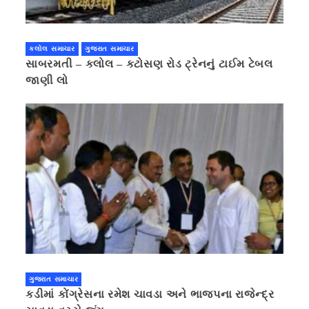
કલોલ સમાચાર
ગુજરાત સમાચાર
સાબરમતી – કલોલ – કટોસણ રોડ ટ્રેનનું ટાઈમ ટેબલ
જાણી લો
ગુજરાત સમાચાર
કડીમાં કોંગ્રેસના રમેશ ચાવડા અને ભાજપના રાજેન્દ્ર