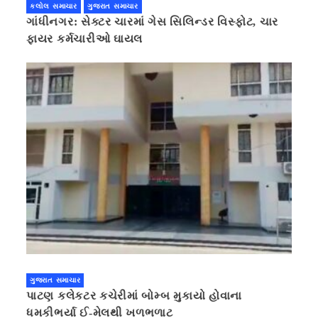
કલોલ સમાચાર
ગુજરાત સમાચાર
ગાંધીનગર: સેક્ટર ચારમાં ગેસ સિલિન્ડર વિસ્ફોટ, ચાર
ફાયર કર્મચારીઓ ઘાયલ
ગુજરાત સમાચાર
પાટણ કલેકટર કચેરીમાં બોમ્બ મુકાયો હોવાના
ધમકીભર્યા ઈ-મેલથી ખળભળાટ