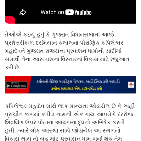
તેઓએ કહ્યું હતું કે ગુજરાત વિધાનસભામાં આજે
પ્રશ્નોત્તરીકાળ દરમિયાન કલોલના પૌરાણિક કપિલેશ્વર
મહાદેવને ગુજરાત રાજ્યના પ્રવાશન ધામોની યાદીમાં
સમાવી તેના આસપાસના વિસ્તારનાં વિકાસ માટે રજુઆત
કરી છે.
કપિલેશ્વર મહાદેવ સાથે લોક માન્યતા જોડાયેલ છે કે અહીં
પ્રાચીન કાળમાં કપીલ નામની એક ગાય આપમેળે દરરોજ
શિવલિંગ ઉપર પોતાના આંચળના દુધનો અભિષેક કરતી
હતી. ત્યારે લોક આસ્થા સાથે જોડાયેલ આ સ્થળનો
વિકાસ થાય તો બહુ મોટુ પ્રવાસન ધામ બની શકે તેમ