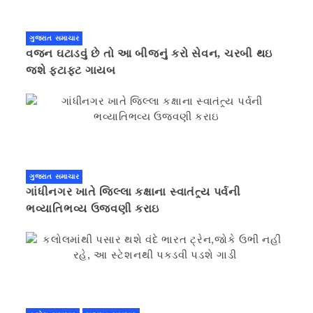
ગુજરાત સમાચાર
વજન ઘટાડવું છે તો આ બીજનું કરો સેવન, ચરબી થઇ
જશે ફટાફટ ગાયબ
ગુજરાત સમાચાર
ગાંધીનગર ખાતે જિલ્લા કક્ષાના સ્વાતંત્ર્ય પર્વની
ભવ્યાતિભવ્ય ઉજવણી કરાઇ