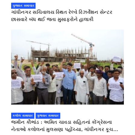
ગુજરાત સમાચાર
ગાંધીનગર સચિવાલય સ્થિત રેલ્વે રિઝર્વેશન સેન્ટર
છાસવારે બંધ થઈ જતા મુસાફરોને હાલાકી
કલોલ સમાચાર
ગુજરાત સમાચાર
જમીન કૌભાંડ : અમિત ચાવડા સહિતનાં કોંગ્રેસના
નેતાઓ કલોલનાં મુલસણા પહોંચ્યા, ગાંધીનગર કૂચ