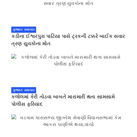
ગુજરાત સમાચાર
કડીના ઈશ્વરપુરા પાટિયા પાસે ટ્રકની ટક્કરે બાઈક સવાર
ત્રણ યુવકોના મોત
ગુજરાત સમાચાર
કલોલમાં કેરી તોડવા બાબતે મારામારી થતા સામસામે
પોલીસ ફરિયાદ