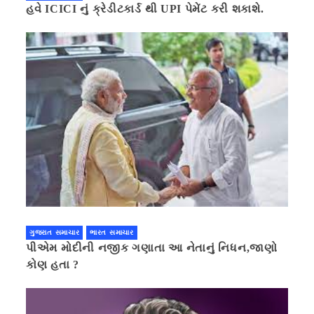
હવે ICICI નું ક્રેડીટકાર્ડ થી UPI પેમેંટ કરી શકાશે.
ગુજરાત સમાચાર
ભારત સમાચાર
પીએમ મોદીની નજીક ગણાતા આ નેતાનું નિધન,જાણો
કોણ હતા ?