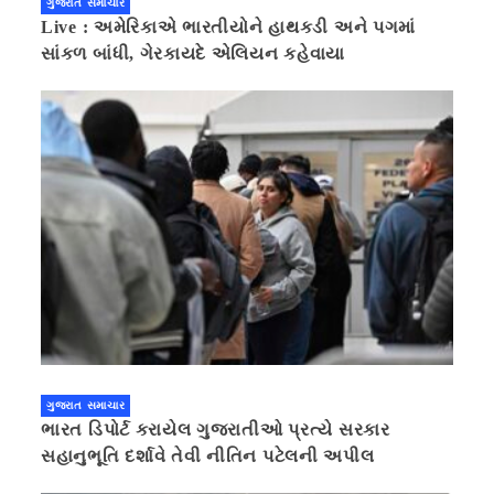
ગુજરાત સમાચાર
Live : અમેરિકાએ ભારતીયોને હાથકડી અને પગમાં
સાંકળ બાંધી, ગેરકાયદે એલિયન કહેવાયા
ગુજરાત સમાચાર
ભારત ડિપોર્ટ કરાયેલ ગુજરાતીઓ પ્રત્યે સરકાર
સહાનુભૂતિ દર્શાવે તેવી નીતિન પટેલની અપીલ