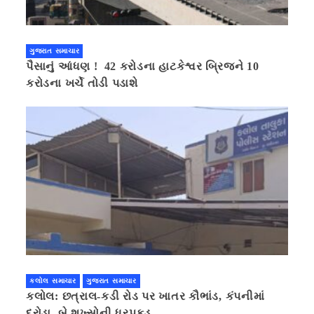
ગુજરાત સમાચાર
પૈસાનું આંધણ ! 42 કરોડના હાટકેશ્વર બ્રિજને 10
કરોડના ખર્ચે તોડી પડાશે
કલોલ સમાચાર
ગુજરાત સમાચાર
કલોલ: છત્રાલ-કડી રોડ પર ખાતર કૌભાંડ, કંપનીમાં
દરોડા, બે શખ્સોની ધરપકડ