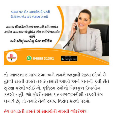
તો આજના સમાચાર માં અમે તમને જણાવી રહ્યા છીએ કે
હોળી રમતી વખતે તમારે તમારી આંખો અને કાનની કેવી રીતે
સુરક્ષા કરવી જોઈએ. કૃત્રિમ રંગોનો બિલકુલ ઉપયોગ
કરશો નહીં. જો કોઈ તમારા પર બળજબરીથી નકલી રંગ
લગાવે છે, તો તમારે તેનો સ્પષ્ટ વિરોધ કરવો પડશે.
રંગ વગાડતી વખતે શું સાવચેતી રાખવી જોઈએ?