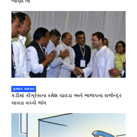
જાણી લો
ગુજરાત સમાચાર
કડીમાં કોંગ્રેસના રમેશ ચાવડા અને ભાજપના રાજેન્દ્ર
ચાવડા વચ્ચે જંગ