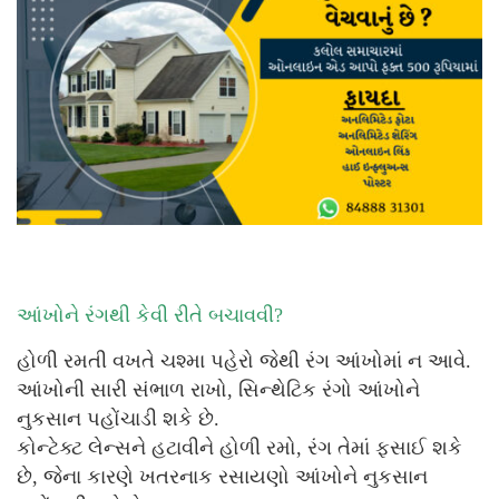
આંખોને રંગથી કેવી રીતે બચાવવી?
હોળી રમતી વખતે ચશ્મા પહેરો જેથી રંગ આંખોમાં ન આવે.
આંખોની સારી સંભાળ રાખો, સિન્થેટિક રંગો આંખોને
નુકસાન પહોંચાડી શકે છે.
કોન્ટેક્ટ લેન્સને હટાવીને હોળી રમો, રંગ તેમાં ફસાઈ શકે
છે, જેના કારણે ખતરનાક રસાયણો આંખોને નુકસાન