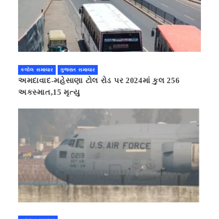
કલોલ સમાચાર
ગુજરાત સમાચાર
અમદાવાદ-મહેસાણા ટોલ રોડ પર 2024માં કુલ 256
અકસ્માત,15 મૃત્યુ