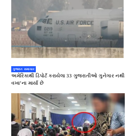
ગુજરાત સમાચાર
અમેરિકાથી ડિપોર્ટ કરાયેલા 33 ગુજરાતીઓ ગુનેગાર નથી
વખા’ના માર્યા છે