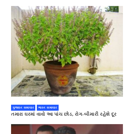
ગુજરાત સમાચાર
ભારત સમાચાર
તમારા ઘરમાં વાવો આ પાંચ છોડ, રોગ-બીમારી રહેશે દૂર