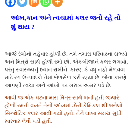
આંખ,કાન અને ત્વચામાં કલર જતો રહે તો
શું થાય ?
આજે રંગોનો તહેવાર હોળી છે. તમે તમારા પરિવારના સભ્યો
અને મિત્રો સાથે હોળી રમો છો. એકબીજાને કલર લગાવો,
પરંતુ સ્વાસ્થ્યનું ધ્યાન રાખીને કારણ કે વધુ નફો મેળવવા
માટે રંગ ઉત્પાદકો તેમાં ભેળસેળ કરી રહ્યા છે. જેના કારણે
આપણી ત્વચા અને આંખો પર ખરાબ અસર પડે છે.
આવી જ એક ઘટના મારા મિત્ર સાથે બની હતી જ્યારે
હોળી રમતી વખતે તેની આંખમાં ઝેરી કેમિકલ થી બનેલો
સિન્થેટિક કલર આવી ગયો હતો. તેને લાંબા સમય સુધી
સારવાર લેવી પડી હતી.