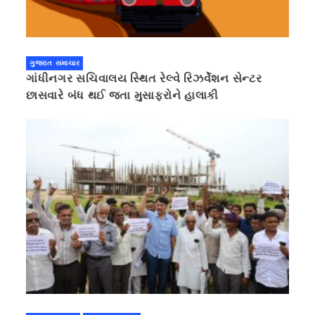
ગુજરાત સમાચાર
ગાંધીનગર સચિવાલય સ્થિત રેલ્વે રિઝર્વેશન સેન્ટર
છાસવારે બંધ થઈ જતા મુસાફરોને હાલાકી