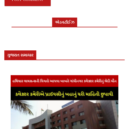
એડવર્ટાઈઝ
ગુજરાત સમાચાર