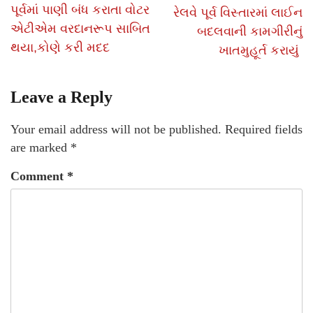
પૂર્વમાં પાણી બંધ કરાતા વોટર
રેલવે પૂર્વ વિસ્તારમાં લાઈન
એટીએમ વરદાનરૂપ સાબિત
બદલવાની કામગીરીનું
થયા,કોણે કરી મદદ
ખાતમુહૂર્ત કરાયું
Leave a Reply
Your email address will not be published.
Required fields
are marked
*
Comment
*