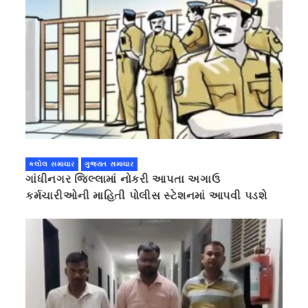
કલોલ સમાચાર
ગુજરાત સમાચાર
ગાંધીનગર જિલ્લામાં નોકરી આપતા અગાઉ
કર્મચારીઓની માહિતી પોલીસ સ્ટેશનમાં આપવી પડશે