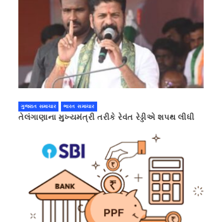
ગુજરાત સમાચાર
ભારત સમાચાર
તેલંગાણાના મુખ્યમંત્રી તરીકે રેવંત રેડ્ડીએ શપથ લીધી