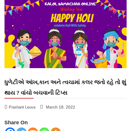
ધુળેટીએ આંખ,કાન અને ત્વચામાં કલર જતો રહે તો શું
થાય ? વાંચો બચવાની ટિપ્સ
March 18, 2022
Prashant Leuva
Share On