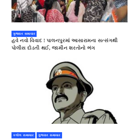
ગુજરાત સમાચાર
હવે નવો વિવાદ ! પાલનપુરમાં આસારામના સત્સંગથી
પોલીસ દોડતી થઈ, જામીન શરતોનો ભંગ
કલોલ સમાચાર
ગુજરાત સમાચાર