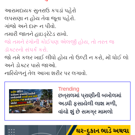
આરામદાયક સુતરાઉ કપડાં પહેરો
લપસણા ન હોય તેવા જૂતા પહેરો.
ગાંજો અને દારૂ ન પીવો.
તમારી જાતને હાઇડ્રેટેડ રાખો.
જો તમને રંગોની કોઈપણ એલર્જી હોય, તો તરત જ
ડૉક્ટરનો સંપર્ક કરો.
જો તમે કલર ખાઈ લીધો હોય તો ઉલ્ટી ન કરો, મોં ધોઈ લો
અને ડોક્ટર પાસે જાઓ.
નારિયેળનું તેલ આખા શરીર પર લગાવો.
Trending
છત્રાલમાં પ્રાણીની બખોલમાં
અડધી ફસાયેલી લાશ મળી,
વાંચો શું છે સમગ્ર મામલો