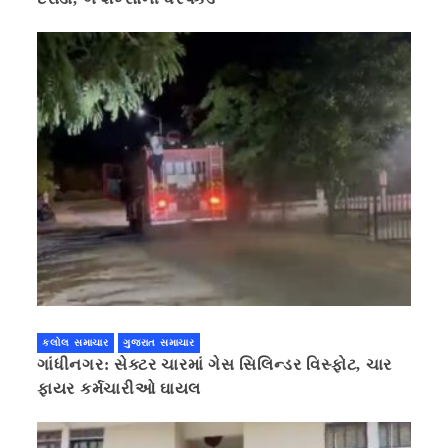
કલોલ સમાચાર
ગુજરાત સમાચાર
ગાંધીનગર: સેક્ટર ચારમાં ગેસ સિલિન્ડર વિસ્ફોટ, ચાર
ફાયર કર્મચારીઓ ઘાયલ