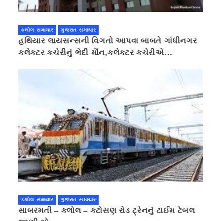
કલોલ સમાચાર
ગુજરાત સમાચાર
હથિયાર લાયસન્સની વિગતો આપવા બાબતે ગાંધીનગર
કલેક્ટર કચેરીનું ભેદી મૌન,કલેક્ટર કચેરીએ
પ્રાઈવસીનું બહાનું ધરી માહિતી છુપાવી
કલોલ સમાચાર
ગુજરાત સમાચાર
સાબરમતી – કલોલ – કટોસણ રોડ ટ્રેનનું ટાઈમ ટેબલ