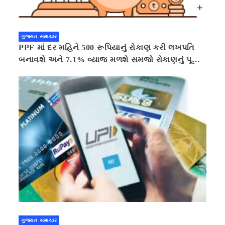
ગુજરાત સમાચાર
PPF માં દર મહિને 500 રૂપિયાનું રોકાણ કરી લખપતિ
બનાવશે અને 7.1% વ્યાજ મળશે સમજો રોકાણનું પૂરું
ગણિત .નવી દિલ્હી 41 મિનીટ પહેલા.
ગુજરાત સમાચાર