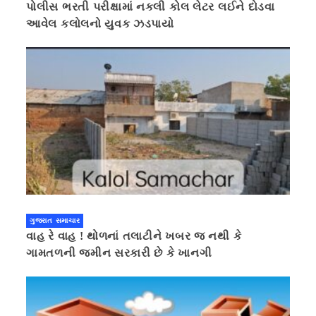
પોલીસ ભરતી પરીક્ષામાં નકલી કોલ લેટર લઈને દોડવા
આવેલ કલોલનો યુવક ઝડપાયો
ગુજરાત સમાચાર
વાહ રે વાહ ! થોળનાં તલાટીને ખબર જ નથી કે
ગામતળની જમીન સરકારી છે કે ખાનગી