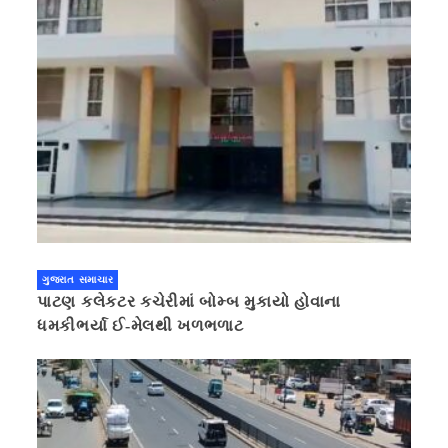
ગુજરાત સમાચાર
પાટણ કલેકટર કચેરીમાં બોમ્બ મુકાયો હોવાના
ધમકીભર્યા ઈ-મેલથી ખળભળાટ