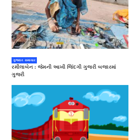
ગુજરાત સમાચાર
રમીલાબેન : જેમની આખી જિંદગી ગુજરી બજારમાં
ગુજરી