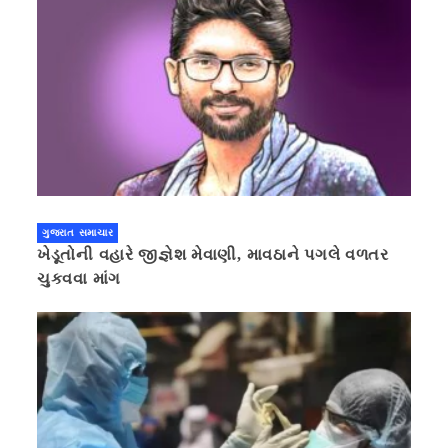
ગુજરાત સમાચાર
ખેડૂતોની વહારે જીજ્ઞેશ મેવાણી, માવઠાને પગલે વળતર
ચુકવવા માંગ