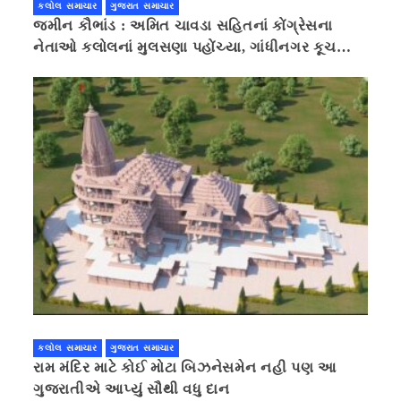
કલોલ સમાચાર
ગુજરાત સમાચાર
જમીન કૌભાંડ : અમિત ચાવડા સહિતનાં કોંગ્રેસના
નેતાઓ કલોલનાં મુલસણા પહોંચ્યા, ગાંધીનગર કૂચ
કરવાની ચિમકી
કલોલ સમાચાર
ગુજરાત સમાચાર
રામ મંદિર માટે કોઈ મોટા બિઝનેસમેન નહી પણ આ
ગુજરાતીએ આપ્યું સૌથી વધુ દાન