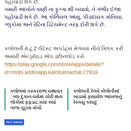
પહોંચાડી શકે છે.
તમારી આંખોને પાણી ના ફુગ્ગા થી બચાવો, તે ગંભીર ઈજા
પહોંચાડી શકે છે. આ કોર્નિયલ આંસુ, પીડાદાયક મોતિયા,
ગ્લુકોમા અને રેટિના ડિટેચમેન્ટ તરફ દોરી શકે છે.
કલોલની A ટૂ Z લેટેસ્ટ અપડેટ્સ મેળવવા નીચે ક્લિક કરી
અમારી એન્ડ્રોઇડ એપ ડાઉનલોડ કરો
https://play.google.com/store/
apps/details?
id=mobi.androapp.
kalolsamachar.c7819
કલોલમાં તસ્કરરાજ યથાવત
કલોલની રેલવે કોલોનીમાં
: બંધ દુકાન-ઘરોમાં ચોરી થતા
ખાડામાં ફસાયેલ આખલાનું
લોકોમાં ફફડાટ,ક્યાં ક્યાં
રેસ્ક્યુ કરાયું
તાળા તૂટ્યા વાંચો
ભારત સમાચાર