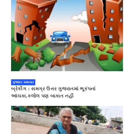
ગુજરાત સમાચાર
બ્રેકીંગ : સમગ્ર ઉત્તર ગુજરાતમાં ભૂકંપનાં
આંચકા,કલોલ પણ બાકાત નહીં