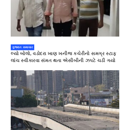
ગુજરાત સમાચાર
લ્યો બોલો, વડોદરા ખાણ ખનીજ કચેરીનો સમગ્ર સ્ટાફ
લાંચ સ્વીકારવા સંમત થતા એસીબીની ઝપટે ચડી ગયો