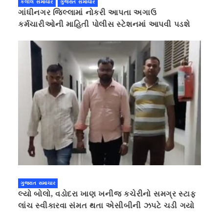
કલોલ સમાચાર
ગુજરાત સમાચાર
ગાંધીનગર જિલ્લામાં નોકરી આપતા અગાઉ
કર્મચારીઓની માહિતી પોલીસ સ્ટેશનમાં આપવી પડશે
ગુજરાત સમાચાર
લ્યો બોલો, વડોદરા ખાણ ખનીજ કચેરીનો સમગ્ર સ્ટાફ
લાંચ સ્વીકારવા સંમત થતા એસીબીની ઝપટે ચડી ગયો