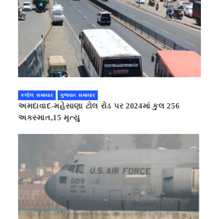
કલોલ સમાચાર
ગુજરાત સમાચાર
અમદાવાદ-મહેસાણા ટોલ રોડ પર 2024માં કુલ 256
અકસ્માત,15 મૃત્યુ