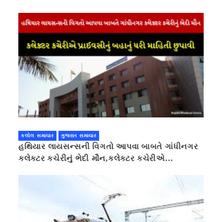
કલોલ સમાચાર
ગુજરાત સમાચાર
હથિયાર લાયસન્સની વિગતો આપવા બાબતે ગાંધીનગર
કલેક્ટર કચેરીનું ભેદી મૌન,કલેક્ટર કચેરીએ
પ્રાઈવસીનું બહાનું ધરી માહિતી છુપાવી