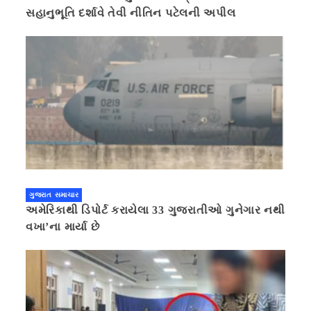
સહાનુભૂતિ દર્શાવે તેવી નીતિન પટેલની અપીલ
ગુજરાત સમાચાર
અમેરિકાથી ડિપોર્ટ કરાયેલા 33 ગુજરાતીઓ ગુનેગાર નથી
વખા’ના માર્યા છે