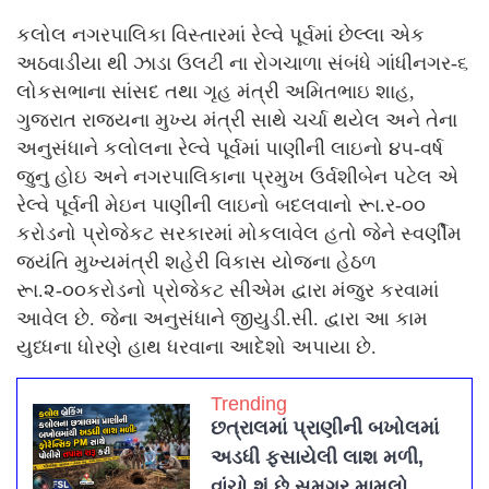
કલોલ નગરપાલિકા વિસ્તારમાં રેલ્વે પૂર્વમાં છેલ્લા એક
અઠવાડીયા થી ઝાડા ઉલટી ના રોગચાળા સંબંધે ગાંધીનગર-૬
લોકસભાના સાંસદ તથા ગૃહ મંત્રી અમિતભાઇ શાહ,
ગુજરાત રાજયના મુખ્ય મંત્રી સાથે ચર્ચા થયેલ અને તેના
અનુસંધાને કલોલના રેલ્વે પૂર્વમાં પાણીની લાઇનો ૪૫-વર્ષ
જુનુ હોઇ અને નગરપાલિકાના પ્રમુખ ઉર્વશીબેન પટેલ એ
રેલ્વે પૂર્વની મેઇન પાણીની લાઇનો બદલવાનો રૂા.ર-૦૦
કરોડનો પ્રોજેકટ સરકારમાં મોકલાવેલ હતો જેને સ્વર્ણીમ
જયંતિ મુખ્યમંત્રી શહેરી વિકાસ યોજના હેઠળ
રૂા.૨-૦૦કરોડનો પ્રોજેકટ સીએમ દ્વારા મંજુર કરવામાં
આવેલ છે. જેના અનુસંધાને જીયુડી.સી. દ્વારા આ કામ
યુધ્ધના ધોરણે હાથ ધરવાના આદેશો અપાયા છે.
Trending
છત્રાલમાં પ્રાણીની બખોલમાં
અડધી ફસાયેલી લાશ મળી,
વાંચો શું છે સમગ્ર મામલો