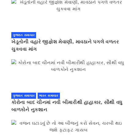
ગુજરાત સમાચાર
ખેડૂતોની વહારે જીજ્ઞેશ મેવાણી, માવઠાને પગલે વળતર
ચુકવવા માંગ
ગુજરાત સમાચાર
ભારત સમાચાર
કોરોના બાદ ચીનમાં નવી બીમારીથી હાહાકાર, સૌથી વધુ
બાળકોને નુકશાન