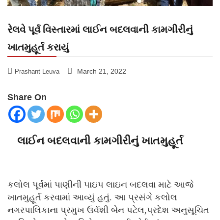
રેલવે પૂર્વ વિસ્તારમાં લાઈન બદલવાની કામગીરીનું
ખાતમુહૂર્ત કરાયું
March 21, 2022
Prashant Leuva
Share On
લાઈન બદલવાની કામગીરીનું ખાતમુહૂર્ત
કલોલ પૂર્વમાં પાણીની પાઇપ લાઇન બદલવા માટે આજે
ખાતમુહૂર્ત કરવામાં આવ્યું હતું. આ પ્રસંગે કલોલ
નગરપાલિકાના પ્રમુખ ઉર્વશી બેન પટેલ,પ્રદેશ અનુસૂચિત