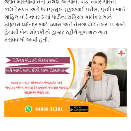
જાતિ મોરચાના નેતા નિલેશ આચાર્ય, વોર્ડ નંબર ચારના
કાઉન્સિલર અને ઉપપ્રમુખ મુકુંદભાઈ પરીખ, પ્રદીપ ભાઈ
ગોહિલ વોર્ડ નંબર 5 માં પાર્ટીના સક્રિય કાર્યકર અને
હોદ્દેદારો ધર્મેન્દ્ર ભાઈ વ્યાસ અને તેમજ વોર્ડ નંબર 11 અને
હેમાક્ષી બેન સોલંકીએ હાજર રહીને શુભ શરૂઆત
કરાવવામાં આવી હતી.