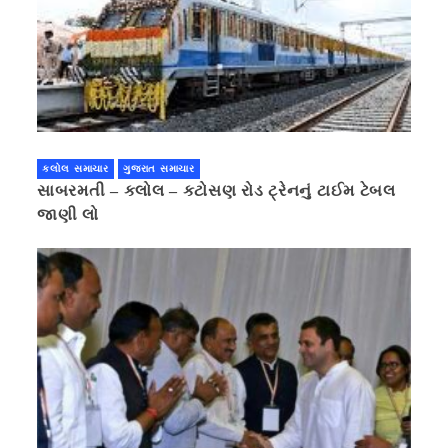
કલોલ સમાચાર
ગુજરાત સમાચાર
સાબરમતી – કલોલ – કટોસણ રોડ ટ્રેનનું ટાઈમ ટેબલ
જાણી લો