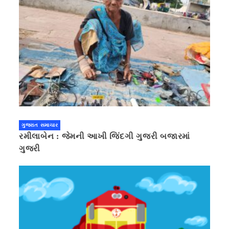
ગુજરાત સમાચાર
રમીલાબેન : જેમની આખી જિંદગી ગુજરી બજારમાં
ગુજરી