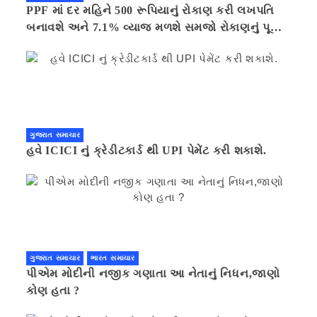
PPF માં દર મહિને 500 રૂપિયાનું રોકાણ કરી લખપતિ
બનાવશે અને 7.1% વ્યાજ મળશે સમજો રોકાણનું પૂરું
ગણિત .નવી દિલ્હી 41 મિનીટ પહેલા.
ગુજરાત સમાચાર
હવે ICICI નું ક્રેડીટકાર્ડ થી UPI પેમેંટ કરી શકાશે.
ગુજરાત સમાચાર
ભારત સમાચાર
પીએમ મોદીની નજીક ગણાતા આ નેતાનું નિધન,જાણો
કોણ હતા ?