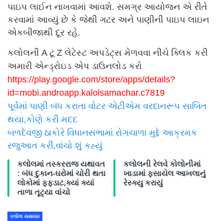
પાઇપ લાઈન નાખવામાં આવશે. સમગ્ર આયોજન એ રીતે
કરવામાં આવ્યું છે કે જેથી ગટર અને પાણીની પાઇપ લાઇન
એકબીજાથી દૂર રહે.
કલોલની A ટૂ Z લેટેસ્ટ અપડેટ્સ મેળવવા નીચે ક્લિક કરી
અમારી એન્ડ્રોઇડ એપ ડાઉનલોડ કરો
https://play.google.com/store/
apps/details?
id=mobi.androapp.
kalolsamachar.c7819
પૂર્વમાં પાણી બંધ કરાતા વોટર એટીએમ વરદાનરૂપ સાબિત
થયા,કોણે કરી મદદ
બળદેવજી ઠાકોરે વિધાનસભામાં રોગચાળા મુદ્દે આક્રમક
રજુઆત કરી,વાંચો શું કહ્યું
કલોલમાં તસ્કરરાજ યથાવત
કલોલની રેલવે કોલોનીમાં
: બંધ દુકાન-ઘરોમાં ચોરી થતા
ખાડામાં ફસાયેલ આખલાનું
લોકોમાં ફફડાટ,ક્યાં ક્યાં
રેસ્ક્યુ કરાયું
તાળા તૂટ્યા વાંચો
કલોલ સમાચાર