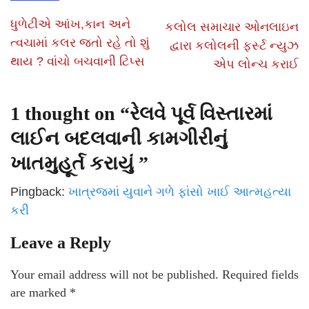
ધુળેટીએ આંખ,કાન અને
કલોલ સમાચાર ઓનલાઇન
ત્વચામાં કલર જતો રહે તો શું
દ્વારા કલોલની ફર્સ્ટ ન્યુઝ
થાય ? વાંચો બચવાની ટિપ્સ
એપ લોન્ચ કરાઈ
1 thought on “
રેલવે પૂર્વ વિસ્તારમાં
લાઈન બદલવાની કામગીરીનું
ખાતમુહૂર્ત કરાયું
”
Pingback:
ખાત્રજમાં યુવાને ગળે ફાંસો ખાઈ આત્મહત્યા
કરી
Leave a Reply
Your email address will not be published.
Required fields
are marked
*