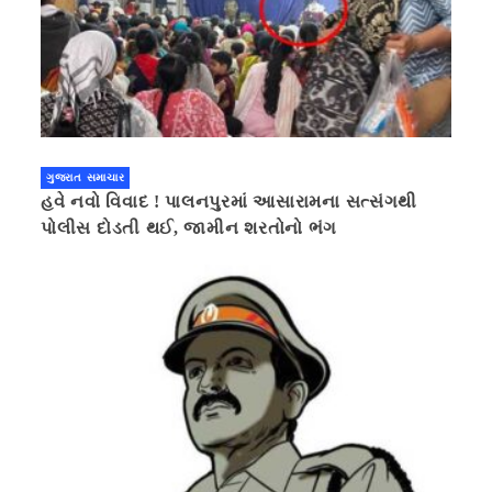
ગુજરાત સમાચાર
હવે નવો વિવાદ ! પાલનપુરમાં આસારામના સત્સંગથી
પોલીસ દોડતી થઈ, જામીન શરતોનો ભંગ