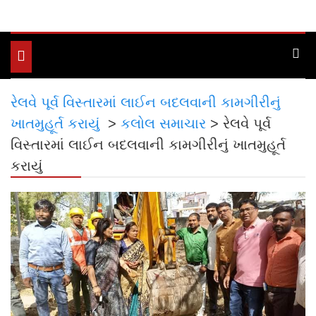
Toggle
navigation
રેલવે પૂર્વ વિસ્તારમાં લાઈન બદલવાની કામગીરીનું
ખાતમુહૂર્ત કરાયું
>
કલોલ સમાચાર
>
રેલવે પૂર્વ
વિસ્તારમાં લાઈન બદલવાની કામગીરીનું ખાતમુહૂર્ત
કરાયું