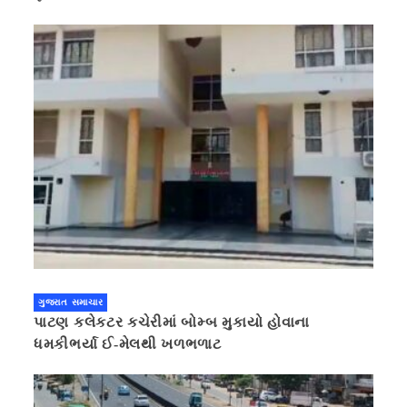
ગુજરાત સમાચાર
પાટણ કલેકટર કચેરીમાં બોમ્બ મુકાયો હોવાના
ધમકીભર્યા ઈ-મેલથી ખળભળાટ