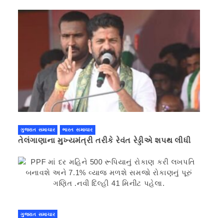
ગુજરાત સમાચાર
ભારત સમાચાર
તેલંગાણાના મુખ્યમંત્રી તરીકે રેવંત રેડ્ડીએ શપથ લીધી
ગુજરાત સમાચાર