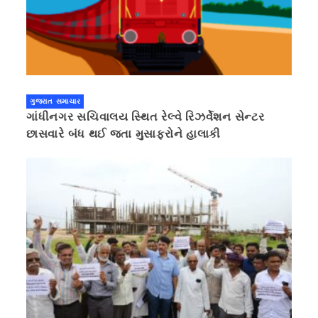
ગુજરાત સમાચાર
ગાંધીનગર સચિવાલય સ્થિત રેલ્વે રિઝર્વેશન સેન્ટર
છાસવારે બંધ થઈ જતા મુસાફરોને હાલાકી