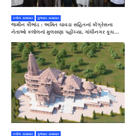
કલોલ સમાચાર
ગુજરાત સમાચાર
જમીન કૌભાંડ : અમિત ચાવડા સહિતનાં કોંગ્રેસના
નેતાઓ કલોલનાં મુલસણા પહોંચ્યા, ગાંધીનગર કૂચ
કરવાની ચિમકી
કલોલ સમાચાર
ગુજરાત સમાચાર