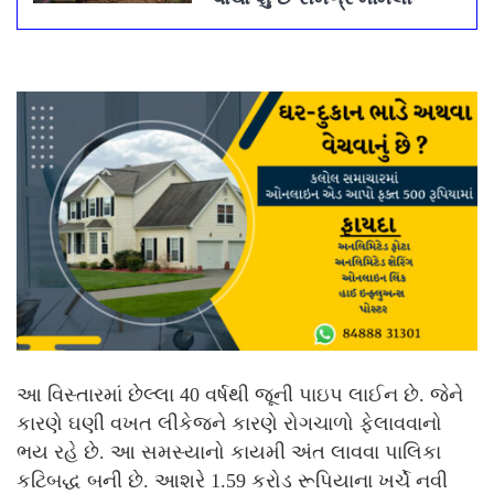
આ વિસ્તારમાં છેલ્લા 40 વર્ષથી જૂની પાઇપ લાઈન છે. જેને
કારણે ઘણી વખત લીકેજને કારણે રોગચાળો ફેલાવવાનો
ભય રહે છે. આ સમસ્યાનો કાયમી અંત લાવવા પાલિકા
કટિબદ્ધ બની છે. આશરે 1.59 કરોડ રૂપિયાના ખર્ચે નવી