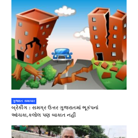
ગુજરાત સમાચાર
બ્રેકીંગ : સમગ્ર ઉત્તર ગુજરાતમાં ભૂકંપનાં
આંચકા,કલોલ પણ બાકાત નહીં