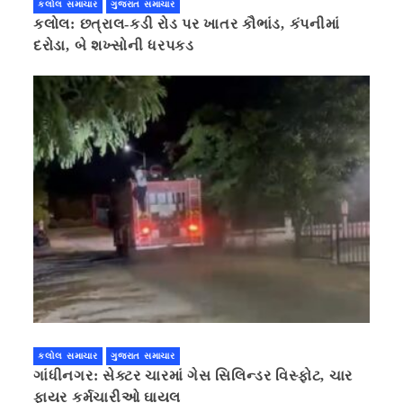
કલોલ સમાચાર
ગુજરાત સમાચાર
કલોલ: છત્રાલ-કડી રોડ પર ખાતર કૌભાંડ, કંપનીમાં
દરોડા, બે શખ્સોની ધરપકડ
કલોલ સમાચાર
ગુજરાત સમાચાર
ગાંધીનગર: સેક્ટર ચારમાં ગેસ સિલિન્ડર વિસ્ફોટ, ચાર
ફાયર કર્મચારીઓ ઘાયલ