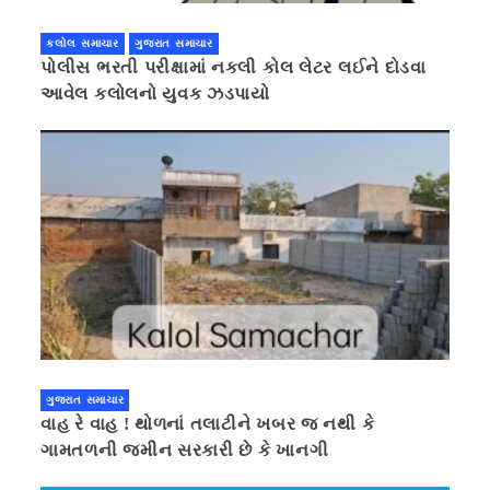
કલોલ સમાચાર
ગુજરાત સમાચાર
પોલીસ ભરતી પરીક્ષામાં નકલી કોલ લેટર લઈને દોડવા
આવેલ કલોલનો યુવક ઝડપાયો
ગુજરાત સમાચાર
વાહ રે વાહ ! થોળનાં તલાટીને ખબર જ નથી કે
ગામતળની જમીન સરકારી છે કે ખાનગી