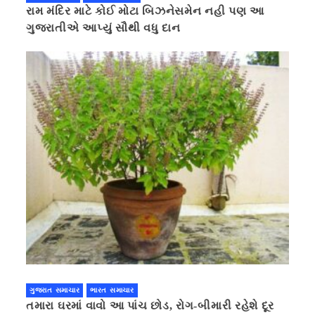
રામ મંદિર માટે કોઈ મોટા બિઝનેસમેન નહી પણ આ
ગુજરાતીએ આપ્યું સૌથી વધુ દાન
ગુજરાત સમાચાર
ભારત સમાચાર
તમારા ઘરમાં વાવો આ પાંચ છોડ, રોગ-બીમારી રહેશે દૂર