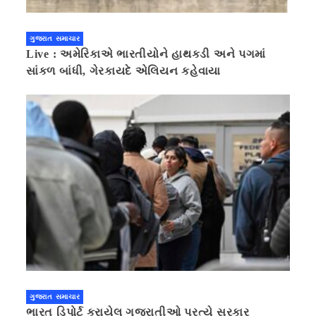
ગુજરાત સમાચાર
Live : અમેરિકાએ ભારતીયોને હાથકડી અને પગમાં
સાંકળ બાંધી, ગેરકાયદે એલિયન કહેવાયા
ગુજરાત સમાચાર
ભારત ડિપોર્ટ કરાયેલ ગુજરાતીઓ પ્રત્યે સરકાર