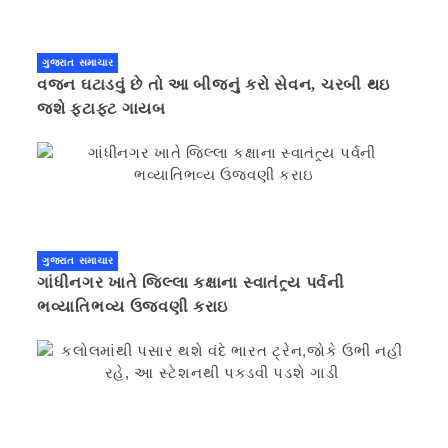
ગુજરાત સમાચાર
વજન ઘટાડવું છે તો આ બીજનું કરો સેવન, ચરબી થઇ
જશે ફટાફટ ગાયબ
ગુજરાત સમાચાર
ગાંધીનગર ખાતે જિલ્લા કક્ષાના સ્વાતંત્ર્ય પર્વની
ભવ્યાતિભવ્ય ઉજવણી કરાઇ