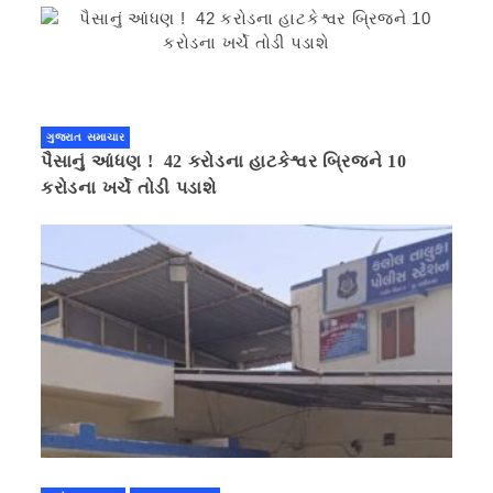
ગુજરાત સમાચાર
પૈસાનું આંધણ ! 42 કરોડના હાટકેશ્વર બ્રિજને 10
કરોડના ખર્ચે તોડી પડાશે