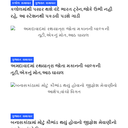
કલોલ સમાચાર
ગુજરાત સમાચાર
કલોલમાંથી પસાર થશે વંદે ભારત ટ્રેન,જોકે ઉભી નહી
રહે, આ સ્ટેશનથી પકડવી પડશે ગાડી
ગુજરાત સમાચાર
અમદાવાદમાં રથયાત્રા જોતા મકાનની બાલ્કની
તૂટી,એકનું મોત,આઠ ઘાયલ
ગુજરાત સમાચાર
બનાસકાંઠામાં મોટું કૌભાંડ થયું હોવાનો જીજ્ઞેશ મેવાણીનો