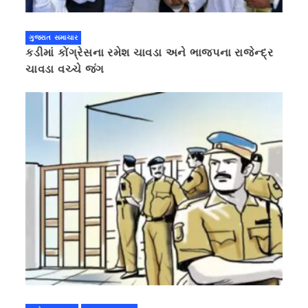
ગુજરાત સમાચાર
કડીમાં કોંગ્રેસના રમેશ ચાવડા અને ભાજપના રાજેન્દ્ર
ચાવડા વચ્ચે જંગ