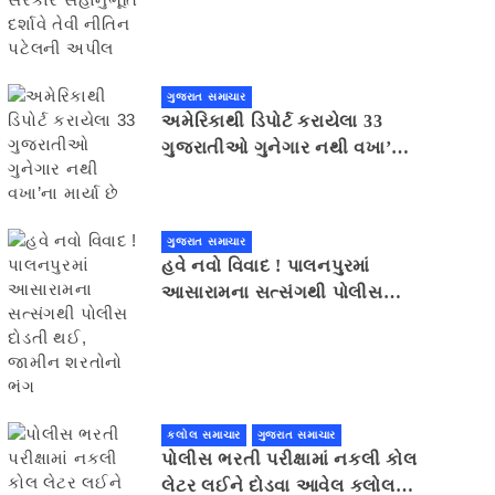
સહાનુભૂતિ દર્શાવે તેવી નીતિન
પટેલની અપીલ
ગુજરાત સમાચાર
અમેરિકાથી ડિપોર્ટ કરાયેલા 33
ગુજરાતીઓ ગુનેગાર નથી વખા’ના
માર્યા છે
ગુજરાત સમાચાર
હવે નવો વિવાદ ! પાલનપુરમાં
આસારામના સત્સંગથી પોલીસ
દોડતી થઈ, જામીન શરતોનો ભંગ
કલોલ સમાચાર
ગુજરાત સમાચાર
પોલીસ ભરતી પરીક્ષામાં નકલી કોલ
લેટર લઈને દોડવા આવેલ કલોલનો