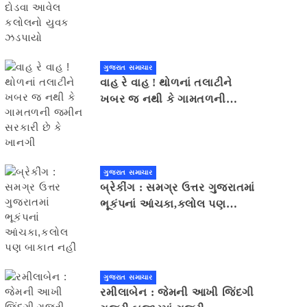
યુવક ઝડપાયો
ગુજરાત સમાચાર
વાહ રે વાહ ! થોળનાં તલાટીને
ખબર જ નથી કે ગામતળની
જમીન સરકારી છે કે ખાનગી
ગુજરાત સમાચાર
બ્રેકીંગ : સમગ્ર ઉત્તર ગુજરાતમાં
ભૂકંપનાં આંચકા,કલોલ પણ
બાકાત નહીં
ગુજરાત સમાચાર
રમીલાબેન : જેમની આખી જિંદગી