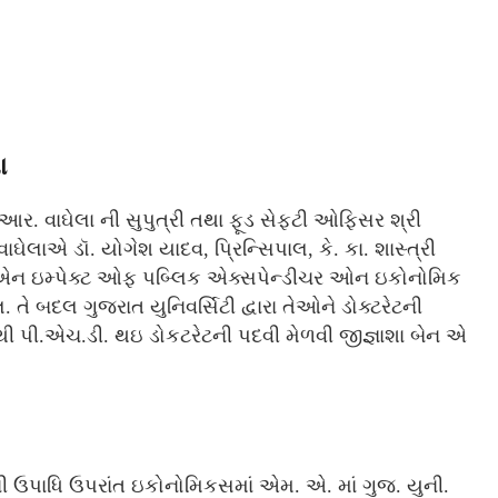
ા
વાઘેલા ની સુપુત્રી તથા ફૂડ સેફટી ઓફિસર શ્રી
ાઘેલાએ ડૉ. યોગેશ યાદવ, પ્રિન્સિપાલ, કે. કા. શાસ્ત્રી
ઠળ “એન ઇમ્પેક્ટ ઓફ પબ્લિક એક્સપેન્ડીચર ઓન ઇકોનોમિક
તે બદલ ગુજરાત યુનિવર્સિટી દ્વારા તેઓને ડોક્ટરેટની
ંથી પી.એચ.ડી. થઇ ડોકટરેટની પદવી મેળવી જીજ્ઞાશા બેન એ
ી ઉપાધિ ઉપરાંત ઇકોનોમિકસમાં એમ. એ. માં ગુજ. યુની.