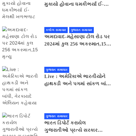
મુકાયો હોવાના ધમકીભર્યા ઈ-
મેલથી ખળભળાટ
કલોલ સમાચાર
ગુજરાત સમાચાર
અમદાવાદ-મહેસાણા ટોલ રોડ પર
2024માં કુલ 256 અકસ્માત,15
મૃત્યુ
ગુજરાત સમાચાર
Live : અમેરિકાએ ભારતીયોને
હાથકડી અને પગમાં સાંકળ બાંધી,
ગેરકાયદે એલિયન કહેવાયા
ગુજરાત સમાચાર
ભારત ડિપોર્ટ કરાયેલ
ગુજરાતીઓ પ્રત્યે સરકાર