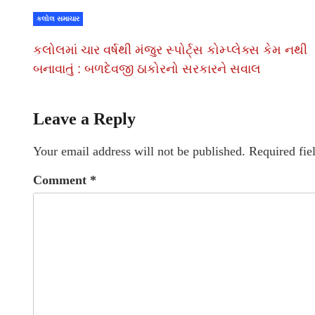
કલોલ સમાચાર
કલોલમાં ચાર વર્ષથી મંજુર સ્પોર્ટ્સ કોમ્પ્લેક્સ કેમ નથી
બનાવાતું : બળદેવજી ઠાકોરનો સરકારને સવાલ
Leave a Reply
Your email address will not be published.
Required fie
Comment
*