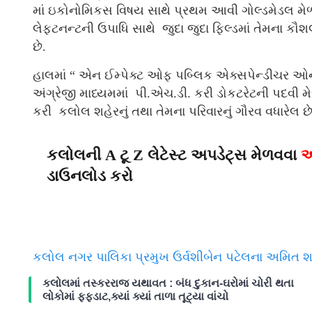
માં ઇકોનોમિકસ વિષય સાથે પ્રથમ આવી ગોલ્ડમેડલ મેળ
લેફ્ટનન્ટની ઉપાધિ સાથે જુદા જુદા ફિલ્ડમાં તેમના કૌ
છે.
હાલમાં “ એન ઈમ્પેક્ટ ઓફ પબ્લિક એક્સપેન્ડીચર ઓ
અંગ્રેજી માધ્યમમાં પી.એચ.ડી. કરી ડોકટરેટની પદવી મે
કરી કલોલ શહેરનું તથા તેમના પરિવારનું ગૌરવ વધારેલ છે
કલોલની A ટૂ Z લેટેસ્ટ અપડેટ્સ મેળવવા
અ
ડાઉનલોડ કરો
કલોલ નગર પાલિકા પ્રમુખ ઉર્વશીબેન પટેલના અમિત શાહ
કલોલમાં તસ્કરરાજ યથાવત : બંધ દુકાન-ઘરોમાં ચોરી થતા
લોકોમાં ફફડાટ,ક્યાં ક્યાં તાળા તૂટ્યા વાંચો