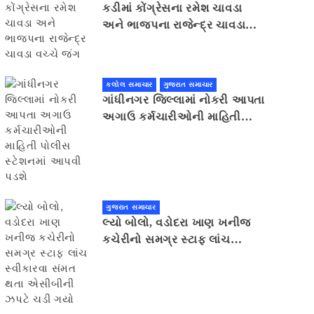
કડીમાં કોંગ્રેસના રમેશ ચાવડા
અને ભાજપના રાજેન્દ્ર ચાવડા
વચ્ચે જંગ
કલોલ સમાચાર
ગુજરાત સમાચાર
ગાંધીનગર જિલ્લામાં નોકરી આપતા
અગાઉ કર્મચારીઓની માહિતી
પોલીસ સ્ટેશનમાં આપવી પડશે
ગુજરાત સમાચાર
લ્યો બોલો, વડોદરા ખાણ ખનીજ
કચેરીનો સમગ્ર સ્ટાફ લાંચ
સ્વીકારવા સંમત થતા એસીબીની
ઝપટે ચડી ગયો