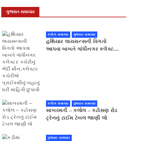
ગુજરાત સમાચાર
કલોલ સમાચાર
ગુજરાત સમાચાર
હથિયાર લાયસન્સની વિગતો
આપવા બાબતે ગાંધીનગર કલેક્ટર
કચેરીનું ભેદી મૌન,કલેક્ટર
કચેરીએ પ્રાઈવસીનું બહાનું ધરી
માહિતી છુપાવી
કલોલ સમાચાર
ગુજરાત સમાચાર
સાબરમતી – કલોલ – કટોસણ રોડ
ટ્રેનનું ટાઈમ ટેબલ જાણી લો
ગુજરાત સમાચાર