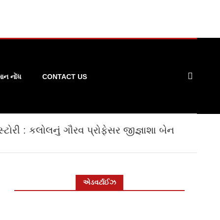
ન નોંધ
CONTACT US
્ટોરી : કલોલનું ગૌરવ પ્રોફેસર જીજ્ઞાશા બેન
એડવર્ટાઈઝ