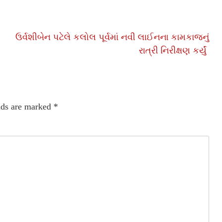
ઉર્વશીબેન પટેલે કલોલ પૂર્વમાં નવી લાઈનના કામકાજનું
રાત્રી નિરીક્ષણ કર્યું
lds are marked
*