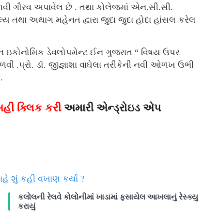
વી ગૌરવ અપાવેલ છે . તથા કોલેજમાં એન.સી.સી.
શલ્ય તથા અથાગ મહેનત દ્વારા જુદા જુદા હોદા હાંસલ કરેલ
ન ઇકોનોમિક ડેવલોપમેન્ટ ઈન ગુજરાત “ વિષય ઉપર
ળવી .પ્રો. ડૉ. જીજ્ઞાશા વાઘેલા તરીકેની નવી ઓળખ ઉભી
.
હીં ક્લિક કરી
અમારી એન્ડ્રોઇડ એપ
ે શું કહી વખાણ કર્યા ?
કલોલની રેલવે કોલોનીમાં ખાડામાં ફસાયેલ આખલાનું રેસ્ક્યુ
કરાયું