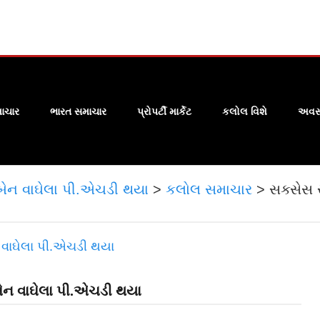
ાચાર
ભારત સમાચાર
પ્રોપર્ટી માર્કેટ
કલોલ વિશે
અવસા
ા બેન વાઘેલા પી.એચડી થયા
>
કલોલ સમાચાર
>
સક્સેસ સ
 બેન વાઘેલા પી.એચડી થયા