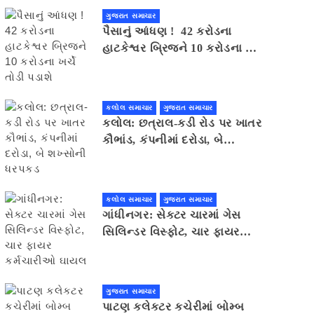
ગુજરાત સમાચાર
પૈસાનું આંધણ ! 42 કરોડના
હાટકેશ્વર બ્રિજને 10 કરોડના ખર્ચે
તોડી પડાશે
કલોલ સમાચાર
ગુજરાત સમાચાર
કલોલ: છત્રાલ-કડી રોડ પર ખાતર
કૌભાંડ, કંપનીમાં દરોડા, બે
શખ્સોની ધરપકડ
કલોલ સમાચાર
ગુજરાત સમાચાર
ગાંધીનગર: સેક્ટર ચારમાં ગેસ
સિલિન્ડર વિસ્ફોટ, ચાર ફાયર
કર્મચારીઓ ઘાયલ
ગુજરાત સમાચાર
પાટણ કલેકટર કચેરીમાં બોમ્બ