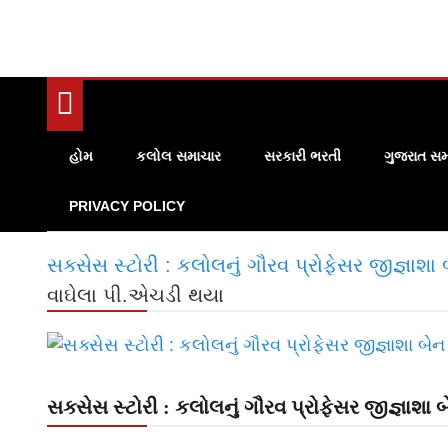
હોમ
કલોલ સમાચાર
સરકારી ભરતી
ગુજરાત સમ
PRIVACY POLICY
સક્સેસ સ્ટોરી : કલોલનું ગૌરવ પ્રોફેસર જીજ્ઞાશ
વાઘેલા પી.એચડી થયા
સક્સેસ સ્ટોરી : કલોલનું ગૌરવ પ્રોફેસર જીજ્ઞાશા