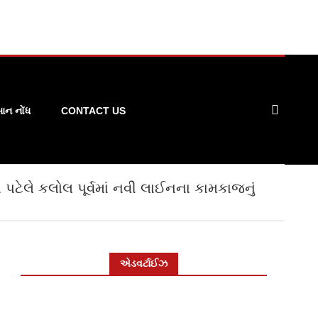
ન નોંધ
CONTACT US
ન પટેલે કલોલ પૂર્વમાં નવી લાઈનના કામકાજનું
એડવર્ટાઈઝ