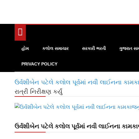
હોમ
કલોલ સમાચાર
સરકારી ભરતી
ગુજરાત સમ
PRIVACY POLICY
ઉર્વશીબેન પટેલે કલોલ પૂર્વમાં નવી લાઈનના કામકાજન
રાત્રી નિરીક્ષણ કર્યું
ઉર્વશીબેન પટેલે કલોલ પૂર્વમાં નવી લાઈનના કામકાજનુ