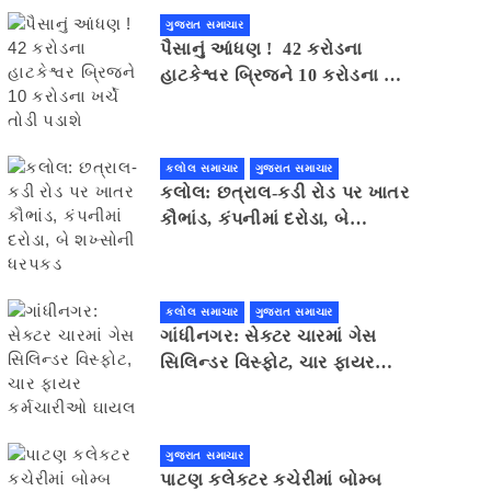
ગુજરાત સમાચાર
પૈસાનું આંધણ ! 42 કરોડના
હાટકેશ્વર બ્રિજને 10 કરોડના ખર્ચે
તોડી પડાશે
કલોલ સમાચાર
ગુજરાત સમાચાર
કલોલ: છત્રાલ-કડી રોડ પર ખાતર
કૌભાંડ, કંપનીમાં દરોડા, બે
શખ્સોની ધરપકડ
કલોલ સમાચાર
ગુજરાત સમાચાર
ગાંધીનગર: સેક્ટર ચારમાં ગેસ
સિલિન્ડર વિસ્ફોટ, ચાર ફાયર
કર્મચારીઓ ઘાયલ
ગુજરાત સમાચાર
પાટણ કલેકટર કચેરીમાં બોમ્બ