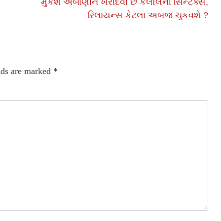
મુકેશ અંબાણીને ખરીદવી છે કલોલની સિન્ટેક્સ,
રિલાયન્સ કેટલા અબજ ચુકવશે ?
lds are marked
*