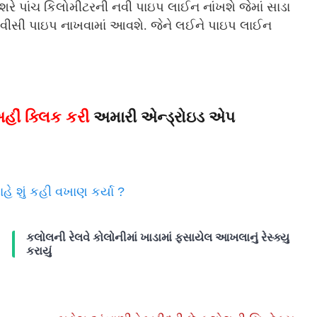
આશરે પાંચ કિલોમીટરની નવી પાઇપ લાઈન નાંખશે જેમાં સાડા
વીસી પાઇપ નાખવામાં આવશે. જેને લઈને પાઇપ લાઈન
હીં ક્લિક કરી
અમારી એન્ડ્રોઇડ એપ
ે શું કહી વખાણ કર્યા ?
કલોલની રેલવે કોલોનીમાં ખાડામાં ફસાયેલ આખલાનું રેસ્ક્યુ
કરાયું