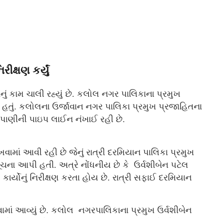
ક્ષણ કર્યું
ું કામ ચાલી રહ્યું છે. કલોલ નગર પાલિકાના પ્રમુખ
્યું હતું. કલોલના ઉર્જાવાન નગર પાલિકા પ્રમુખ પ્રજાહિતના
 પાણીની પાઇપ લાઈન નંખાઈ રહી છે.
વામાં આવી રહી છે જેનું રાત્રી દરમિયાન પાલિકા પ્રમુખ
સૂચના આપી હતી. અત્રે નોંધનીય છે કે ઉર્વશીબેન પટેલ
કાર્યોનું નિરીક્ષણ કરતા હોય છે. રાત્રી સફાઈ દરમિયાન
વામાં આવ્યું છે. કલોલ નગરપાલિકાના પ્રમુખ ઉર્વશીબેન