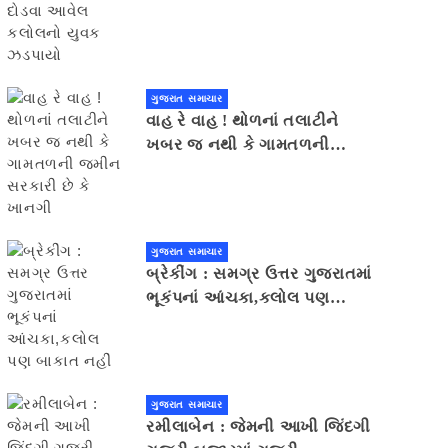
યુવક ઝડપાયો
ગુજરાત સમાચાર
વાહ રે વાહ ! થોળનાં તલાટીને
ખબર જ નથી કે ગામતળની
જમીન સરકારી છે કે ખાનગી
ગુજરાત સમાચાર
બ્રેકીંગ : સમગ્ર ઉત્તર ગુજરાતમાં
ભૂકંપનાં આંચકા,કલોલ પણ
બાકાત નહીં
ગુજરાત સમાચાર
રમીલાબેન : જેમની આખી જિંદગી