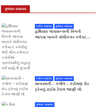
ગુજરાત સમાચાર
કલોલ સમાચાર
ગુજરાત સમાચાર
હથિયાર લાયસન્સની વિગતો
આપવા બાબતે ગાંધીનગર કલેક્ટર
કચેરીનું ભેદી મૌન,કલેક્ટર
કચેરીએ પ્રાઈવસીનું બહાનું ધરી
માહિતી છુપાવી
કલોલ સમાચાર
ગુજરાત સમાચાર
સાબરમતી – કલોલ – કટોસણ રોડ
ટ્રેનનું ટાઈમ ટેબલ જાણી લો
ગુજરાત સમાચાર