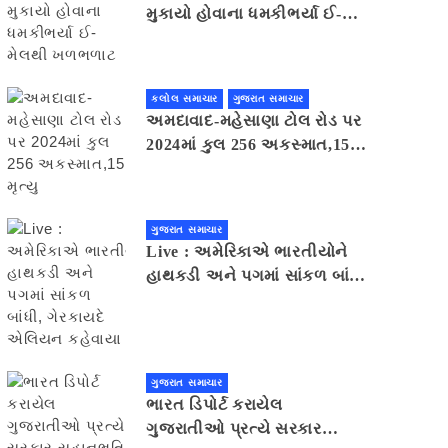
મુકાયો હોવાના ધમકીભર્યા ઈ-
મેલથી ખળભળાટ
કલોલ સમાચાર
ગુજરાત સમાચાર
અમદાવાદ-મહેસાણા ટોલ રોડ પર
2024માં કુલ 256 અકસ્માત,15
મૃત્યુ
ગુજરાત સમાચાર
Live : અમેરિકાએ ભારતીયોને
હાથકડી અને પગમાં સાંકળ બાંધી,
ગેરકાયદે એલિયન કહેવાયા
ગુજરાત સમાચાર
ભારત ડિપોર્ટ કરાયેલ
ગુજરાતીઓ પ્રત્યે સરકાર