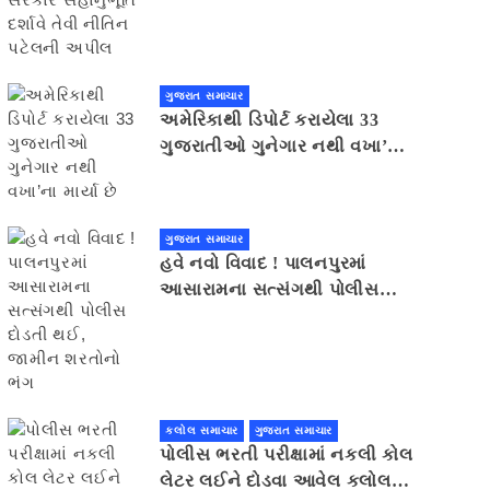
સહાનુભૂતિ દર્શાવે તેવી નીતિન
પટેલની અપીલ
ગુજરાત સમાચાર
અમેરિકાથી ડિપોર્ટ કરાયેલા 33
ગુજરાતીઓ ગુનેગાર નથી વખા’ના
માર્યા છે
ગુજરાત સમાચાર
હવે નવો વિવાદ ! પાલનપુરમાં
આસારામના સત્સંગથી પોલીસ
દોડતી થઈ, જામીન શરતોનો ભંગ
કલોલ સમાચાર
ગુજરાત સમાચાર
પોલીસ ભરતી પરીક્ષામાં નકલી કોલ
લેટર લઈને દોડવા આવેલ કલોલનો