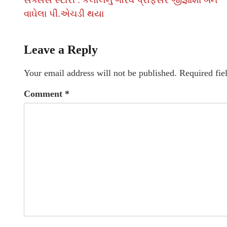
સક્સેસ સ્ટોરી : કલોલનું ગૌરવ પ્રોફેસર જીજ્ઞાશા બેન
વાઘેલા પી.એચડી થયા
Leave a Reply
Your email address will not be published.
Required fie
Comment
*