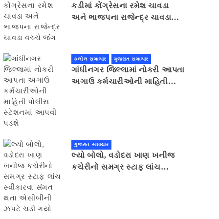
કડીમાં કોંગ્રેસના રમેશ ચાવડા
અને ભાજપના રાજેન્દ્ર ચાવડા
વચ્ચે જંગ
કલોલ સમાચાર
ગુજરાત સમાચાર
ગાંધીનગર જિલ્લામાં નોકરી આપતા
અગાઉ કર્મચારીઓની માહિતી
પોલીસ સ્ટેશનમાં આપવી પડશે
ગુજરાત સમાચાર
લ્યો બોલો, વડોદરા ખાણ ખનીજ
કચેરીનો સમગ્ર સ્ટાફ લાંચ
સ્વીકારવા સંમત થતા એસીબીની
ઝપટે ચડી ગયો