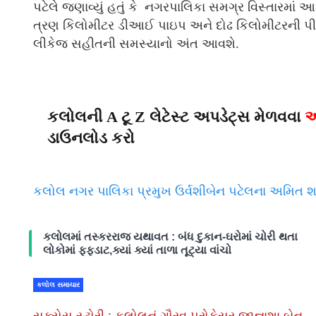
પટેલે જણાવ્યું હતું કે નગરપાલિકા સમગ્ર વિસ્તારમાં 
ત્રણ કિલોમીટર ડીઆઈ પાઇપ અને દોઢ કિલોમીટરની પી
લીકેજ સહીતની સમસ્યાનો અંત આવશે.
કલોલની A ટૂ Z લેટેસ્ટ અપડેટ્સ મેળવવા
અ
ડાઉનલોડ કરો
કલોલ નગર પાલિકા પ્રમુખ ઉર્વશીબેન પટેલના અમિત શાહ
કલોલમાં તસ્કરરાજ યથાવત : બંધ દુકાન-ઘરોમાં ચોરી થતા
લોકોમાં ફફડાટ,ક્યાં ક્યાં તાળા તૂટ્યા વાંચો
કલોલ સમાચાર