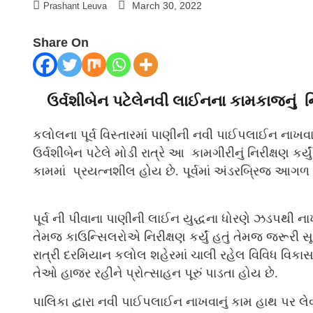
March 30, 2022
Prashant Leuva
Share On
ઉર્વશીબેન પટેલેનવી લાઈનના કામકાજનું નિરી
કલોલના પૂર્વ વિસ્તારમાં પાણીની નવી પાઈપલાઈન નાખવાન
ઉર્વશીબેન પટેલે મોડી રાત્રે આ કામગીરીનું નિરીક્ષણ કર
કામમાં પ્રયત્નશીલ હોય છે. પૂર્વમાં અંડરબ્રિજ આગળ
પૂર્વ ની પીવાના પાણીની લાઈન યુદ્ધના ધોરણે ઝડપથી નાખ
તેમજ કાઉન્સિલરોએ નિરીક્ષણ કર્યું હતું તેમજ જરૂરી 
રાત્રી દરમિયાન કલોલ શહેરમાં ચાલી રહેલ વિવિધ વિકાસ 
તેઓ હાજર રહીને પ્રોત્સાહન પૂરું પાડતા હોય છે.
પાલિકા દ્વારા નવી પાઈપલાઈન નાખવાનું કામ હાથ પર લે