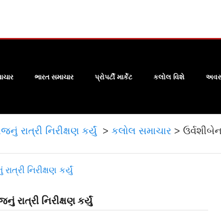
ાચાર
ભારત સમાચાર
પ્રોપર્ટી માર્કેટ
કલોલ વિશે
અવસા
ું રાત્રી નિરીક્ષણ કર્યું
>
કલોલ સમાચાર
>
ઉર્વશીબે
ં રાત્રી નિરીક્ષણ કર્યું